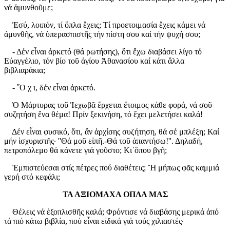
νά ἀμυνθοῦμε;
Ἐσύ, λοιπόν, τί ὅπλα ἔχεις; Τί προετοιμασία ἔχεις κάμει νά
ἀμυνθῆς, νά ὑπερασπιστῆς τήν πίστη σου καί τήν ψυχή σου;
- Δέν εἶναι ἀρκετό (θά ρωτήσης), ὅτι ἔχω διαβάσει λίγο τό
Εὐαγγέλιο, τόν βίο τοῦ ἁγίου Ἀθανασίου καί κάτι ἄλλα
βιβλιαράκια;
- ῎Ο χ ι, δέν εἶναι ἀρκετό.
Ὁ Μάρτυρας τοῦ Ἰεχωβᾶ ἔρχεται ἔτοιμος κάθε φορά, νά σοῦ
συζητήση ἕνα θέμα! Πρίν ξεκινήση, τό ἔχει μελετήσει καλά!
Δέν εἶναι φυσικό, ὅτι, ἄν ἀρχίσης συζήτηση, θά σέ μπλέξη; Καί
μήν ἰσχυριστῆς· ''Θά μοῦ εἰπῆ.-Θά τοῦ ἀπαντήσω!''. Δηλαδή,
πετροπόλεμο θά κάνετε γιά γοῦστο; Κι᾿ὅπου βγῆ;
Ἐμπιστεύεσαι στίς πέτρες πού διαθέτεις; Ἤ μήπως φᾶς καμμιά
γερή στό κεφάλι;
ΤΑ ΑΞΙΟΜΑΧΑ ΟΠΛΑ ΜΑΣ
Θέλεις νά ἐξοπλισθῆς καλά; Φρόντισε νά διαβάσης μερικά ἀπό
τά πιό κάτω βιβλία, πού εἶναι εἰδικά γιά τούς χιλιαστές·