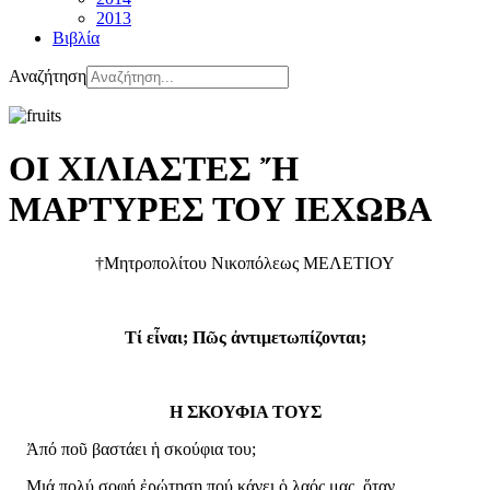
2013
Βιβλία
Αναζήτηση
ΟΙ ΧΙΛΙΑΣΤΕΣ Ἤ
ΜΑΡΤΥΡΕΣ ΤΟΥ ΙΕΧΩΒΑ
†Μητροπολίτου Νικοπόλεως ΜΕΛΕΤΙΟΥ
Τί εἶναι; Πῶς ἀντιμετωπίζονται;
Η ΣΚΟΥΦΙΑ ΤΟΥΣ
Ἀπό ποῦ βαστάει ἡ σκούφια του;
Μιά πολύ σοφή ἐρώτηση πού κάνει ὁ λαός μας, ὅταν