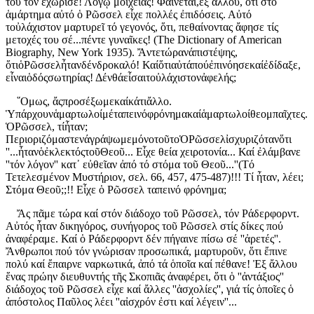
του τόν ἐχώρισε! Λόγῳ μοιχείας! Φαίνεται,ἐξ ἄλλου, ὅτι στό
ἁμάρτημα αὐτό ὁ Ρῶσσελ εἶχε πολλές ἐπιδόσεις. Αὐτό
τοὐλάχιστον μαρτυρεῖ τό γεγονός, ὅτι, πεθαίνοντας ἄφησε τίς
μετοχές του σέ...πέντε γυναῖκες! (The Dictionary of American
Biography, New York 1935). Ἄντετώρανάπιστέψης,
ὅτιὁΡῶσσελἦτανδένδροκαλό! Καίὅτιαὐτάπούἐπινόησεκαίἐδίδαξε,
εἶναιὁδόςσωτηρίας! Δένθάεἶσαιτοὐλάχιστονἀφελής;
῞Ομως, ἄςπροσέξωμεκαίκάτιἄλλο.
Ὑπάρχουνἁμαρτωλοίμέταπεινόφρόνημακαίἁμαρτωλοίθεομπαῖχτες.
ὉΡῶσσελ, τίἦταν;
ΠεριοριζόμαστενάγράψωμεμόνοτοῦτοὉΡῶσσελἰσχυριζότανὅτι
''...ἦτανὁἐκλεκτόςτοῦΘεοῦ... Εἶχε θεία χειροτονία... Καί ἐλάμβανε
''τόν λόγον'' κατ᾿ εὐθεῖαν ἀπό τό στόμα τοῦ Θεοῦ...''(Τό
Τετελεσμένον Μυστήριον, σελ. 66, 457, 475-487)!!! Τί ἦταν, λέει;
Στόμα Θεοῦ;;!! Εἶχε ὁ Ρῶσσελ ταπεινό φρόνημα;
Ἄς πᾶμε τώρα καί στόν διάδοχο τοῦ Ρῶσσελ, τόν Ράδερφορντ.
Αὐτός ἦταν δικηγόρος, συνήγορος τοῦ Ρῶσσελ στίς δίκες πού
ἀναφέραμε. Καί ὁ Ράδερφορντ δέν πήγαινε πίσω σέ ''ἀρετές''.
Ἄνθρωποι πού τόν γνώρισαν προσωπικά, μαρτυροῦν, ὅτι ἔπινε
πολύ καί ἔπαιρνε ναρκωτικά, ἀπό τά ὁποῖα καί πέθανε! Ἐξ ἄλλου
ἕνας πρώην διευθυντής τῆς Σκοπιᾶς ἀναφέρει, ὅτι ὁ ''ἀντάξιος''
διάδοχος τοῦ Ρῶσσελ εἶχε καί ἄλλες ''ἀσχολίες'', γιά τίς ὁποῖες ὁ
ἀπόστολος Παῦλος λέει ''αἰσχρόν ἐστι καί λέγειν''...