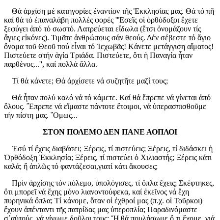
Θά ἀρχίση μέ κατηγορίες ἐναντίον τῆς Ἐκκλησίας μας. Θά τό πῆ
καί θά τό ἐπαναλάβη πολλές φορές ''Ἐσεῖς οἱ ὀρθόδοξοι ἔχετε
ξεφύγει ἀπό τό σωστό. Λατρεύεται εἴδωλα (ἔτσι ὀνομάζουν τίς
ἅγιες εἰκόνες). Τιμᾶτε ἀνθρώπους σάν θεούς. Δέν σέβεστε τό ἅγιο
ὄνομα τοῦ Θεοῦ πού εἶναι τό Ἰεχωβᾶς! Κάνετε μετάγγιση αἵματος!
Πιστεύετε στήν ἁγία Τριάδα. Πιστεύετε, ὅτι ἡ Παναγία ἦταν
παρθένος...'', καί πολλά ἄλλα.
Τί θά κάνετε; Θά ἀρχίσετε νά συζητῆτε μαζί τους;
Θά ἦταν πολύ καλό νά τό κάμετε. Καί θά ἔπρεπε νά γίνεται ἀπό
ὅλους. ῎Επρεπε νά εἴμαστε πάντοτε ἔτοιμοι, νά ὑπερασπισθοῦμε
τήν πίστη μας. ῞Ομως...
ΣΤΟΝ ΠΟΛΕΜΟ ΔΕΝ ΠΑΝΕ ΑΟΠΛΟΙ
Ἐσύ τί ἔχεις διαβάσει; Ξέρεις, τί πιστεύεις; Ξέρεις, τί διδάσκει ἡ
Ὀρθόδοξη Ἐκκλησία; Ξέρεις, τί πιστεύει ὁ Χιλιαστής; Ξέρεις κάτι
καλά; ἤ ἁπλῶς τό φαντάζεσαι,γιατί κάτι ἄκουσες;
Πρίν ἀρχίσης τόν πόλεμο, ὑπολόγισες, τί ὄπλα ἔχεις; Σκέφτηκες,
ὅτι μπορεῖ νά ἔχης μόνο λιανοντούφεκα, καί ἐκεῖνος νά ἔχη
πυρηνικά ὅπλα; Τί κάνομε, ὅταν οἱ ἐχθροί μας (π.χ. οἱ Τοῦρκοι)
ἔχουν ἀπένταντι τῆς πατρίδας μας ὑπεροπλία; Παραδινόμαστε
σ᾿αὐτούς, νά γίνωμε δοῦλοι τους; Ἤ θά πουλήσωμε ὅ,τι ἔχομε, γιά