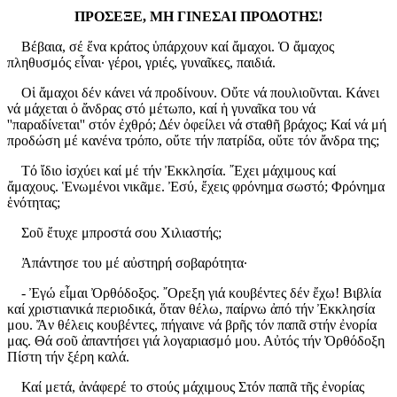
ΠΡΟΣΕΞΕ, ΜΗ ΓΙΝΕΣΑΙ ΠΡΟΔΟΤΗΣ!
Βέβαια, σέ ἕνα κράτος ὑπάρχουν καί ἄμαχοι. Ὁ ἄμαχος
πληθυσμός εἶναι· γέροι, γριές, γυναῖκες, παιδιά.
Οἱ ἄμαχοι δέν κάνει νά προδίνουν. Οὔτε νά πουλιοῦνται. Κάνει
νά μάχεται ὁ ἄνδρας στό μέτωπο, καί ἡ γυναῖκα του νά
''παραδίνεται'' στόν ἐχθρό; Δέν ὀφείλει νά σταθῆ βράχος; Καί νά μή
προδώση μέ κανένα τρόπο, οὔτε τήν πατρίδα, οὔτε τόν ἄνδρα της;
Τό ἴδιο ἰσχύει καί μέ τήν Ἐκκλησία. ῎Εχει μάχιμους καί
ἄμαχους. Ἑνωμένοι νικᾶμε. Ἐσύ, ἔχεις φρόνημα σωστό; Φρόνημα
ἑνότητας;
Σοῦ ἔτυχε μπροστά σου Χιλιαστής;
Ἀπάντησε του μέ αὐστηρή σοβαρότητα·
- Ἐγώ εἶμαι Ὀρθόδοξος. ῎Ορεξη γιά κουβέντες δέν ἔχω! Βιβλία
καί χριστιανικά περιοδικά, ὅταν θέλω, παίρνω ἀπό τήν Ἐκκλησία
μου. Ἄν θέλεις κουβέντες, πήγαινε νά βρῆς τόν παπᾶ στήν ἐνορία
μας. Θά σοῦ ἀπαντήσει γιά λογαριασμό μου. Αὐτός τήν Ὀρθόδοξη
Πίστη τήν ξέρη καλά.
Καί μετά, ἀνάφερέ το στούς μάχιμους Στόν παπᾶ τῆς ἐνορίας