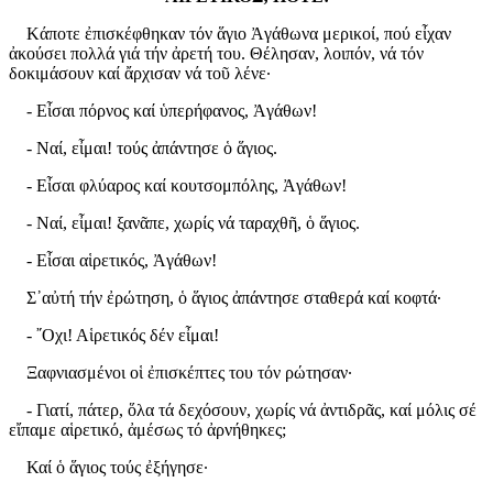
Κάποτε ἐπισκέφθηκαν τόν ἅγιο Ἀγάθωνα μερικοί, πού εἶχαν
ἀκούσει πολλά γιά τήν ἀρετή του. Θέλησαν, λοιπόν, νά τόν
δοκιμάσουν καί ἄρχισαν νά τοῦ λένε·
- Εἶσαι πόρνος καί ὑπερήφανος, Ἀγάθων!
- Ναί, εἶμαι! τούς ἀπάντησε ὁ ἅγιος.
- Εἶσαι φλύαρος καί κουτσομπόλης, Ἀγάθων!
- Ναί, εἶμαι! ξανᾶπε, χωρίς νά ταραχθῆ, ὁ ἅγιος.
- Εἶσαι αἱρετικός, Ἀγάθων!
Σ᾿αὐτή τήν ἐρώτηση, ὁ ἅγιος ἀπάντησε σταθερά καί κοφτά·
- ῎Οχι! Αἱρετικός δέν εἶμαι!
Ξαφνιασμένοι οἱ ἐπισκέπτες του τόν ρώτησαν·
- Γιατί, πάτερ, ὅλα τά δεχόσουν, χωρίς νά ἀντιδρᾶς, καί μόλις σέ
εἴπαμε αἱρετικό, ἀμέσως τό ἀρνήθηκες;
Καί ὁ ἅγιος τούς ἐξήγησε·