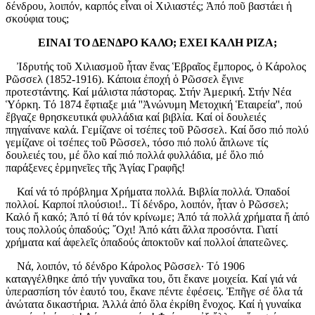
δένδρου, λοιπόν, καρπός εἶναι οἱ Χιλιαστές; Ἀπό ποῦ βαστάει ἡ
σκούφια τους;
ΕΙΝΑΙ ΤΟ ΔΕΝΔΡΟ ΚΑΛΟ; ΕΧΕΙ ΚΑΛΗ ΡΙΖΑ;
Ἰδρυτής τοῦ Χιλιασμοῦ ἦταν ἕνας Ἑβραῖος ἔμπορος, ὁ Κάρολος
Ρῶσσελ (1852-1916). Κάποια ἐποχή ὁ Ρῶσσελ ἔγινε
προτεστάντης. Καί μάλιστα πάστορας. Στήν Ἀμερική. Στήν Νέα
Ὑόρκη. Τό 1874 ἔφτιαξε μιά ''Ἀνώνυμη Μετοχική Ἑταιρεία'', πού
ἔβγαζε θρησκευτικά φυλλάδια καί βιβλία. Καί οἱ δουλειές
πηγαίνανε καλά. Γεμίζανε οἱ τσέπες τοῦ Ρῶσσελ. Καί ὅσο πιό πολύ
γεμίζανε οἱ τσέπες τοῦ Ρῶσσελ, τόσο πιό πολύ ἅπλωνε τίς
δουλειές του, μέ ὅλο καί πιό πολλά φυλλάδια, μέ ὅλο πιό
παράξενες ἑρμηνεῖες τῆς Ἁγίας Γραφῆς!
Καί νά τό πρόβλημα Χρήματα πολλά. Βιβλία πολλά. Ὀπαδοί
πολλοί. Καρποί πλούσιοι!.. Τί δένδρο, λοιπόν, ἦταν ὁ Ρῶσσελ;
Καλό ἤ κακό; Ἀπό τί θά τόν κρίνωμε; Ἀπό τά πολλά χρήματα ἤ ἀπό
τους πολλούς ὀπαδούς; ῎Οχι! Ἀπό κάτι ἄλλα προσόντα. Γιατί
χρήματα καί ἀφελεῖς ὀπαδούς ἀποκτοῦν καί πολλοί ἀπατεῶνες.
Νά, λοιπόν, τό δένδρο Κάρολος Ρῶσσελ· Τό 1906
καταγγέλθηκε ἀπό τήν γυναῖκα του, ὅτι ἔκανε μοιχεία. Καί γιά νά
ὑπερασπίση τόν ἑαυτό του, ἔκανε πέντε ἐφέσεις. Ἐπῆγε σέ ὅλα τά
ἀνώτατα δικαστήρια. Ἀλλά ἀπό ὅλα ἐκρίθη ἔνοχος. Καί ἡ γυναίκα