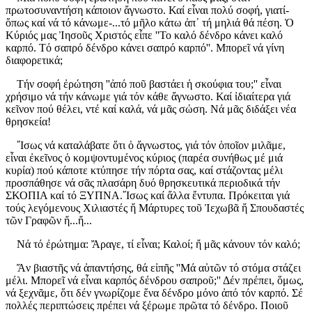
πρωτοσυναντήση κάποιον ἄγνωστο. Καί εἶναι πολύ σοφή, γιατί-
ὅπως καί νά τό κάνωμε-...τό μῆλο κάτω ἀπ᾿ τή μηλιά θά πέση. Ὁ
Κύριός μας Ἰησοῦς Χριστός εἶπε ''Το καλό δένδρο κάνει καλό
καρπό. Τό σαπρό δένδρο κάνει σαπρό καρπό''. Μπορεῖ νά γίνη
διαφορετικά;
Τήν σοφή ἐρώτηση ''ἀπό ποῦ βαστάει ἡ σκούφια του;'' εἶναι
χρήσιμο νά τήν κάνωμε γιά τόν κάθε ἄγνωστο. Καί ἰδιαίτερα γιά
κεῖνον πού θέλει, ντέ καί καλά, νά μᾶς σώση. Νά μᾶς διδάξει νέα
θρησκεία!
῎Ισως νά καταλάβατε ὅτι ὁ ἄγνωστος, γιά τόν ὁποῖον μιλᾶμε,
εἶναι ἐκεῖνος ὁ κομψοντυμένος κύριος (παρέα συνήθως μέ μιά
κυρία) πού κάποτε κτύπησε τήν πόρτα σας, καί στάζοντας μέλι
προσπάθησε νά σᾶς πλασάρη δυό θρησκευτικά περιοδικά τήν
ΣΚΟΠΙΑ καί τό ΞΥΠΝΑ.῎Ισως καί ἄλλα ἔντυπα. Πρόκειται γιά
τούς λεγόμενους Χιλιαστές ἤ Μάρτυρες τοῦ Ἰεχωβᾶ ἤ Σπουδαστές
τῶν Γραφῶν ἤ...ἤ...
Νά τό ἐρώτημα: Ἄραγε, τί εἶναι; Καλοί; ἤ μᾶς κάνουν τόν καλό;
Ἄν βιαστῆς νά ἀπαντήσης, θά εἰπῆς ''Μά αὐτῶν τό στόμα στάζει
μέλι. Μπορεῖ νά εἶναι καρπός δένδρου σαπροῦ;'' Δέν πρέπει, ὅμως,
νά ξεχνᾶμε, ὅτι δέν γνωρίζομε ἕνα δένδρο μόνο ἀπό τόν καρπό. Σέ
πολλές περιπτώσεις πρέπει νά ξέρωμε πρῶτα τό δένδρο. Ποιοῦ