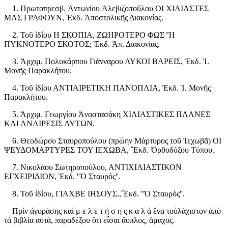
1. Πρωτοπρεσβ. Ἀντωνίου Ἀλεβιζοπούλου ΟΙ ΧΙΛΙΑΣΤΕΣ
ΜΑΣ ΓΡΑΦΟΥΝ, Ἐκδ. Ἀποστολικῆς Διακονίας.
2. Τοῦ ἰδίου Η ΣΚΟΠΙΑ, ΖΩΗΡΟΤΕΡΟ ΦΩΣ Ἤ
ΠΥΚΝΟΤΕΡΟ ΣΚΟΤΟΣ; Ἐκδ. Ἀπ. Διακονίας.
3. Ἀρχιμ. Πολυκάρπου Γιάνναρου ΛΥΚΟΙ ΒΑΡΕΙΣ, Ἐκδ. Ἱ.
Μονῆς Παρακλήτου.
4. Τοῦ ἰδίου ΑΝΤΙΑΙΡΕΤΙΚΗ ΠΑΝΟΠΛΙΑ, Ἐκδ. Ἱ. Μονῆς
Παρακλήτου.
5. Ἀρχιμ. Γεωργίου Ἀναστασάκη ΧΙΛΙΑΣΤΙΚΕΣ ΠΛΑΝΕΣ
ΚΑΙ ΑΝΑΙΡΕΣΙΣ ΑΥΤΩΝ.
6. Θεοδώρου Σταυροπούλου (πρώην Μάρτυρος τοῦ Ἰεχωβᾶ) ΟΙ
ΨΕΥΔΟΜΑΡΤΥΡΕΣ ΤΟΥ ΙΕΧΩΒΑ, ῎Εκδ. Ὀρθοδόξου Τύπου.
7. Νικολάου Σωτηροπούλου, ΑΝΤΙΧΙΛΙΑΣΤΙΚΟΝ
ΕΓΧΕΙΡΙΔΙΟΝ, Ἐκδ. ''Ὁ Σταυρός''.
8. Τοῦ ἰδίου, ΓΙΑΧΒΕ ΙΗΣΟΥΣ.,῎Εκδ. ''Ὁ Σταυρός''.
Πρίν ἀγοράσης καί μ ε λ ε τ ή σ η ς κ α λ ά ἕνα τοὐλάχιστον ἀπό
τά βιβλία αὐτά, παραδέξου ὅτι εἶσαι ἄοπλος, ἄμαχος.