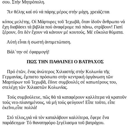
σου. Στήν Μητρόπολη.
Ἄν θέλης καί σύ νά πάρης μέρος στήν μάχη, χρειάζεται
κόπος μελέτης. Οἱ Μάρτυρες τοῦ Ἰεχωβᾶ, ὅταν ἰδοῦν ἄνθρωπο νά
ἔχη διαβάσει τά βιβλία πού ἀναφέρομε πιό πάνω, στρίβουν! Γιατί
ξέρουν, ὅτι δέν ἔχουν νά κάνουν μέ κουτούς. Μέ εὔκολα θύματα.
Αὐτή εἶναι ἡ σωστή ἀντιμετώπιση.
Βάλ᾿την σέ ἐφαρμογή!
ΠΩΣ ΤΗΝ ΠΑΘΑΙΝΕΙ Ο ΒΑΤΡΑΧΟΣ
Πρό ἐτῶν, ἕνας ἀνώτερος Χιλιαστής στήν Κολωνία τῆς
Γερμανίας, ἔμπιστο πρόσωπο στήν κεντρική ὀργάνωση τῶν
Μαρτύρων τοῦ Ἰεχωβᾶ, ἔδινε συμβουλές σέ κατωτέρους του,
στελέχη τῶν Χιλιαστῶν Κολωνίας.
Τούς συμβούλευε, πῶς θά τά καταφέρουν καλλίτερα νά κρατοῦν
τούς νεο-πλανημένους, νά μή τούς φεύγουν! Εἶπε τοῦτο, εἶπε
ἐκεῖνο,εἶπε πολλά!
Στό τέλος,γιά νά τόν καταλάβουν καλλίτερα, ἔφερε ἕνα
παράδειγμα· Τό θανατηφόρο ξεγέλασμα τοῦ βατράχου.