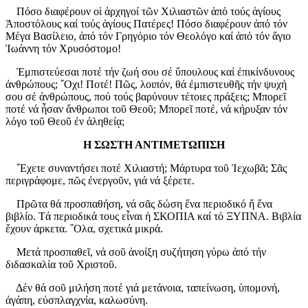
Πόσο διαφέρουν οἱ ἀρχηγοί τῶν Χιλιαστῶν ἀπό τούς ἁγίους
Ἀποστόλους καί τούς ἁγίους Πατέρες! Πόσο διαφέρουν ἀπό τόν
Μέγα Βασίλειο, ἀπό τόν Γρηγόριο τόν Θεολόγο καί ἀπό τόν ἅγιο
Ἰωάννη τόν Χρυσόστομο!
Ἐμπιστεύεσαι ποτέ τήν ζωή σου σέ ὕπουλους καί ἐπικίνδυνους
ἀνθρώπους; ῎Οχι! Ποτέ! Πῶς, λοιπόν, θά ἐμπιστευθῆς τήν ψυχή
σου σέ ἀνθρώπους, πού τούς βαρύνουν τέτοιες πράξεις; Μπορεῖ
ποτέ νά ἦσαν ἄνθρωποι τοῦ Θεοῦ; Μπορεῖ ποτέ, νά κήρυξαν τόν
λόγο τοῦ Θεοῦ ἐν ἀληθείᾳ;
Η ΣΩΣΤΗ ΑΝΤΙΜΕΤΩΠΙΣΗ
῎Εχετε συναντήσει ποτέ Χιλιαστή; Μάρτυρα τοῦ Ἰεχωβᾶ; Σᾶς
περιγράφομε, πῶς ἐνεργοῦν, γιά νά ξέρετε.
Πρῶτα θά προσπαθήση, νά σᾶς δώση ἕνα περιοδικό ἤ ἕνα
βιβλίο. Τά περιοδικά τους εἶναι ἡ ΣΚΟΠΙΑ καί τό ΞΥΠΝΑ. Βιβλία
ἔχουν ἀρκετα. ῞Ολα, σχετικά μικρά.
Μετά προσπαθεῖ, νά σοῦ ἀνοίξη συζήτηση γύρω ἀπό τήν
διδασκαλία τοῦ Χριστοῦ.
Δέν θά σοῦ μιλήση ποτέ γιά μετάνοια, ταπείνωση, ὑπομονή,
ἀγάπη, εὐσπλαγχνία, καλωσύνη.