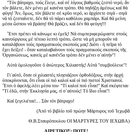
''Τόν βάτραχο, τούς ἔλεγε, καί σέ λίγους βαθμούς ζεστό νερό, ἄν
τόν βάλετε, δέν μένει μέ κανένα τρόπο. Θά πηδήξη ἀμέσως καί θά
φύγη! Ἄν, ὅμως, τόν βάλετε σέ κρῦο νερό, κι ἀρχίσετε σιγά - σιγά
νά τό ζεσταίνετε, δέν θά τό πάρει καθόλου χαμπάρι. Καί θά μείνη
μέσα ὥσπου νά βράση! Θά βράζει, καί δέν θά φεύγη!!!
῎Ετσι πρέπει νά κάνωμε κι ἐμεῖς! Νά συμπεριφερώμαστε στούς
καινούργιους μέ τέτοιο λεπτό τρόπο, ὥστε νά μή μποροῦν νά
καταλάβουν τούς πραγματικούς σκοπούς μας! Διότι - ἡ πεῖρα τό
ἔχει δείξει! - ὅταν καταλαβαίνουν τούς πραγματικούς σκοπούς τῆς
Ὀργανώσεως, κανείς μέ κανέν5α τρόπο δέν μένει σ᾿αὐτήν''!
Αὐτά ὀμολογοῦσε ὁ ἀνώτερος Χιλιαστής! Αὐτά ''συμβούλευε''!
Γι᾿αὐτό, ὅταν οἱ χιλιαστές πλησιάζουν ὀρθοδόξους, στήν ἀρχή
ὑποκρίνονται, ὅτι εἶναι οἱ πιό καλοί καί οἱ πιό πιστοί Χριστιανοί.
῎Ετσι ὁ ἀφελής-λέει μέσα του· ''Τί καλοί πού εἶναι!'' Καί σκέφτεται·
''Τί ἐδῶ, στήν Ἐκκλησία μας, τί σ᾿αὐτούς! Τό ἴδιο εἶναι''!
Καί ξεγελιέται!.. . Σάν τόν βάτραχο!
(Ἀπό τό βιβλίο τοῦ πρώην Μάρτυρος τοῦ Ἰεχωβᾶ
Θ.Β.Σταυρόπουλου ΟΙ ΜΑΡΤΥΡΕΣ ΤΟΥ ΙΕΧΩΒΑ)
ΑΙΡΕΤΙΚΟΣ; ΠΟΤΕ!