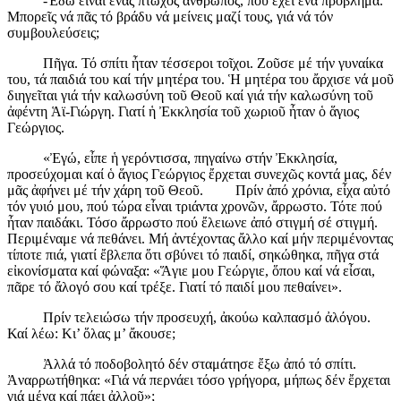
-Ἐδῶ εἶναι ἕνας πτωχός ἄνθρωπος, πού ἔχει ἕνα πρόβλημα.
Μπορεῖς νά πᾶς τό βράδυ νά μείνεις μαζί τους, γιά νά τόν
συμβουλεύσεις;
Πῆγα. Τό σπίτι ἦταν τέσσεροι τοῖχοι. Ζοῦσε μέ τήν γυναίκα
του, τά παιδιά του καί τήν μητέρα του. Ἡ μητέρα του ἄρχισε νά μοῦ
διηγεῖται γιά τήν καλωσύνη τοῦ Θεοῦ καί γιά τήν καλωσύνη τοῦ
ἀφέντη Ἁϊ-Γιώργη. Γιατί ἡ Ἐκκλησία τοῦ χωριοῦ ἦταν ὁ ἅγιος
Γεώργιος.
«Ἐγώ, εἶπε ἡ γερόντισσα, πηγαίνω στήν Ἐκκλησία,
προσεύχομαι καί ὁ ἅγιος Γεώργιος ἔρχεται συνεχῶς κοντά μας, δέν
μᾶς ἀφήνει μέ τήν χάρη τοῦ Θεοῦ. Πρίν ἀπό χρόνια, εἶχα αὐτό
τόν γυιό μου, πού τώρα εἶναι τριάντα χρονῶν, ἄρρωστο. Τότε πού
ἦταν παιδάκι. Τόσο ἄρρωστο πού ἔλειωνε ἀπό στιγμή σέ στιγμή.
Περιμέναμε νά πεθάνει. Μή ἀντέχοντας ἄλλο καί μήν περιμένοντας
τίποτε πιά, γιατί ἔβλεπα ὅτι σβύνει τό παιδί, σηκώθηκα, πῆγα στά
εἰκονίσματα καί φώναξα: «Ἅγιε μου Γεώργιε, ὅπου καί νά εἶσαι,
πᾶρε τό ἄλογό σου καί τρέξε. Γιατί τό παιδί μου πεθαίνει».
Πρίν τελειώσω τήν προσευχή, ἀκούω καλπασμό ἀλόγου.
Καί λέω: Κι’ ὅλας μ’ ἄκουσε;
Ἀλλά τό ποδοβολητό δέν σταμάτησε ἔξω ἀπό τό σπίτι.
Ἀναρρωτήθηκα: «Γιά νά περνάει τόσο γρήγορα, μήπως δέν ἔρχεται
γιά μένα καί πάει ἀλλοῦ»;