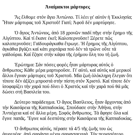
Ἀναίμακτοι μάρτυρες
Ἄς ἔλθομε στόν ἅγιο Ἀντώνιο. Τί λέει γι' αὐτόν ἡ Ἐκκλησία;
Ἦταν μάρτυρας τοῦ Χριστοῦ! Γιατί; Ἀφοῦ δέν μαρτύρησε.
Ὁ ἅγιος Ἀντώνιος, ἀπό 18 χρονῶν παιδί πῆγε στήν ἔρημο τῆς
Αἰγύπτου. Καί τί ἔκανε ἐκεῖ; Καλοπερνοῦσε! Ξέρετε πῶς
καλοπερνοῦσε; Γαϊδουράγκαθα ἔτρωγε. Ἡ ἔρημος τῆς Αἰγύπτου,
ἀγκάθια βγάζει καί κάτι χορτάρια πού δέν τά τρῶνε οὔτε τά
γαϊδούρια. Καί ἔζησε στήν κάψα τῆς ἐρήμου ὅλη του τή ζωή.
Ἐρώτημα: Σάν πόσες φορές ἦταν μάρτυρας αὐτός ὁ
ἄνθρωπος; Κάθε μέρα μαρτυροῦσε. Γι' αὐτό, καί αὐτός καί μερικοί
ἄλλοι ἔγιναν μάρτυρες τοῦ Χριστοῦ. Μία ζωή ὁλόκληρη ἔλεγαν ὅτι
τίποτε δέν ἀξίζει μπροστά στήν πίστη στόν Χριστό. Καί τίποτε δέν
ἰσοφαρίζει τήν χαρά πού δίνει ὁ Χριστός καί τήν χαρά πού θά μᾶς
δώσει στή Βασιλεία του.
Δεύτερο παράδειγμα. Ὁ ἅγιος Βασίλειος, ἦταν ἄρχοντας ἀπό
τήν Καισάρεια τῆς Καππαδοκίας. Σπούδασε στήν Ἀθήνα, στήν
Ἀντιόχεια καί σέ ἄλλα μέρη. Σοφός ἄνθρωπος. Τά ἄφησε ὅλα καί
ἔγινε παπᾶς. Ἔγινε καί δεσπότης στήν Καισάρεια τῆς Καππαδοκίας.
Ὁ ἄνθρωπος αὐτός, πέρασε τά 4/5 τῆς ζωῆς του ὡς
ἀρχιερέας, ἀπό σαράντα μέχρι σαρανταεννιά. Τόν περισσότερο