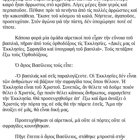
καιρό ἦταν ἄρρωστος στό κρεβάτι. Λίγες μέρες ἦταν γερός καί
περπατοῦσε. Πέθανε πρίν τά πενήντα ἀπό τίς πολλές ἀρρώστιες καί
τήν κακοπάθεια. Ἔκανε τοῦ κόσμου τά καλά. Νήστευε, ἀγαποῦσε,
προσευχόταν. Στόν ἀγώνα γιά τήν πίστη, δέν ὑποχώρησε ποτέ σέ
τίποτε.
Κάποια φορά μία ὁμάδα αἱρετικοί πού εἶχαν τήν εὔνοια τοῦ
βασιλιά, πῆραν ἀπό τούς ὀρθοδόξους τίς Ἐκκλησίες. «Δικές μας οἱ
Ἐκκλησίες. Σφραγίδα καί ὑπογραφή τοῦ βασιλιά». Τούς πετάξανε
ἔξω τούς Ὀρθοδόξους.
Ὁ ἅγιος Βασίλειος τούς εἶπε:
-Ὁ βασιλιάς καί σεῖς παραλογίζεστε. Οἱ Ἐκκλησίες δέν εἶναι
τῶν ἀνθρώπων νά βάζουν τήν σφραγίδα τους ὅπου θέλουν. Ἡ
Ἐκκλησία εἶναι τοῦ Χριστοῦ. Συνεπῶς, ἄν θέλετε νά δοῦμε ποιόν
θέλει ὁ Χριστός, ὄχι ποιόν θέλει κάποιος ἄνθρωπος, σφραγεῖστε
τήν Ἐκκλησία. Θά προσευχηθοῦμε ἀπ' ἔξω καί ἅμα ἀνοίξει ὁ
Χριστός τήν πόρτα της σέ σᾶς θά τήν πάρετε ἐσεῖς. Ἅμα τήν
ἀνοίξει σέ μᾶς, θά εἶναι δική μας.
Προσευχήθηκαν οἱ αἱρετικοί, μά οὔτε οἱ πόρτες οὔτε οἱ
σφραγίδες κουνήθηκαν.
Πῆγε ἔπειτα ὁ ἅγιος Βασίλειος, στάθηκε μπροστά στήν