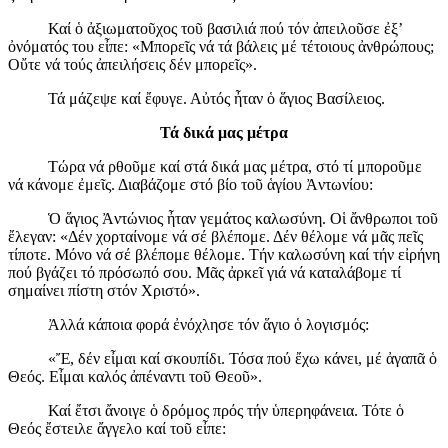
Καί ὁ ἀξιωματοῦχος τοῦ βασιλιά πού τόν ἀπειλοῦσε ἐξ’
ὀνόματός του εἶπε: «Μπορεῖς νά τά βάλεις μέ τέτοιους ἀνθρώπους;
Οὔτε νά τούς ἀπειλήσεις δέν μπορεῖς».
Τά μάζεψε καί ἔφυγε. Αὐτός ἦταν ὁ ἅγιος Βασίλειος.
Τά δικά μας μέτρα
Τώρα νά ρθοῦμε καί στά δικά μας μέτρα, στό τί μποροῦμε
νά κάνομε ἐμεῖς. Διαβάζομε στό βίο τοῦ ἁγίου Ἀντωνίου:
Ὁ ἅγιος Ἀντώνιος ἦταν γεμάτος καλωσύνη. Οἱ ἄνθρωποι τοῦ
ἔλεγαν: «Δέν χορταίνομε νά σέ βλέπομε. Δέν θέλομε νά μᾶς πεῖς
τίποτε. Μόνο νά σέ βλέπομε θέλομε. Τήν καλωσύνη καί τήν εἰρήνη
πού βγάζει τό πρόσωπό σου. Μᾶς ἀρκεῖ γιά νά καταλάβομε τί
σημαίνει πίστη στόν Χριστό».
Ἀλλά κάποια φορά ἐνόχλησε τόν ἅγιο ὁ λογισμός:
«Ἔ, δέν εἶμαι καί σκουπίδι. Τόσα πού ἔχω κάνει, μέ ἀγαπᾶ ὁ
Θεός. Εἶμαι καλός ἀπέναντι τοῦ Θεοῦ».
Καί ἔτσι ἄνοιγε ὁ δρόμος πρός τήν ὑπερηφάνεια. Τότε ὁ
Θεός ἔστειλε ἄγγελο καί τοῦ εἶπε: