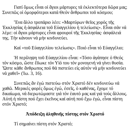
Γιατί ὅμως εἶναι οἱ ἅγιοι μάρτυρες τά ἐκλεκτότερα δῶρα μας;
Συνεπῶς οἱ ὀμορφότεροι κατά Θεόν ἄνθρωποι τοῦ κόσμου;
Ἕνα ἄλλο τροπάριο λέει: «Μαρτύρων θεῖος χορός τῆς
Ἐκκλησίας ἡ ἀσφάλεια τοῦ Εὐαγγελίου ἡ τελείωσις». Εἶναι σάν νά
λέμε: οἱ ἅγιοι μάρτυρες εἶναι φρουροί τῆς Ἐκκλησίας· ἀσφάλειά
της. Τήν κάνουν νά μήν κινδυνεύει.
Καί «τοῦ Εὐαγγελίου τελείωσις». Ποιό εἶναι τό Εὐαγγέλιο;
Ἡ περίληψη τοῦ Εὐαγγελίου εἶναι: «Τόσο ἀγάπησε ὁ Θεός
τόν κόσμο, ὥστε ἔδωκε τόν Υἱό του τόν μονογενή νά γίνει θυσία.
Ὥστε κάθε ἄνθρωπος πού θά πιστεύει εἰς αὐτόν νά μήν κινδυνεύει
νά χαθεῖ» (Ἰω. 3, 16).
Συνεπῶς ἄν ἐγώ πιστεύω στόν Χριστό δέν κινδυνεύω νά
χαθῶ. Μερικές φορές ὅμως ἐγώ, ἐσεῖς, ὁ καθένας, ἔχομε τό
δικαίωμα, νά διερωτώμαστε γιά τόν ἑαυτό μας καί γιά τούς ἄλλους.
Αὐτή ἡ πίστη πού ἔχει ἐκεῖνος καί αὐτή πού ἔχω ἐγώ, εἶναι πίστη
στόν Χριστό;
Ἀπόδειξη ἀληθινῆς πίστης στόν Χριστό
Τί σημαίνει πίστη στόν Χριστό;