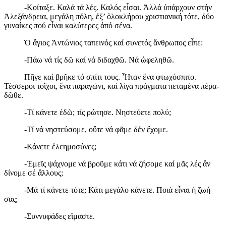
-Κοίταξε. Καλά τά λές. Καλός εἶσαι. Ἀλλά ὑπάρχουν στήν
Ἀλεξάνδρεια, μεγάλη πόλη, ἐξ’ ὁλοκλήρου χριστιανική τότε, δύο
γυναίκες πού εἶναι καλύτερες ἀπό σένα.
Ὁ ἅγιος Ἀντώνιος ταπεινός καί συνετός ἄνθρωπος εἶπε:
-Πάω νά τίς δῶ καί νά διδαχθῶ. Νά ὠφεληθῶ.
Πῆγε καί βρῆκε τό σπίτι τους. Ἦταν ἕνα φτωχόσπιτο.
Τέσσεροι τοῖχοι, ἕνα παραγώνι, καί λίγα πράγματα πεταμένα πέρα-
δῶθε.
-Τί κάνετε ἐδῶ; τίς ρώτησε. Νηστεύετε πολύ;
-Τί νά νηστεύσομε, οὔτε νά φᾶμε δέν ἔχομε.
-Κάνετε ἐλεημοσύνες;
-Ἐμεῖς ψάχνομε νά βροῦμε κάτι νά ζήσομε καί μᾶς λές ἄν
δίνομε σέ ἄλλους;
-Μά τί κάνετε τότε; Κάτι μεγάλο κάνετε. Ποιά εἶναι ἡ ζωή
σας;
-Συννυφάδες εἴμαστε.