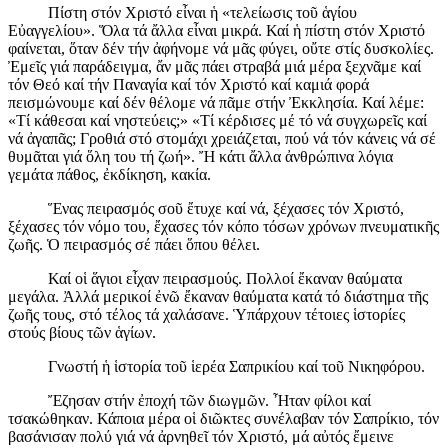
Πίστη στόν Χριστό εἶναι ἡ «τελείωσις τοῦ ἁγίου
Εὐαγγελίου». Ὅλα τά ἄλλα εἶναι μικρά. Καί ἡ πίστη στόν Χριστό
φαίνεται, ὅταν δέν τήν ἀφήνομε νά μᾶς φύγει, οὔτε στίς δυσκολίες.
Ἐμεῖς γιά παράδειγμα, ἄν μᾶς πάει στραβά μιά μέρα ξεχνᾶμε καί
τόν Θεό καί τήν Παναγία καί τόν Χριστό καί καμιά φορά
πεισμώνουμε καί δέν θέλομε νά πᾶμε στήν Ἐκκλησία. Καί λέμε:
«Τί κάθεσαι καί νηστεύεις;» «Τί κέρδισες μέ τό νά συγχωρεῖς καί
νά ἀγαπᾶς; Γροθιά στό στομάχι χρειάζεται, πού νά τόν κάνεις νά σέ
θυμᾶται γιά ὅλη του τή ζωή». Ἤ κάτι ἄλλα ἀνθρώπινα λόγια
γεμάτα πάθος, ἐκδίκηση, κακία.
Ἕνας πειρασμός σοῦ ἔτυχε καί νά, ξέχασες τόν Χριστό,
ξέχασες τόν νόμο του, ἔχασες τόν κόπο τόσων χρόνων πνευματικῆς
ζωῆς. Ὁ πειρασμός σέ πάει ὅπου θέλει.
Καί οἱ ἅγιοι εἶχαν πειρασμούς. Πολλοί ἔκαναν θαύματα
μεγάλα. Ἀλλά μερικοί ἐνῶ ἔκαναν θαύματα κατά τό διάστημα τῆς
ζωῆς τους, στό τέλος τά χαλάσανε. Ὑπάρχουν τέτοιες ἱστορίες
στούς βίους τῶν ἁγίων.
Γνωστή ἡ ἱστορία τοῦ ἱερέα Σαπρικίου καί τοῦ Νικηφόρου.
Ἔζησαν στήν ἐποχή τῶν διωγμῶν. Ἦταν φίλοι καί
τσακώθηκαν. Κάποια μέρα οἱ διῶκτες συνέλαβαν τόν Σαπρίκιο, τόν
βασάνισαν πολύ γιά νά ἀρνηθεῖ τόν Χριστό, μά αὐτός ἔμεινε