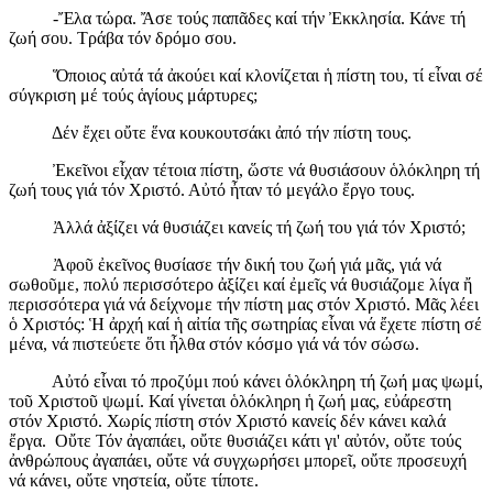
-Ἔλα τώρα. Ἄσε τούς παπᾶδες καί τήν Ἐκκλησία. Κάνε τή
ζωή σου. Τράβα τόν δρόμο σου.
Ὅποιος αὐτά τά ἀκούει καί κλονίζεται ἡ πίστη του, τί εἶναι σέ
σύγκριση μέ τούς ἁγίους μάρτυρες;
Δέν ἔχει οὔτε ἕνα κουκουτσάκι ἀπό τήν πίστη τους.
Ἐκεῖνοι εἶχαν τέτοια πίστη, ὥστε νά θυσιάσουν ὁλόκληρη τή
ζωή τους γιά τόν Χριστό. Αὐτό ἦταν τό μεγάλο ἔργο τους.
Ἀλλά ἀξίζει νά θυσιάζει κανείς τή ζωή του γιά τόν Χριστό;
Ἀφοῦ ἐκεῖνος θυσίασε τήν δική του ζωή γιά μᾶς, γιά νά
σωθοῦμε, πολύ περισσότερο ἀξίζει καί ἐμεῖς νά θυσιάζομε λίγα ἤ
περισσότερα γιά νά δείχνομε τήν πίστη μας στόν Χριστό. Μᾶς λέει
ὁ Χριστός: Ἡ ἀρχή καί ἡ αἰτία τῆς σωτηρίας εἶναι νά ἔχετε πίστη σέ
μένα, νά πιστεύετε ὅτι ἦλθα στόν κόσμο γιά νά τόν σώσω.
Αὐτό εἶναι τό προζύμι πού κάνει ὁλόκληρη τή ζωή μας ψωμί,
τοῦ Χριστοῦ ψωμί. Καί γίνεται ὁλόκληρη ἡ ζωή μας, εὐάρεστη
στόν Χριστό. Χωρίς πίστη στόν Χριστό κανείς δέν κάνει καλά
ἔργα. Οὔτε Τόν ἀγαπάει, οὔτε θυσιάζει κάτι γι' αὐτόν, οὔτε τούς
ἀνθρώπους ἀγαπάει, οὔτε νά συγχωρήσει μπορεῖ, οὔτε προσευχή
νά κάνει, οὔτε νηστεία, οὔτε τίποτε.