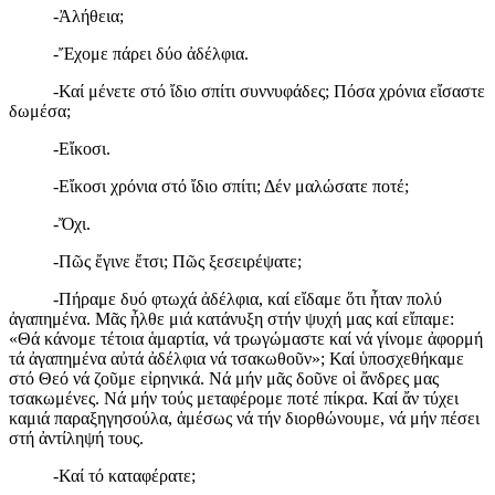
-Ἀλήθεια;
-Ἔχομε πάρει δύο ἀδέλφια.
-Καί μένετε στό ἴδιο σπίτι συννυφάδες; Πόσα χρόνια εἴσαστε
δωμέσα;
-Εἴκοσι.
-Εἴκοσι χρόνια στό ἴδιο σπίτι; Δέν μαλώσατε ποτέ;
-Ὄχι.
-Πῶς ἔγινε ἔτσι; Πῶς ξεσειρέψατε;
-Πήραμε δυό φτωχά ἀδέλφια, καί εἴδαμε ὅτι ἦταν πολύ
ἀγαπημένα. Μᾶς ἦλθε μιά κατάνυξη στήν ψυχή μας καί εἴπαμε:
«Θά κάνομε τέτοια ἁμαρτία, νά τρωγώμαστε καί νά γίνομε ἀφορμή
τά ἀγαπημένα αὐτά ἀδέλφια νά τσακωθοῦν»; Καί ὑποσχεθήκαμε
στό Θεό νά ζοῦμε εἰρηνικά. Νά μήν μᾶς δοῦνε οἱ ἄνδρες μας
τσακωμένες. Νά μήν τούς μεταφέρομε ποτέ πίκρα. Καί ἄν τύχει
καμιά παραξηγησούλα, ἀμέσως νά τήν διορθώνουμε, νά μήν πέσει
στή ἀντίληψή τους.
-Καί τό καταφέρατε;