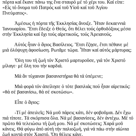
πόρτα καί ἔκανε πάνω της ἕνα σταυρό μέ τό χέρι του. Καί εἶπε:
«Εἰς τό ὄνομα τοῦ Πατρός καί τοῦ Υἱοῦ καί τοῦ Ἁγίου
Πνεύματος».
Ἀμέσως ἡ πόρτα τῆς Ἐκκλησίας ἄνοιξε. Ἦταν δεκαεννιά
Ἰανουαρίου. Ἔτσι ἔδειξε ὁ Θεός, ὅτι θέλει τούς ὀρθοδόξους μέσα
στήν Ἐκκλησία καί ὄχι τούς αἱρετικούς, τούς Ἀρειανούς.
Αὐτός ἦταν ὁ ἅγιος Βασίλειος. Ἔτσι ἔζησε, ἔτσι πέθανε μέ
μιά ὁλόψυχη ἀφοσίωση. Ρωτᾶμε τώρα. Ἦταν καί αὐτός μάρτυρας;
Ὅλη του τή ζωή τόν Χριστό μαρτυροῦσε, γιά τόν Χριστό
μίλαγε· μέ ὅλη του τήν καρδιά.
Μά ἄν τύχαιναν βασανιστήρια θά τά ὑπέμενε;
Μιά φορά τόν ἀπείλησε ὁ τότε βασιλιάς πού ἦταν αἱρετικός:
«θά σέ βασανίσω, θά σέ σκοτώσω».
Εἶπε ὁ ἅγιος:
-Τί μέ ἀπειλεῖς; Νά μοῦ πάρεις κάτι, δέν φοβοῦμαι. Δέν ἔχω
πιά τίποτε. Τά σκόρπισα ὅλα. Νά μέ βασανίσεις, δέν ἀντέχω. Μέ τό
πρῶτο θά τελειώσω τή ζωή μου. Νά μέ σκοτώσεις; Χαρά μοῦ
κάνεις. Θά φύγω ἀπό αὐτή τήν παλιοζωή, γιά νά πάω στήν αἰώνια
ζωή κοντά στόν Χριστό. Ὅτι θέλεις κάνε.