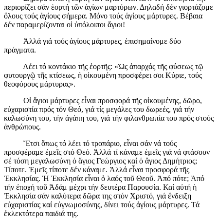
περιορίζει σάν ἑορτή τῶν ἁγίων μαρτύρων. Δηλαδή δέν γιορτάζομε
ὅλους τούς ἁγίους σήμερα. Μόνο τούς ἁγίους μάρτυρες. Βέβαια
δέν παραμερίζονται οἱ ὑπόλοιποι ἅγιοι!
Ἀλλά γιά τούς ἁγίους μάρτυρες, ἐπισημαίνομε δύο
πράγματα.
Λέει τό κοντάκιο τῆς ἑορτῆς: «Ὡς ἀπαρχάς τῆς φύσεως τῷ
φυτουργῷ τῆς κτίσεως, ἡ οἰκουμένη προσφέρει σοι Κύριε, τούς
θεοφόρους μάρτυρας».
Οἱ ἅγιοι μάρτυρες εἶναι προσφορά τῆς οἰκουμένης, δῶρο,
εὐχαριστία πρός τόν Θεό, γιά τίς μεγάλες του δωρεές, γιά τήν
καλωσύνη του, τήν ἀγάπη του, γιά τήν φιλανθρωπία του πρός στούς
ἀνθρώπους.
Ἔτσι ὅπως τό λέει τό τροπάριο, εἶναι σάν νά τούς
προσφέραμε ἐμεῖς στό Θεό. Ἀλλά τί κάναμε ἐμεῖς γιά νά φτάσουν
σέ τόση μεγαλωσύνη ὁ ἅγιος Γεώργιος καί ὁ ἅγιος Δημήτριος;
Τίποτε. Ἐμεῖς τίποτε δέν κάναμε. Ἀλλά εἶναι προσφορά τῆς
Ἐκκλησίας. Ἡ Ἐκκλησία εἶναι ὁ λαός τοῦ Θεοῦ. Ἀπό πότε; Ἀπό
τήν ἐποχή τοῦ Ἀδάμ μέχρι τήν δευτέρα Παρουσία. Καί αὐτή ἡ
Ἐκκλησία σάν καλύτερα δῶρα της στόν Χριστό, γιά ἔνδειξη
εὐχαριστίας καί εὐγνωμοσύνης, δίνει τούς ἁγίους μάρτυρες. Τά
ἐκλεκτότερα παιδιά της.