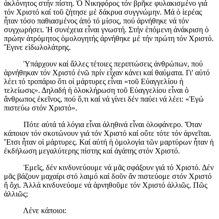
ἀκλόνητος στήν πίστη. Ὁ Νικηφόρος τόν βρῆκε φυλακισμένο γιά
τόν Χριστό καί τοῦ ζήτησε μέ δάκρυα συγγνώμην. Μά ὁ ἱερέας
ἦταν τόσο παθιασμένος ἀπό τό μίσος, πού ἀρνήθηκε νά τόν
συγχωρήσει. Ἡ συνέχεια εἶναι γνωστή. Στήν ἑπόμενη ἀνάκριση ὁ
πρώην ἀτρόμητος ὁμολογητής ἀρνήθηκε μέ τήν πρώτη τόν Χριστό.
Ἔγινε εἰδωλολάτρης.
Ὑπάρχουν καί ἄλλες τέτοιες περιπτώσεις ἀνθρώπων, πού
ἀρνήθηκαν τόν Χριστό ἐνῶ πρίν εἶχαν κάνει καί θαύματα. Γι' αὐτό
λέει τό τροπάριο ὅτι οἱ μάρτυρες εἶναι «τοῦ Εὐαγγελίου ἡ
τελείωσις». Δηλαδή ἡ ὁλοκλήρωση τοῦ Εὐαγγελίου εἶναι ὁ
ἄνθρωπος ἐκεῖνος, πού ὅ,τι καί νά γίνει δέν παύει νά λέει: «Ἐγώ
πιστεύω στόν Χριστό».
Πότε αὐτά τά λόγια εἶναι ἀληθινά εἶναι ὁλοφάνερο. Ὅταν
κάποιον τόν σκοτώνουν γιά τόν Χριστό καί οὔτε τότε τόν ἀρνεῖται.
Ἔτσι ἦταν οἱ μάρτυρες. Καί αὐτή ἡ ὁμολογία τῶν μαρτύρων ἦταν ἡ
ἐκδήλωση μεγαλύτερης πίστης καί ἀγάπης στόν Χριστό.
Ἐμεῖς, δέν κινδυνεύουμε νά μᾶς σφάξουν γιά τό Χριστό. Δέν
μᾶς βάζουν μαχαίρι στό λαιμό καί δοῦν ἄν πιστεύομε στόν Χριστό
ἤ ὄχι. Ἀλλά κινδυνεύομε νά ἀρνηθοῦμε τόν Χριστό ἀλλιῶς. Πῶς
ἀλλιῶς;
Λένε κάποιοι: