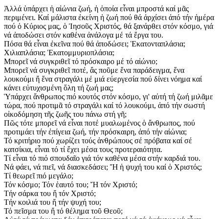
Ἀλλά ὑπάρχει ἡ αἰώνια ζωή, ἡ ὁποία εἶναι μπροστά καί μᾶς
περιμένει. Καί μάλιστα ἐκείνη ἡ ζωή πού θά ἀρχίσει ἀπό τήν ἡμέρα
πού ὁ Κύριος μας, ὁ Ἰησοῦς Χριστός, θά ξανάρθει στόν κόσμο, γιά
νά ἀποδώσει στόν καθένα ἀνάλογα μέ τά ἔργα του.
Πόσα θά εἶναι ἐκεῖνα πού θά ἀποδώσει; Ἑκατονταπλάσια;
Χιλιαπλάσια; Ἑκατομμυριοπλάσια;
Μπορεῖ νά συγκριθεῖ τό πρόσκαιρο μέ τό αἰώνιο;
Μπορεῖ νά συγκριθεῖ ποτέ, ἄς ποῦμε ἕνα παράδειγμα, ἕνα
λουκούμι ἤ ἕνα στραγάλι μέ μιά εὐεργεσία πού δίνει νόημα καί
κάνει εὐτυχισμένη ὅλη τή ζωή μας;
Ὑπάρχει ἄνθρωπος πιό κουτός στόν κόσμο, γι' αὐτή τή ζωή μιλᾶμε
τώρα, πού προτιμᾶ τό στραγάλι καί τό λουκούμι, ἀπό τήν σωστή
οἰκοδόμηση τῆς ζωῆς του πάνω στή γῆ;
Πῶς τότε μπορεῖ νά εἶναι ποτέ μυαλωμένος ὁ ἄνθρωπος, πού
προτιμάει τήν ἐπίγεια ζωή, τήν πρόσκαιρη, ἀπό τήν αἰώνια;
Τό κριτήριο πού χωρίζει τούς ἀνθρώπους σέ πρόβατα καί σέ
κατσίκια, εἶναι τό τί ἔχει μέσα τους προτεραιότητα.
Τί εἶναι τό πιό σπουδαῖο γιά τόν καθένα μέσα στήν καρδιά του.
Νά φάει, νά πιεῖ, νά διασκεδάσει; Ἤ ἡ ψυχή του καί ὁ Χριστός;
Τί θεωρεῖ πιό μεγάλο;
Τόν κόσμο; Τόν ἑαυτό του; Ἤ τόν Χριστό;
Τήν σάρκα του ἤ τόν Χριστό;
Τήν κοιλιά του ἤ τήν ψυχή του;
Τό πεῖσμα του ἤ τό θέλημα τοῦ Θεοῦ;