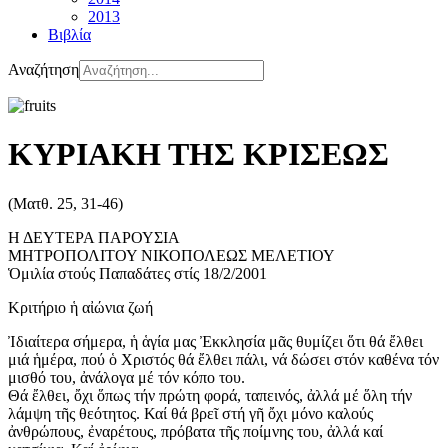
2013
Βιβλία
Αναζήτηση
ΚΥΡΙΑΚΗ ΤΗΣ ΚΡΙΣΕΩΣ
(Ματθ. 25, 31-46)
Η ΔΕΥΤΕΡΑ ΠΑΡΟΥΣΙΑ
ΜΗΤΡΟΠΟΛΙΤΟΥ ΝΙΚΟΠΟΛΕΩΣ ΜΕΛΕΤΙΟΥ
Ὁμιλία στούς Παπαδάτες στίς 18/2/2001
Κριτήριο ἡ αἰώνια ζωή
Ἰδιαίτερα σήμερα, ἡ ἁγία μας Ἐκκλησία μᾶς θυμίζει ὅτι θά ἔλθει
μιά ἡμέρα, πού ὁ Χριστός θά ἔλθει πάλι, νά δώσει στόν καθένα τόν
μισθό του, ἀνάλογα μέ τόν κόπο του.
Θά ἔλθει, ὄχι ὅπως τήν πρώτη φορά, ταπεινός, ἀλλά μέ ὅλη τήν
λάμψη τῆς θεότητος. Καί θά βρεῖ στή γῆ ὄχι μόνο καλούς
ἀνθρώπους, ἐναρέτους, πρόβατα τῆς ποίμνης του, ἀλλά καί