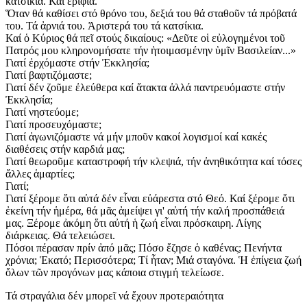
κατσίκια. Καί ἐρίφια.
Ὅταν θά καθίσει στό θρόνο του, δεξιά του θά σταθοῦν τά πρόβατά
του. Τά ἀρνιά του. Ἀριστερά του τά κατσίκια.
Καί ὁ Κύριος θά πεῖ στούς δικαίους: «Δεῦτε οἱ εὐλογημένοι τοῦ
Πατρός μου κληρονομήσατε τήν ἡτοιμασμένην ὑμῖν Βασιλείαν...»
Γιατί ἐρχόμαστε στήν Ἐκκλησία;
Γιατί βαφτιζόμαστε;
Γιατί δέν ζοῦμε ἐλεύθερα καί ἄτακτα ἀλλά παντρευόμαστε στήν
Ἐκκλησία;
Γιατί νηστεύομε;
Γιατί προσευχόμαστε;
Γιατί ἀγωνιζόμαστε νά μήν μποῦν κακοί λογισμοί καί κακές
διαθέσεις στήν καρδιά μας;
Γιατί θεωροῦμε καταστροφή τήν κλεψιά, τήν ἀνηθικότητα καί τόσες
ἄλλες ἁμαρτίες;
Γιατί;
Γιατί ξέρομε ὅτι αὐτά δέν εἶναι εὐάρεστα στό Θεό. Καί ξέρομε ὅτι
ἐκείνη τήν ἡμέρα, θά μᾶς ἀμείψει γι' αὐτή τήν καλή προσπάθειά
μας. Ξέρομε ἀκόμη ὅτι αὐτή ἡ ζωή εἶναι πρόσκαιρη. Λίγης
διάρκειας. Θά τελειώσει.
Πόσοι πέρασαν πρίν ἀπό μᾶς; Πόσο ἔζησε ὁ καθένας; Πενήντα
χρόνια; Ἑκατό; Περισσότερα; Τί ἦταν; Μιά σταγόνα. Ἡ ἐπίγεια ζωή
ὅλων τῶν προγόνων μας κάποια στιγμή τελείωσε.
Τά στραγάλια δέν μπορεῖ νά ἔχουν προτεραιότητα