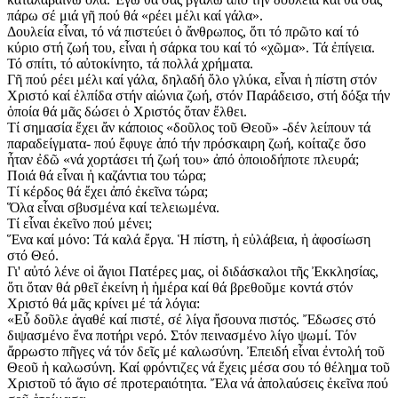
πάρω σέ μιά γῆ πού θά «ρέει μέλι καί γάλα».
Δουλεία εἶναι, τό νά πιστεύει ὁ ἄνθρωπος, ὅτι τό πρῶτο καί τό
κύριο στή ζωή του, εἶναι ἡ σάρκα του καί τό «χῶμα». Τά ἐπίγεια.
Τό σπίτι, τό αὐτοκίνητο, τά πολλά χρήματα.
Γῆ πού ρέει μέλι καί γάλα, δηλαδή ὅλο γλύκα, εἶναι ἡ πίστη στόν
Χριστό καί ἐλπίδα στήν αἰώνια ζωή, στόν Παράδεισο, στή δόξα τήν
ὁποία θά μᾶς δώσει ὁ Χριστός ὅταν ἔλθει.
Τί σημασία ἔχει ἄν κάποιος «δοῦλος τοῦ Θεοῦ» -δέν λείπουν τά
παραδείγματα- πού ἔφυγε ἀπό τήν πρόσκαιρη ζωή, κοίταζε ὅσο
ἦταν ἐδῶ «νά χορτάσει τή ζωή του» ἀπό ὁποιοδήποτε πλευρά;
Ποιά θά εἶναι ἡ καζάντια του τώρα;
Τί κέρδος θά ἔχει ἀπό ἐκεῖνα τώρα;
Ὅλα εἶναι σβυσμένα καί τελειωμένα.
Τί εἶναι ἐκεῖνο πού μένει;
Ἕνα καί μόνο: Τά καλά ἔργα. Ἡ πίστη, ἡ εὐλάβεια, ἡ ἀφοσίωση
στό Θεό.
Γι' αὐτό λένε οἱ ἅγιοι Πατέρες μας, οἱ διδάσκαλοι τῆς Ἐκκλησίας,
ὅτι ὅταν θά ρθεῖ ἐκείνη ἡ ἡμέρα καί θά βρεθοῦμε κοντά στόν
Χριστό θά μᾶς κρίνει μέ τά λόγια:
«Εὖ δοῦλε ἀγαθέ καί πιστέ, σέ λίγα ἤσουνα πιστός. Ἔδωσες στό
διψασμένο ἕνα ποτήρι νερό. Στόν πεινασμένο λίγο ψωμί. Τόν
ἄρρωστο πῆγες νά τόν δεῖς μέ καλωσύνη. Ἐπειδή εἶναι ἐντολή τοῦ
Θεοῦ ἡ καλωσύνη. Καί φρόντιζες νά ἔχεις μέσα σου τό θέλημα τοῦ
Χριστοῦ τό ἅγιο σέ προτεραιότητα. Ἔλα νά ἀπολαύσεις ἐκεῖνα πού