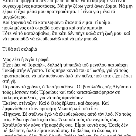
Αὐτά τά πράγματα δέν ἐπιτρέπεται ποτέ νά τά ἀφήνομε νά εἶναι
συγκεχυμένες καταστάσεις. Νά μήν ξέρω γιατί ἀγωνίζομαι. Νά μήν
ξέρω τί ἔχω μέσα μου προτεραιότητα. Τί εἶναι γιά μένα τό
μεγαλύτερο.
Καί ξαφνικά νά τό καταλαβαίνω ὅταν πιά εἶμαι -τί κρίμα-
πουλημένος στό στραβό φρόνημα καί στήν ἁμαρτία.
Τότε νά τό καταλαβαίνω, ὅτι κάτι δέν πῆγε καλά στή ζωή μου· καί
νά προσπαθῶ νά ἐλευθερωθῶ καί νά μήν μπορῶ.
Τί θά πεῖ σκλαβιά
Μᾶς λέει ἡ Ἁγία Γραφή:
Εἶχε πάει «ὁ Ἰσραήλ», δηλαδή τά παιδιά τοῦ μεγάλου πατριάρχη
Ἰακώβ στήν Αἴγυπτο. Τούς πῆρε κοντά του ὁ Ἰωσήφ, γιά νά τούς
προστατεύσει, νά μήν πεθάνουν ἀπό τήν πεῖνα, πού τότε εἶχε πέσει
στή γῆ.
Πέρασαν τά χρόνια, ὁ Ἰωσήφ πέθανε. Οἱ βασιλιάδες τῆς Αἰγύπτου
τούς μίσησαν τούς Ἑβραίους καί τούς καταταλαιπώρησαν σέ
σκληρές δουλειές, γιά νά τούς ἀφανίσουν.
Ἐκεῖνοι στέναζαν. Καί ὁ Θεός ἔβλεπε, καί ἄκουγε. Καί
ἐμφανίσθηκε στόν προφήτη Μωυσῆ καί τοῦ εἶπε:
-Πήγαινε. Σέ στέλνω ἐγώ νά ἐλευθερώσεις αὐτό τόν λαό. Νά τούς
πεῖς: Εἶδα τήν δυστυχία σας. Ἄκουσα τούς στεναγμούς σας.
Κατάλαβα τόν πόνο τῆς καρδιᾶς σας. Εἶμαι κοντά σας. Ἐσεῖς δέν
μέ βλέπετε, ἀλλά εἶμαι κοντά σας. Τά βλέπω, τά ἀκούω, τά
καταλαβαίνω ὅλα. Ἐγώ θά σᾶς βγάλω ἀπό τήν δουλεία καί θά σᾶς