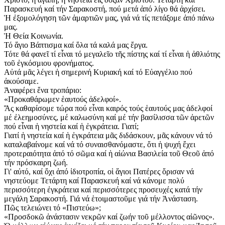
Παρασκευή καί τήν Σαρακοστή, πού μετά ἀπό λίγο θά ἀρχίσει.
Ἡ ἐξομολόγηση τῶν ἁμαρτιῶν μας, γιά νά τίς πετάξομε ἀπό πάνω
μας.
Ἡ Θεία Κοινωνία.
Τό ἅγιο Βάπτισμα καί ὅλα τά καλά μας ἔργα.
Τότε θά φανεῖ τί εἶναι τό μεγαλεῖο τῆς πίστης καί τί εἶναι ἡ ἀθλιότης
τοῦ ἐγκόσμιου φρονήματος.
Αὐτά μᾶς λέγει ἡ σημερινή Κυριακή καί τό Εὐαγγέλιο πού
ἀκούσαμε.
Ἀναφέρει ἕνα τροπάριο:
«Προκαθάρωμεν ἑαυτούς ἀδελφοί».
Ἄς καθαρίσομε τώρα πού εἶναι καιρός τούς ἑαυτούς μας ἀδελφοί
μέ ἐλεημοσύνες, μέ καλωσύνη καί μέ τήν βασίλισσα τῶν ἀρετῶν
πού εἶναι ἡ νηστεία καί ἡ ἐγκράτεια. Γιατί;
Γιατί ἡ νηστεία καί ἡ ἐγκράτεια μᾶς διδάσκουν, μᾶς κάνουν νά τό
καταλαβαίνομε καί νά τό συναισθανόμαστε, ὅτι ἡ ψυχή ἔχει
προτεραιότητα ἀπό τό σῶμα καί ἡ αἰώνια Βασιλεία τοῦ Θεοῦ ἀπό
τήν πρόσκαιρη ζωή.
Γι' αὐτό, καί ὄχι ἀπό ἰδιοτροπία, οἱ ἅγιοι Πατέρες ὅρισαν νά
νηστεύομε Τετάρτη καί Παρασκευή καί νά κάνομε πολύ
περισσότερη ἐγκράτεια καί περισσότερες προσευχές κατά τήν
μεγάλη Σαρακοστή. Γιά νά ἑτοιμαστοῦμε γιά τήν Ἀνάσταση.
Πῶς τελειώνει τό «Πιστεύω»;
«Προσδοκῶ ἀνάστασιν νεκρῶν καί ζωήν τοῦ μέλλοντος αἰῶνος».