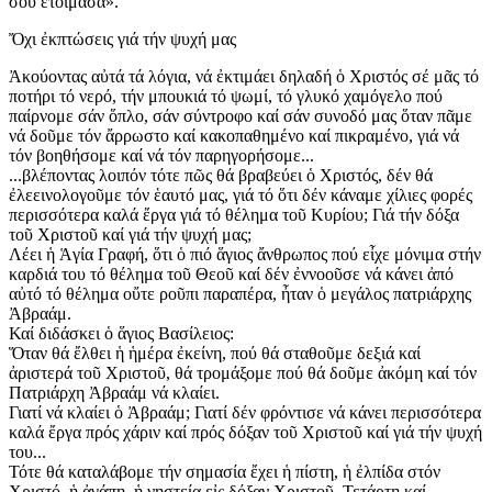
σοῦ ἑτοίμασα».
Ὄχι ἐκπτώσεις γιά τήν ψυχή μας
Ἀκούοντας αὐτά τά λόγια, νά ἐκτιμάει δηλαδή ὁ Χριστός σέ μᾶς τό
ποτήρι τό νερό, τήν μπουκιά τό ψωμί, τό γλυκό χαμόγελο πού
παίρνομε σάν ὅπλο, σάν σύντροφο καί σάν συνοδό μας ὅταν πᾶμε
νά δοῦμε τόν ἄρρωστο καί κακοπαθημένο καί πικραμένο, γιά νά
τόν βοηθήσομε καί νά τόν παρηγορήσομε...
...βλέποντας λοιπόν τότε πῶς θά βραβεύει ὁ Χριστός, δέν θά
ἐλεεινολογοῦμε τόν ἑαυτό μας, γιά τό ὅτι δέν κάναμε χίλιες φορές
περισσότερα καλά ἔργα γιά τό θέλημα τοῦ Κυρίου; Γιά τήν δόξα
τοῦ Χριστοῦ καί γιά τήν ψυχή μας;
Λέει ἡ Ἁγία Γραφή, ὅτι ὁ πιό ἅγιος ἄνθρωπος πού εἶχε μόνιμα στήν
καρδιά του τό θέλημα τοῦ Θεοῦ καί δέν ἐννοοῦσε νά κάνει ἀπό
αὐτό τό θέλημα οὔτε ροῦπι παραπέρα, ἦταν ὁ μεγάλος πατριάρχης
Ἀβραάμ.
Καί διδάσκει ὁ ἅγιος Βασίλειος:
Ὅταν θά ἔλθει ἡ ἡμέρα ἐκείνη, πού θά σταθοῦμε δεξιά καί
ἀριστερά τοῦ Χριστοῦ, θά τρομάξομε πού θά δοῦμε ἀκόμη καί τόν
Πατριάρχη Ἀβραάμ νά κλαίει.
Γιατί νά κλαίει ὁ Ἀβραάμ; Γιατί δέν φρόντισε νά κάνει περισσότερα
καλά ἔργα πρός χάριν καί πρός δόξαν τοῦ Χριστοῦ καί γιά τήν ψυχή
του...
Τότε θά καταλάβομε τήν σημασία ἔχει ἡ πίστη, ἡ ἐλπίδα στόν
Χριστό, ἡ ἀγάπη, ἡ νηστεία εἰς δόξαν Χριστοῦ. Τετάρτη καί