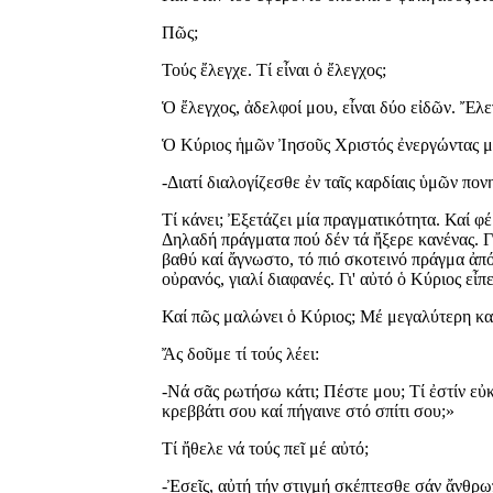
Πῶς;
Τούς ἔλεγχε. Τί εἶναι ὁ ἔλεγχος;
Ὁ ἔλεγχος, ἀδελφοί μου, εἶναι δύο εἰδῶν. Ἔλε
Ὁ Κύριος ἡμῶν Ἰησοῦς Χριστός ἐνεργώντας μέ τ
-Διατί διαλογίζεσθε ἐν ταῖς καρδίαις ὑμῶν πον
Τί κάνει; Ἐξετάζει μία πραγματικότητα. Καί φ
Δηλαδή πράγματα πού δέν τά ἤξερε κανένας. Γι
βαθύ καί ἄγνωστο, τό πιό σκοτεινό πράγμα ἀπό 
οὐρανός, γιαλί διαφανές. Γι' αὐτό ὁ Κύριος εἶ
Καί πῶς μαλώνει ὁ Κύριος; Μέ μεγαλύτερη κ
Ἄς δοῦμε τί τούς λέει:
-Νά σᾶς ρωτήσω κάτι; Πέστε μου; Τί ἐστίν εὐκ
κρεββάτι σου καί πήγαινε στό σπίτι σου;»
Τί ἤθελε νά τούς πεῖ μέ αὐτό;
-Ἐσεῖς, αὐτή τήν στιγμή σκέπτεσθε σάν ἄνθρω