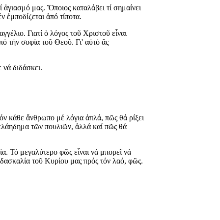
ί ἁγιασμό μας. Ὅποιος καταλάβει τί σημαίνει
ν ἐμποδίζεται ἀπό τίποτα.
γγέλιο. Γιατί ὁ λόγος τοῦ Χριστοῦ εἶναι
πό τήν σοφία τοῦ Θεοῦ. Γι' αὐτό ἄς
 νά διδάσκει.
όν κάθε ἄνθρωπο μέ λόγια ἁπλά, πῶς θά ρίξει
κελάηδημα τῶν πουλιῶν, ἀλλά καί πῶς θά
ία. Τό μεγαλύτερο φῶς εἶναι νά μπορεῖ νά
διδασκαλία τοῦ Κυρίου μας πρός τόν λαό, φῶς.