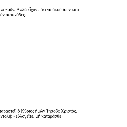
εληθοῦν. Ἀλλά εἶχαν πάει νά ἀκούσουν κάτι
σάν σατανάδες.
καταραστεῖ· ὁ Κύριος ἡμῶν Ἰησοῦς Χριστός,
ντολή: «εὐλογεῖτε, μή καταρᾶσθε»