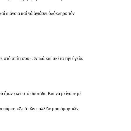
καί διάνοια καί νά ἁγιάσει ὁλόκληρο τόν
ε στό σπίτι σου». Ἁπλά καί σκέτα τήν ὑγεία.
ού ἦταν ἐκεῖ στό σκοτάδι. Καί νά μείνουν μέ
 τροπάριο: «Ἀπό τῶν πολλῶν μου ἁμαρτιῶν,