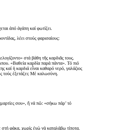
εται ἀπό ἀγάπη καί φωτίζει.
οντίδας, λέει στούς φαρισαίους:
ιελογίζοντο» στά βάθη τῆς καρδιᾶς τους.
ρώπου. «Βαθεία καρδία παρά πάντα». Τό πιό
ης καί ἡ καρδιά εἶναι καθαρό νερό, γαλάζιος
Πῶς τούς ἐξετάζει; Μέ καλωσύνη.
ἁμαρτίες σου», ἤ νά πῶ: «σήκω πάρ’ τό
ε στή φάκα, χωρίς ἐγώ νά καταλάβω τίποτα.