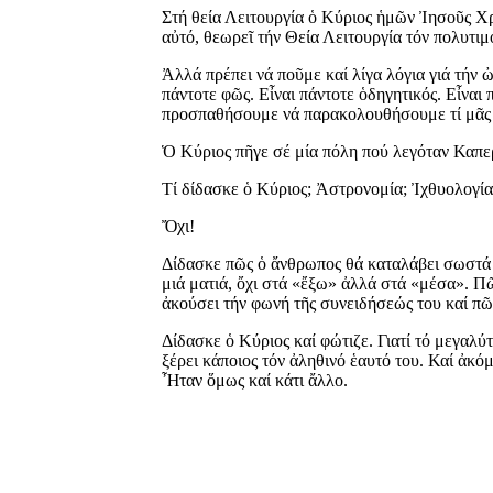
Στή θεία Λειτουργία ὁ Κύριος ἡμῶν Ἰησοῦς Χρι
αὐτό, θεωρεῖ τήν Θεία Λειτουργία τόν πολυτιμ
Ἀλλά πρέπει νά ποῦμε καί λίγα λόγια γιά τήν ὠ
πάντοτε φῶς. Εἶναι πάντοτε ὁδηγητικός. Εἶναι
προσπαθήσουμε νά παρακολουθήσουμε τί μᾶς ε
Ὁ Κύριος πῆγε σέ μία πόλη πού λεγόταν Καπερ
Τί δίδασκε ὁ Κύριος; Ἀστρονομία; Ἰχθυολογία
Ὄχι!
Δίδασκε πῶς ὁ ἄνθρωπος θά καταλάβει σωστά τ
μιά ματιά, ὄχι στά «ἔξω» ἀλλά στά «μέσα». Π
ἀκούσει τήν φωνή τῆς συνειδήσεώς του καί πῶς
Δίδασκε ὁ Κύριος καί φώτιζε. Γιατί τό μεγαλύ
ξέρει κάποιος τόν ἀληθινό ἑαυτό του. Καί ἀκό
Ἦταν ὅμως καί κάτι ἄλλο.