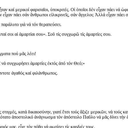
ν καί μερικοί φαρισαῖοι, ὑποκριτές. Οἱ ὁποῖοι δέν εἶχαν πάει νά ὠφ
 εἶχαν πάει σάν ἄνθρωποι εἰλικρινεῖς, σάν ἄγγελοι; Ἀλλά εἶχαν πάει 
 παράλυτο γιά νά τόν θεραπεύσει.
αί σοι αἱ ἁμαρτίαι σου». Σοῦ τίς συγχωρῶ τίς ἁμαρτίες σου.
γματα πού μᾶς λέει!
 νά συγχωρήσει ἁμαρτίες ἐκτός ἀπό τόν Θεό;»
ντοτε ἀγαθός καί φιλάνθρωπος.
 στιγμές, κατά δικαιοσύνην, γιατί ἔτσι τούς ἄξιζε μερικῶν, νά τούς 
τατο ἀποστολικό ἀνάγνωσμα τόν ἀπόστολο Παῦλο νά μᾶς δίνει τήν ἐ
ός μας, εἶχε τόν πόθο νά φωτίσει τίς καρδιές τους.