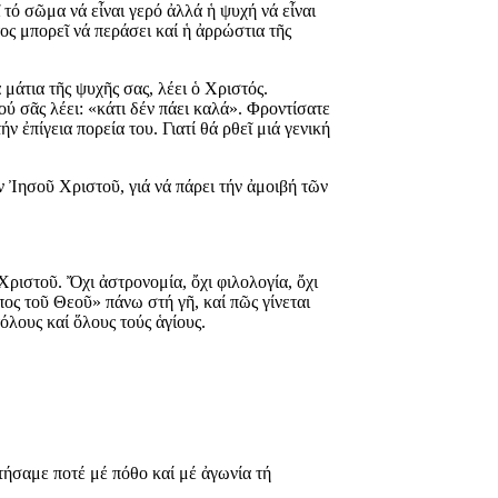
 τό σῶμα νά εἶναι γερό ἀλλά ἡ ψυχή νά εἶναι
ς μπορεῖ νά περάσει καί ἡ ἀρρώστια τῆς
μάτια τῆς ψυχῆς σας, λέει ὁ Χριστός.
 σᾶς λέει: «κάτι δέν πάει καλά». Φροντίσατε
ν ἐπίγεια πορεία του. Γιατί θά ρθεῖ μιά γενική
ν Ἰησοῦ Χριστοῦ, γιά νά πάρει τήν ἀμοιβή τῶν
Χριστοῦ. Ὄχι ἀστρονομία, ὄχι φιλολογία, ὄχι
ος τοῦ Θεοῦ» πάνω στή γῆ, καί πῶς γίνεται
όλους καί ὅλους τούς ἁγίους.
τήσαμε ποτέ μέ πόθο καί μέ ἀγωνία τή