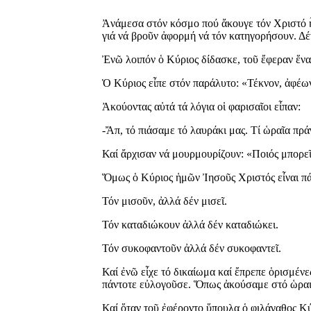
Ἀνάμεσα στόν κόσμο πού ἄκουγε τόν Χριστό ἦτα
γιά νά βροῦν ἀφορμή νά τόν κατηγορήσουν. Δέν
Ἐνῶ λοιπόν ὁ Κύριος δίδασκε, τοῦ ἔφεραν ἕνα
Ὁ Κύριος εἶπε στόν παράλυτο: «Τέκνον, ἀφέωντ
Ἀκούοντας αὐτά τά λόγια οἱ φαρισαῖοι εἶπαν:
-Ἄπ, τό πιάσαμε τό λαυράκι μας. Τί ὡραῖα πρά
Καί ἄρχισαν νά μουρμουρίζουν: «Ποιός μπορεῖ
Ὅμως ὁ Κύριος ἡμῶν Ἰησοῦς Χριστός εἶναι πά
Τόν μισοῦν, ἀλλά δέν μισεῖ.
Τόν καταδιώκουν ἀλλά δέν καταδιώκει.
Τόν συκοφαντοῦν ἀλλά δέν συκοφαντεῖ.
Καί ἐνῶ εἶχε τό δικαίωμα καί ἔπρεπε ὁρισμένες
πάντοτε εὐλογοῦσε. Ὅπως ἀκούσαμε στό ὡραιό
Καί ὅταν τοῦ ἐφέροντο ὕπουλα ὁ φιλάγαθος Κύρι