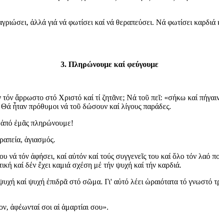
ἐξαγριώσει, ἀλλά γιά νά φωτίσει καί νά θεραπεύσει. Νά φωτίσει καρδιά 
3. Πληρώνουμε καί φεύγουμε
τόν ἄρρωστο στό Χριστό καί τί ζητᾶνε; Νά τοῦ πεῖ: «σήκω καί πήγαιν
! Θά ἦταν πρόθυμοι νά τοῦ δώσουν καί λίγους παράδες.
ι ἀπό ἐμᾶς πληρώνουμε!
ραπεία, ἁγιασμός.
ου νά τόν ἀφήσει, καί αὐτόν καί τούς συγγενεῖς του καί ὅλο τόν λαό π
κή καί δέν ἔχει καμιά σχέση μέ τήν ψυχή καί τήν καρδιά.
ψυχή καί ψυχή ἐπιδρᾶ στό σῶμα. Γι' αὐτό λέει ὡραιότατα τό γνωστό
ον, ἀφέωνταί σοι αἱ ἁμαρτίαι σου».