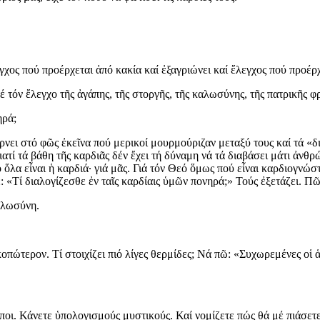
γχος πού προέρχεται ἀπό κακία καί ἐξαγριώνει καί ἔλεγχος πού προέρχ
όν ἔλεγχο τῆς ἀγάπης, τῆς στοργῆς, τῆς καλωσύνης, τῆς πατρικῆς φρ
ηρά;
έρνει στό φῶς ἐκεῖνα πού μερικοί μουρμούριζαν μεταξύ τους καί τά «δ
ατί τά βάθη τῆς καρδιᾶς δέν ἔχει τή δύναμη νά τά διαβάσει μάτι ἀνθ
ὅλα εἶναι ἡ καρδιά· γιά μᾶς. Γιά τόν Θεό ὅμως πού εἶναι καρδιογνώστ
πε: «Τί διαλογίζεσθε ἐν ταῖς καρδίαις ὑμῶν πονηρά;» Τούς ἐξετάζει. 
αλωσύνη.
οπώτερον. Τί στοιχίζει πιό λίγες θερμίδες; Νά πῶ: «Συχωρεμένες οἱ 
ποι. Κάνετε ὑπολογισμούς μυστικούς. Καί νομίζετε πώς θά μέ πιάσετ