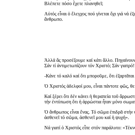
Βλέπετε πόσο ἔχετε πλανηθεῖ;
Αὐτός εἶναι ὁ ἔλεγχος πού γίνεται ὄχι γιά νά 
ἄνθρωπο.
Ἀλλά ἄς προσέξουμε καί κάτι ἄλλο. Πηγαίνουν 
Σάν τί ἀντιμετωπίζουν τόν Χριστό; Σάν γιατρό
-Κάνε τό καλό καί ὅτι μποροῦμε, ὅτι ἐξαρτᾶτα
Ὁ Χριστός ἀδελφοί μου, εἶναι πάντοτε φῶς, θε
Καί ξέρει ὅτι δέν κάνει ἡ θεραπεία τοῦ ἄρρωστ
τήν ἐντύπωση ὅτι ἡ ἀρρώστια ἦταν μόνο σωματι
Ὁ ἄνθρωπος εἶναι ἕνας. Τό σῶμα ἐπιδρᾶ στήν 
ἀσθενεῖ τό σῶμα, ἀσθενεῖ μου καί ἡ ψυχή».
Νά γιατί ὁ Χριστός εἶπε στόν παράλυτο: «Τέκν