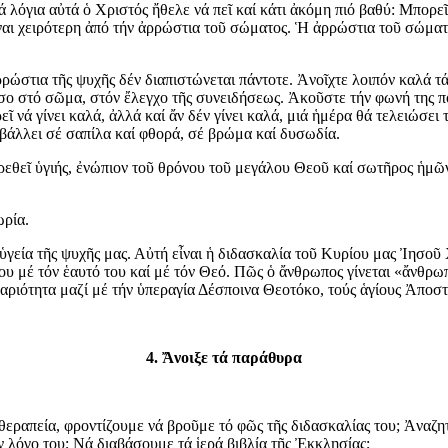
ά λόγια αὐτά ὁ Χριστός ἤθελε νά πεῖ καί κάτι ἀκόμη πιό βαθύ: Μπορεῖ
ναι χειρότερη ἀπό τήν ἀρρώστια τοῦ σώματος. Ἡ ἀρρώστια τοῦ σώματο
στια τῆς ψυχῆς δέν διαπιστώνεται πάντοτε. Ἀνοῖχτε λοιπόν καλά τά 
ο στό σῶμα, στόν ἔλεγχο τῆς συνειδήσεως. Ἀκοῦστε τήν φωνή της πού
 νά γίνει καλά, ἀλλά καί ἄν δέν γίνει καλά, μιά ἡμέρα θά τελειώσει τή
αβάλλει σέ σαπίλα καί φθορά, σέ βρώμα καί δυσωδία.
βρεθεῖ ὑγιής, ἐνώπιον τοῦ θρόνου τοῦ μεγάλου Θεοῦ καί σωτῆρος ἡμῶ
ωρία.
 ὑγεία τῆς ψυχῆς μας. Αὐτή εἶναι ἡ διδασκαλία τοῦ Κυρίου μας Ἰησοῦ 
υ μέ τόν ἑαυτό του καί μέ τόν Θεό. Πῶς ὁ ἄνθρωπος γίνεται «ἄνθρωπ
αριότητα μαζί μέ τήν ὑπεραγία Δέσποινα Θεοτόκο, τούς ἁγίους Ἀποστ
4. Ἄνοιξε τά παράθυρα
 θεραπεία, φροντίζουμε νά βροῦμε τό φῶς τῆς διδασκαλίας του; Ἀναζη
 λόγο του; Νά διαβάσουμε τά ἱερά βιβλία τῆς Ἐκκλησίας;