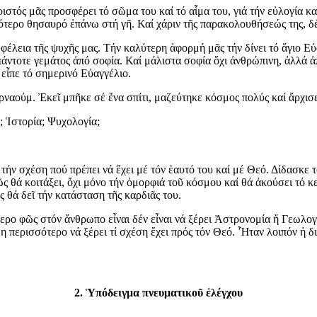
στός μᾶς προσφέρει τό σῶμα του καί τό αἷμα του, γιά τήν εὐλογία κα
ότερο θησαυρό ἐπάνω στή γῆ. Καί χάριν τῆς παρακολουθήσεώς της, δέ
φέλεια τῆς ψυχῆς μας. Τήν καλύτερη ἀφορμή μᾶς τήν δίνει τό ἅγιο Εὐα
 πάντοτε γεμάτος ἀπό σοφία. Καί μάλιστα σοφία ὄχι ἀνθρώπινη, ἀλλά ἀ
ἶπε τό σημερινό Εὐαγγέλιο.
ναούμ. Ἐκεῖ μπῆκε σέ ἕνα σπίτι, μαζεύτηκε κόσμος πολύς καί ἄρχισε
; Ἱστορία; Ψυχολογία;
ήν σχέση πού πρέπει νά ἔχει μέ τόν ἑαυτό του καί μέ Θεό. Δίδασκε τ
ῶς θά κοιτάξει, ὄχι μόνο τήν ὀμορφιά τοῦ κόσμου καί θά ἀκούσει τό 
 θά δεῖ τήν κατάσταση τῆς καρδιᾶς του.
τερο φῶς στόν ἄνθρωπο εἶναι δέν εἶναι νά ξέρει Ἀστρονομία ἤ Γεωλογ
μη περισσότερο νά ξέρει τί σχέση ἔχει πρός τόν Θεό. Ἦταν λοιπόν ἡ 
2. Ὑπόδειγμα πνευματικοῦ ἐλέγχου