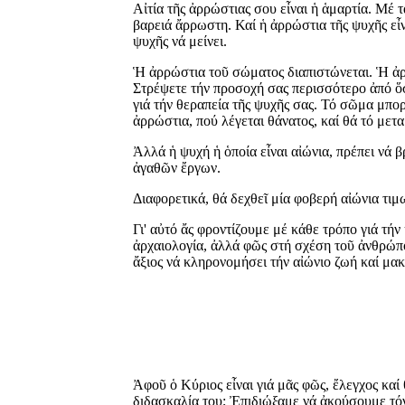
Αἰτία τῆς ἀρρώστιας σου εἶναι ἡ ἁμαρτία. Μέ τ
βαρειά ἄρρωστη. Καί ἡ ἀρρώστια τῆς ψυχῆς εἶ
ψυχῆς νά μείνει.
Ἡ ἀρρώστια τοῦ σώματος διαπιστώνεται. Ἡ ἀρρώ
Στρέψετε τήν προσοχή σας περισσότερο ἀπό ὅσ
γιά τήν θεραπεία τῆς ψυχῆς σας. Τό σῶμα μπορεῖ
ἀρρώστια, πού λέγεται θάνατος, καί θά τό μετ
Ἀλλά ἡ ψυχή ἡ ὁποία εἶναι αἰώνια, πρέπει νά 
ἀγαθῶν ἔργων.
Διαφορετικά, θά δεχθεῖ μία φοβερή αἰώνια τιμ
Γι' αὐτό ἄς φροντίζουμε μέ κάθε τρόπο γιά τήν
ἀρχαιολογία, ἀλλά φῶς στή σχέση τοῦ ἀνθρώπο
ἄξιος νά κληρονομήσει τήν αἰώνιο ζωή καί μακ
Ἀφοῦ ὁ Κύριος εἶναι γιά μᾶς φῶς, ἔλεγχος καί
διδασκαλία του; Ἐπιδιώξαμε νά ἀκούσουμε τόν