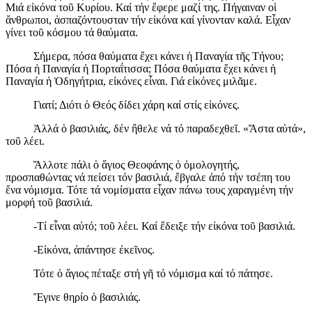
Μιά εἰκόνα τοῦ Κυρίου. Καί τήν ἔφερε μαζί της. Πήγαιναν οἱ
ἄνθρωποι, ἀσπαζόντουσταν τήν εἰκόνα καί γίνονταν καλά. Εἶχαν
γίνει τοῦ κόσμου τά θαύματα.
Σήμερα, πόσα θαύματα ἔχει κάνει ἡ Παναγία τῆς Τήνου;
Πόσα ἡ Παναγία ἡ Πορταΐτισσα; Πόσα θαύματα ἔχει κάνει ἡ
Παναγία ἡ Ὁδηγήτρια, εἰκόνες εἶναι. Γιά εἰκόνες μιλᾶμε.
Γιατί; Διότι ὁ Θεός δίδει χάρη καί στίς εἰκόνες.
Ἀλλά ὁ βασιλιάς, δέν ἤθελε νά τό παραδεχθεῖ. «Ἄστα αὐτά»,
τοῦ λέει.
Ἄλλοτε πάλι ὁ ἅγιος Θεοφάνης ὁ ὁμολογητής,
προσπαθώντας νά πείσει τόν βασιλιά, ἔβγαλε ἀπό τήν τσέπη του
ἕνα νόμισμα. Τότε τά νομίσματα εἶχαν πάνω τους χαραγμένη τήν
μορφή τοῦ βασιλιά.
-Τί εἶναι αὐτό; τοῦ λέει. Καί ἔδειξε τήν εἰκόνα τοῦ βασιλιά.
-Εἰκόνα, ἀπάντησε ἐκεῖνος.
Τότε ὁ ἅγιος πέταξε στή γῆ τό νόμισμα καί τό πάτησε.
Ἔγινε θηρίο ὁ βασιλιάς.