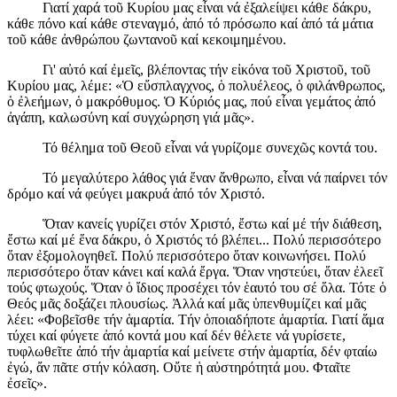
Γιατί χαρά τοῦ Κυρίου μας εἶναι νά ἐξαλείψει κάθε δάκρυ,
κάθε πόνο καί κάθε στεναγμό, ἀπό τό πρόσωπο καί ἀπό τά μάτια
τοῦ κάθε ἀνθρώπου ζωντανοῦ καί κεκοιμημένου.
Γι' αὐτό καί ἐμεῖς, βλέποντας τήν εἰκόνα τοῦ Χριστοῦ, τοῦ
Κυρίου μας, λέμε: «Ὁ εὔσπλαγχνος, ὁ πολυέλεος, ὁ φιλάνθρωπος,
ὁ ἐλεήμων, ὁ μακρόθυμος. Ὁ Κύριός μας, πού εἶναι γεμάτος ἀπό
ἀγάπη, καλωσύνη καί συγχώρηση γιά μᾶς».
Τό θέλημα τοῦ Θεοῦ εἶναι νά γυρίζομε συνεχῶς κοντά του.
Τό μεγαλύτερο λάθος γιά ἕναν ἄνθρωπο, εἶναι νά παίρνει τόν
δρόμο καί νά φεύγει μακρυά ἀπό τόν Χριστό.
Ὅταν κανείς γυρίζει στόν Χριστό, ἔστω καί μέ τήν διάθεση,
ἔστω καί μέ ἕνα δάκρυ, ὁ Χριστός τό βλέπει... Πολύ περισσότερο
ὅταν ἐξομολογηθεῖ. Πολύ περισσότερο ὅταν κοινωνήσει. Πολύ
περισσότερο ὅταν κάνει καί καλά ἔργα. Ὅταν νηστεύει, ὅταν ἐλεεῖ
τούς φτωχούς. Ὅταν ὁ ἴδιος προσέχει τόν ἑαυτό του σέ ὅλα. Τότε ὁ
Θεός μᾶς δοξάζει πλουσίως. Ἀλλά καί μᾶς ὑπενθυμίζει καί μᾶς
λέει: «Φοβεῖσθε τήν ἁμαρτία. Τήν ὁποιαδήποτε ἁμαρτία. Γιατί ἅμα
τύχει καί φύγετε ἀπό κοντά μου καί δέν θέλετε νά γυρίσετε,
τυφλωθεῖτε ἀπό τήν ἁμαρτία καί μείνετε στήν ἁμαρτία, δέν φταίω
ἐγώ, ἄν πᾶτε στήν κόλαση. Οὔτε ἡ αὐστηρότητά μου. Φταῖτε
ἐσεῖς».