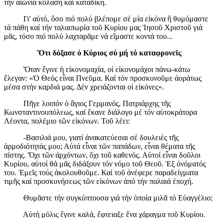
τήν αἰώνια κόλαση καί καταδίκη.
Γι' αὐτό, ὅσο πιό πολύ βλέπομε σέ μία εἰκόνα ἤ θυμόμαστε
τά πάθη καί τήν ταλαιπωρία τοῦ Κυρίου μας Ἰησοῦ Χριστοῦ γιά
μᾶς, τόσο πιό πολύ λαχταρᾶμε νά εἴμαστε κοντά του...
Ὅτι δόξασε ὁ Κύριος σύ μή τό καταφρονεῖς
Ὅταν ἔγινε ἡ εἰκονομαχία, οἱ εἰκονομάχοι πάνω-κάτω
ἔλεγαν: «Ὁ Θεός εἶναι Πνεῦμα. Καί τόν προσκυνοῦμε ἀοράτως
μέσα στήν καρδιά μας. Δέν χρειάζονται οἱ εἰκόνες».
Πῆγε λοιπόν ὁ ἅγιος Γερμανός, Πατριάρχης τῆς
Κωνσταντινουπόλεως, καί ἔκανε διάλογο μέ τόν αὐτοκράτορα
Λέοντα, πολέμιο τῶν εἰκόνων. Τοῦ λέει:
-Βασιλιά μου, γιατί ἀνακατεύεσαι σέ δουλειές τῆς
ἁρμοδιότητάς μου; Αὐτά εἶναι τῶν παπάδων, εἶναι θέματα τῆς
πίστης. Ὄχι τῶν ἀρχόντων, ὄχι τοῦ καθενός. Αὐτοί εἶναι δοῦλοι
Κυρίου, αὐτοί θά μᾶς διδάξουν τόν νόμο τοῦ Θεοῦ. Ἐξ ὀνόματός
του. Ἐμεῖς τούς ἀκολουθοῦμε. Καί τοῦ ἀνέφερε παραδείγματα
τιμῆς καί προσκυνήσεως τῶν εἰκόνων ἀπό τήν παλαιά ἐποχή.
Θυμᾶστε τήν συγκύπτουσα γιά τήν ὁποία μιλᾶ τό Εὐαγγέλιο;
Αὐτή μόλις ἔγινε καλά, ἔφτειαξε ἕνα χάραγμα τοῦ Κυρίου.