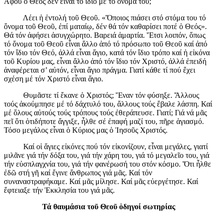
Ἀφοῦ ὁ Θεός δέν εἶναι τό ἴδιο μέ τό ὄνομά του;
Λέει ἡ ἐντολή τοῦ Θεοῦ. «Ὅποιος πιάσει στό στόμα του τό
ὄνομα τοῦ Θεοῦ, ἐπί ματαίῳ, δέν θά τόν καθαρίσει ποτέ ὁ Θεός».
Θά τόν ἀφήσει ἀσυγχώρητο. Βαρειά ἁμαρτία. Ἔτσι λοιπόν, ὅπως
τό ὄνομα τοῦ Θεοῦ εἶναι ἄλλο ἀπό τό πρόσωπο τοῦ Θεοῦ καί ἀπό
τόν ἴδιο τόν Θεό, ἀλλά εἶναι ἅγιο, κατά τόν ἴδιο τρόπο καί ἡ εἰκόνα
τοῦ Κυρίου μας, εἶναι ἄλλο ἀπό τόν ἴδιο τόν Χριστό, ἀλλά ἐπειδή
ἀναφέρεται σ’ αὐτόν, εἶναι ἅγιο πράγμα. Γιατί κάθε τί πού ἔχει
σχέση μέ τόν Χριστό εἶναι ἅγιο.
Θυμᾶστε τί ἔκανε ὁ Χριστός; Ἕναν τόν φύσηξε. Ἄλλους
τούς ἀκούμπησε μέ τό δάχτυλό του, ἄλλους τούς ἔβαλε λάσπη. Καί
μέ ὅλους αὐτούς τούς τρόπους τούς ἐθεράπευσε. Γιατί; Γιά νά μᾶς
πεῖ ὅτι ὁτιδήποτε ἄγγιξε, ἦλθε σέ ἐπαφή μαζί του, πῆρε ἁγιασμό.
Τόσο μεγάλος εἶναι ὁ Κύριος μας ὁ Ἰησοῦς Χριστός.
Καί οἱ ἅγιες εἰκόνες πού τόν εἰκονίζουν, εἶναι μεγάλες, γιατί
μιλᾶνε γιά τήν δόξα του, γιά τήν χάρη του, γιά τό μεγαλεῖο του, γιά
τήν εὐσπλαγχνία του, γιά τήν φανέρωσή του στόν κόσμο. Ὅτι ἦλθε
ἐδῶ στή γῆ καί ἔγινε ἄνθρωπος γιά μᾶς. Καί τόν
συναναστραφήκαμε. Καί μᾶς μίλησε. Καί μᾶς εὐεργέτησε. Καί
ἔφτειαξε τήν Ἐκκλησία του γιά μᾶς.
Τά θαυμάσια τοῦ Θεοῦ ὁδηγοί σωτηρίας