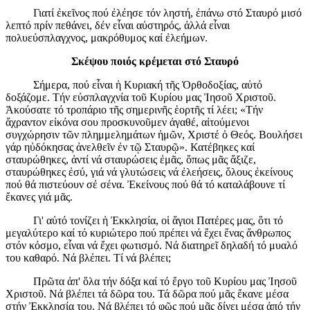
Γιατί ἐκεῖνος πού ἐλέησε τόν ληστή, ἐπάνω στό Σταυρό μισό
λεπτό πρίν πεθάνει, δέν εἶναι αὐστηρός, ἀλλά εἶναι
πολυεύσπλαγχνος, μακρόθυμος καί ἐλεήμων.
Σκέψου ποιός κρέμεται στό Σταυρό
Σήμερα, πού εἶναι ἡ Κυριακή τῆς Ὀρθοδοξίας, αὐτό
δοξάζομε. Τήν εὐσπλαγχνία τοῦ Κυρίου μας Ἰησοῦ Χριστοῦ.
Ἀκούσατε τό τροπάριο τῆς σημερινῆς ἑορτῆς τί λέει; «Τήν
ἄχραντον εἰκόνα σου προσκυνοῦμεν ἀγαθέ, αἰτούμενοι
συγχώρησιν τῶν πλημμελημάτων ἡμῶν, Χριστέ ὁ Θεός. Βουλήσει
γάρ ηὐδόκησας ἀνελθεῖν ἐν τῷ Σταυρῷ». Κατέβηκες καί
σταυρώθηκες, ἀντί νά σταυρώσεις ἐμᾶς, ὅπως μᾶς ἄξιζε,
σταυρώθηκες ἐσύ, γιά νά γλυτώσεις νά ἐλεήσεις, ὅλους ἐκείνους
πού θά πιστεύουν σέ σένα. Ἐκείνους πού θά τό καταλάβουνε τί
ἔκανες γιά μᾶς.
Γι' αὐτό τονίζει ἡ Ἐκκλησία, οἱ ἅγιοι Πατέρες μας, ὅτι τό
μεγαλύτερο καί τό κυριώτερο πού πρέπει νά ἔχει ἕνας ἄνθρωπος
στόν κόσμο, εἶναι νά ἔχει φωτισμό. Νά διατηρεῖ δηλαδή τό μυαλό
του καθαρό. Νά βλέπει. Τί νά βλέπει;
Πρῶτα ἀπ' ὅλα τήν δόξα καί τό ἔργο τοῦ Κυρίου μας Ἰησοῦ
Χριστοῦ. Νά βλέπει τά δῶρα του. Τά δῶρα πού μᾶς ἔκανε μέσα
στήν Ἐκκλησία του. Νά βλέπει τό φῶς πού μᾶς δίνει μέσα ἀπό τήν