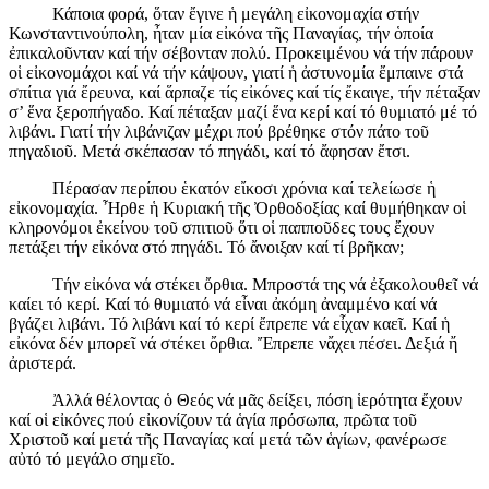
Κάποια φορά, ὅταν ἔγινε ἡ μεγάλη εἰκονομαχία στήν
Κωνσταντινούπολη, ἦταν μία εἰκόνα τῆς Παναγίας, τήν ὁποία
ἐπικαλοῦνταν καί τήν σέβονταν πολύ. Προκειμένου νά τήν πάρουν
οἱ εἰκονομάχοι καί νά τήν κάψουν, γιατί ἡ ἀστυνομία ἔμπαινε στά
σπίτια γιά ἔρευνα, καί ἅρπαζε τίς εἰκόνες καί τίς ἔκαιγε, τήν πέταξαν
σ’ ἕνα ξεροπήγαδο. Καί πέταξαν μαζί ἕνα κερί καί τό θυμιατό μέ τό
λιβάνι. Γιατί τήν λιβάνιζαν μέχρι πού βρέθηκε στόν πάτο τοῦ
πηγαδιοῦ. Μετά σκέπασαν τό πηγάδι, καί τό ἄφησαν ἔτσι.
Πέρασαν περίπου ἑκατόν εἴκοσι χρόνια καί τελείωσε ἡ
εἰκονομαχία. Ἦρθε ἡ Κυριακή τῆς Ὀρθοδοξίας καί θυμήθηκαν οἱ
κληρονόμοι ἐκείνου τοῦ σπιτιοῦ ὅτι οἱ παπποῦδες τους ἔχουν
πετάξει τήν εἰκόνα στό πηγάδι. Τό ἄνοιξαν καί τί βρῆκαν;
Τήν εἰκόνα νά στέκει ὄρθια. Μπροστά της νά ἐξακολουθεῖ νά
καίει τό κερί. Καί τό θυμιατό νά εἶναι ἀκόμη ἀναμμένο καί νά
βγάζει λιβάνι. Τό λιβάνι καί τό κερί ἔπρεπε νά εἶχαν καεῖ. Καί ἡ
εἰκόνα δέν μπορεῖ νά στέκει ὄρθια. Ἔπρεπε νἄχει πέσει. Δεξιά ἤ
ἀριστερά.
Ἀλλά θέλοντας ὁ Θεός νά μᾶς δείξει, πόση ἱερότητα ἔχουν
καί οἱ εἰκόνες πού εἰκονίζουν τά ἁγία πρόσωπα, πρῶτα τοῦ
Χριστοῦ καί μετά τῆς Παναγίας καί μετά τῶν ἁγίων, φανέρωσε
αὐτό τό μεγάλο σημεῖο.