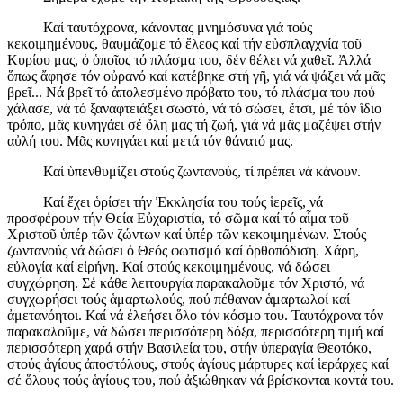
Καί ταυτόχρονα, κάνοντας μνημόσυνα γιά τούς
κεκοιμημένους, θαυμάζομε τό ἔλεος καί τήν εὐσπλαγχνία τοῦ
Κυρίου μας, ὁ ὁποῖος τό πλάσμα του, δέν θέλει νά χαθεῖ. Ἀλλά
ὅπως ἄφησε τόν οὐρανό καί κατέβηκε στή γῆ, γιά νά ψάξει νά μᾶς
βρεῖ... Νά βρεῖ τό ἀπολεσμένο πρόβατο του, τό πλάσμα του πού
χάλασε, νά τό ξαναφτειάξει σωστό, νά τό σώσει, ἔτσι, μέ τόν ἴδιο
τρόπο, μᾶς κυνηγάει σέ ὅλη μας τή ζωή, γιά νά μᾶς μαζέψει στήν
αὐλή του. Μᾶς κυνηγάει καί μετά τόν θάνατό μας.
Καί ὑπενθυμίζει στούς ζωντανούς, τί πρέπει νά κάνουν.
Καί ἔχει ὁρίσει τήν Ἐκκλησία του τούς ἱερεῖς, νά
προσφέρουν τήν Θεία Εὐχαριστία, τό σῶμα καί τό αἷμα τοῦ
Χριστοῦ ὑπέρ τῶν ζώντων καί ὑπέρ τῶν κεκοιμημένων. Στούς
ζωντανούς νά δώσει ὁ Θεός φωτισμό καί ὀρθοπόδιση. Χάρη,
εὐλογία καί εἰρήνη. Καί στούς κεκοιμημένους, νά δώσει
συγχώρηση. Σέ κάθε λειτουργία παρακαλοῦμε τόν Χριστό, νά
συγχωρήσει τούς ἁμαρτωλούς, πού πέθαναν ἁμαρτωλοί καί
ἀμετανόητοι. Καί νά ἐλεήσει ὅλο τόν κόσμο του. Ταυτόχρονα τόν
παρακαλοῦμε, νά δώσει περισσότερη δόξα, περισσότερη τιμή καί
περισσότερη χαρά στήν Βασιλεία του, στήν ὑπεραγία Θεοτόκο,
στούς ἁγίους ἀποστόλους, στούς ἁγίους μάρτυρες καί ἱεράρχες καί
σέ ὅλους τούς ἁγίους του, πού ἀξιώθηκαν νά βρίσκονται κοντά του.