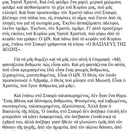
μας Ἰησοῦ Χριστό. Καί ἐνῶ φιλᾶμε ἕνα χαρτί, μερικά χρώματα,
φιλᾶμε καί αἰσθανόμαστε τό χέρι τοῦ Κυρίου μας, πού μᾶς
εὐλογεῖ. Καί ὅταν προσκυνᾶμε τόν Χριστό πάνω στό Σταυρό,
βλέπομε στά πόδια του, τίς σταγόνες τό αἷμα, πού ἔπεσε ἀπό τίς
πληγές του γιά τή σωτηρία μας. Ἐκεῖνο ἀσπαζόμαστε ἀδελφοί,
ἐκεῖνο τιμᾶμε. Ἐκεῖνον, τόν Χριστό, τιμᾶμε. Γι' αὐτό προσέχομε
στίς εἰκόνες τοῦ Κυρίου μας Ἰησοῦ Χριστοῦ, πού γύρω ἀπό τό
κεφάλι του γράφει: Ο ΩΝ. Καί πάνω ἀπό τό κεφάλι τοῦ Κυρίου
μας, ἐπάνω στό Σταυρό γράφονται τά λόγια: «Ο ΒΑΣΙΛΕΥΣ ΤΗΣ
ΔΟΞΗΣ».
Γιά νά μᾶς θυμίζει καί νά μᾶς λέει αὐτή ἡ ἐπιγραφή: «Μή
φαντάζεσαι ἄνθρωπε πώς εἶσαι κάτι. Καί μή φαντάζεσαι ὅτι αὐτός
πού εἶναι κρεμασμένος ἐδῶ εἶναι ἕνας φτωχός ἄνθρωπος,
ξεχασμένος, μισοπεθαμένος. Εἶναι Ο ΩΝ. Ὁ Θεός τόν ὁποῖο
προσκύνουσε ὁ Ἀβραάμ, ὁ Θεός πού μίλησε στό Μωυσῆ. Εἶναι ὁ
Χριστός, πού ἔγινε ἄνθρωπος γιά μᾶς».
Καί ἐπάνω στό Σταυρό ταλαιπωρημένος, δέν ἦταν ἕνα θύμα.
Ἕνας ἄθλιος καί ἀδύναμος ἄνθρωπος. Φτυσμένος, καί λαβωμένος,
σκονισμένος, ταλαιπωρημένος, ἀξιολύπητος. Ἀλλά ἦταν ὁ
Βασιλεύς τῆς δόξης. Ὁ ὁποῖος στό Σταυρό δέν ἀνέβηκε ἐπειδή δέν
μποροῦσε νά κάνει διαφορετικά, τόν ἀνέβασαν ἐτσιθελικά οἱ
ἐχθροί του, ἀλλά ἀνέβηκε γιατί ἤθελε νά γλυτώσει ἐμᾶς ἀπό τόν
θάνατο τῆς ψυχῆς, ἀπό τήν ἁμαρτία, ἀπό τόν αἰώνιο θάνατο, ἀπό