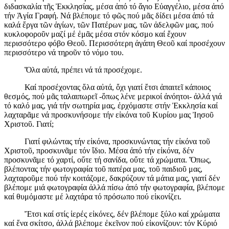
διδασκαλία τῆς Ἐκκλησίας, μέσα ἀπό τό ἅγιο Εὐαγγέλιο, μέσα ἀπό
τήν Ἁγία Γραφή. Νά βλέπομε τό φῶς πού μᾶς δίδει μέσα ἀπό τά
καλά ἔργα τῶν ἁγίων, τῶν Πατέρων μας, τῶν ἀδελφῶν μας, πού
κυκλοφοροῦν μαζί μέ ἐμᾶς μέσα στόν κόσμο καί ἔχουν
περισσότερο φόβο Θεοῦ. Περισσότερη ἀγάπη Θεοῦ καί προσέχουν
περισσότερο νά τηροῦν τό νόμο του.
Ὅλα αὐτά, πρέπει νά τά προσέχομε.
Καί προσέχοντας ὅλα αὐτά, ὄχι γιατί ἔτσι ἀπαιτεῖ κάποιος
θεσμός, πού μᾶς ταλαιπωρεῖ -ὅπως λένε μερικοί ἀνόητοι- ἀλλά γιά
τό καλό μας, γιά τήν σωτηρία μας, ἐρχόμαστε στήν Ἐκκλησία καί
λαχταρᾶμε νά προσκυνήσομε τήν εἰκόνα τοῦ Κυρίου μας Ἰησοῦ
Χριστοῦ. Γιατί;
Γιατί φιλώντας τήν εἰκόνα, προσκυνώντας τήν εἰκόνα τοῦ
Χριστοῦ, προσκυνᾶμε τόν ἴδιο. Μέσα ἀπό τήν εἰκόνα, δέν
προσκυνᾶμε τό χαρτί, οὔτε τή σανίδα, οὔτε τά χρώματα. Ὅπως,
βλέποντας τήν φωτογραφία τοῦ πατέρα μας, τοῦ παιδιοῦ μας,
λαχταροῦμε πού τήν κοιτάζομε, δακρύζουν τά μάτια μας, γιατί δέν
βλέπομε μιά φωτογραφία ἀλλά πίσω ἀπό τήν φωτογραφία, βλέπομε
καί θυμόμαστε μέ λαχτάρα τό πρόσωπο πού εἰκονίζει.
Ἔτσι καί στίς ἱερές εἰκόνες, δέν βλέπομε ξύλο καί χρώματα
καί ἕνα σκίτσο, ἀλλά βλέπομε ἐκεῖνον πού εἰκονίζουν: τόν Κύριό