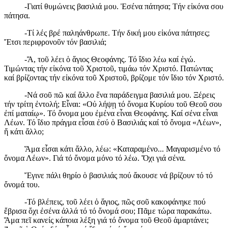
-Γιατί θυμώνεις βασιλιά μου. Ἐσένα πάτησα; Τήν εἰκόνα σου
πάτησα.
-Τί λές βρέ παληάνθρωπε. Τήν δική μου εἰκόνα πάτησες;
Ἔτσι περιφρονοῦν τόν βασιλιά;
-Ἄ, τοῦ λέει ὁ ἅγιος Θεοφάνης. Τό ἴδιο λέω καί ἐγώ.
Τιμώντας τήν εἰκόνα τοῦ Χριστοῦ, τιμάω τόν Χριστό. Πατώντας
καί βρίζοντας τήν εἰκόνα τοῦ Χριστοῦ, βρίζομε τόν ἴδιο τόν Χριστό.
-Νά σοῦ πῶ καί ἄλλο ἕνα παράδειγμα βασιλιά μου. Ξέρεις
τήν τρίτη ἐντολή; Εἶναι: «Οὐ λήψῃ τό ὄνομα Κυρίου τοῦ Θεοῦ σου
ἐπί ματαίῳ». Τό ὄνομα μου ἐμένα εἶναι Θεοφάνης. Καί σένα εἶναι
Λέων. Τό ἴδιο πράγμα εἶσαι ἐσύ ὁ Βασιλιάς καί τό ὄνομα «Λέων»,
ἤ κάτι ἄλλο;
Ἅμα εἶσαι κάτι ἄλλο, λέω: «Καταραμένο... Μαγαρισμένο τό
ὄνομα Λέων». Γιά τό ὄνομα μόνο τό λέω. Ὄχι γιά σένα.
Ἔγινε πάλι θηρίο ὁ βασιλιάς πού ἄκουσε νά βρίζουν τό τό
ὄνομά του.
-Τό βλέπεις, τοῦ λέει ὁ ἅγιος, πῶς σοῦ κακοφάνηκε πού
ἔβρισα ὄχι ἐσένα ἀλλά τό τό ὄνομά σου; Πᾶμε τώρα παρακάτω.
Ἅμα πεῖ κανείς κάποια λέξη γιά τό ὄνομα τοῦ Θεοῦ ἁμαρτάνει;