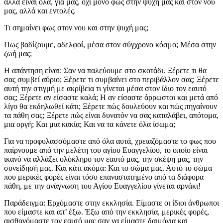
αλλά είναι όλα, για μας, όχι μόνο φως στην ψυχή μας και στον νου
μας, αλλά και εντολές.
Τι σημαίνει φως στον νου και στην ψυχή μας;
Πως βαδίζουμε, αδελφοί, μέσα στον σύγχρονο κόσμο; Μέσα στην
ζωή μας;
Η απάντηση είναι: Σαν να παλεύουμε στο σκοτάδι. Ξέρετε τι θα
σας συμβεί αύριο; Ξέρετε τι συμβαίνει στο περιβάλλον σας; Ξέρετε
αυτή την στιγμή με ακρίβεια τι γίνεται μέσα στον ίδιο τον εαυτό
σας; Ξέρετε αν είσαστε καλά; Η αν είσαστε άρρωστοι και μετά από
λίγο θα εκδηλωθεί κάτι; Ξέρετε πώς δουλεύουν και πώς πηγαίνουν
τα πάθη σας; Ξέρετε πώς είναι δυνατόν να σας καταλάβει, απότομα,
μια οργή; Και μια κακία; Και να τα κάνετε όλα ίσωμα;
Για να προφυλασσόμαστε από όλα αυτά, χρειαζόμαστε το φως που
παίρνουμε από την μελέτη του αγίου Ευαγγελίου, το οποίο είναι
ικανό να αλλάξει ολόκληρο τον εαυτό μας, την σκέψη μας, την
συνείδησή μας. Και κάτι ακόμα: Και το σώμα μας. Αυτό το σώμα
που μερικές φορές είναι τόσο επαναστατημένο από τα διάφορα
πάθη, με την ανάγνωση του Αγίου Ευαγγελίου γίνεται αρνάκι!
Παράδειγμα: Ερχόμαστε στην εκκλησία. Είμαστε οι ίδιοι άνθρωποι
που είμαστε και απ’ έξω. Έξω από την εκκλησία, μερικές φορές,
αισθανόμαστε τον εαυτό μας σαν να είμαστε δαιμόνια και