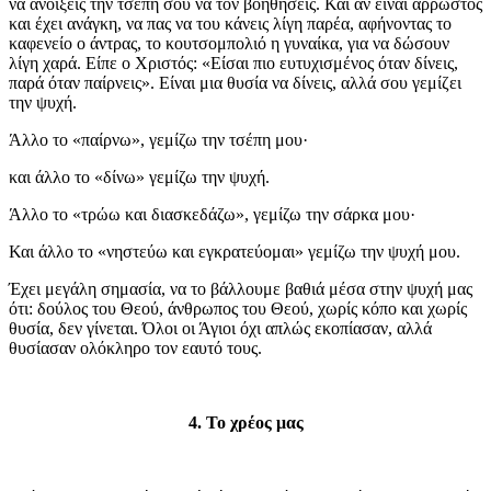
να ανοίξεις την τσέπη σου να τον βοηθήσεις. Και αν είναι άρρωστος
και έχει ανάγκη, να πας να του κάνεις λίγη παρέα, αφήνοντας το
καφενείο ο άντρας, το κουτσομπολιό η γυναίκα, για να δώσουν
λίγη χαρά. Είπε ο Χριστός: «Είσαι πιο ευτυχισμένος όταν δίνεις,
παρά όταν παίρνεις». Είναι μια θυσία να δίνεις, αλλά σου γεμίζει
την ψυχή.
Άλλο το «παίρνω», γεμίζω την τσέπη μου·
και άλλο το «δίνω» γεμίζω την ψυχή.
Άλλο το «τρώω και διασκεδάζω», γεμίζω την σάρκα μου·
Και άλλο το «νηστεύω και εγκρατεύομαι» γεμίζω την ψυχή μου.
Έχει μεγάλη σημασία, να το βάλλουμε βαθιά μέσα στην ψυχή μας
ότι: δούλος του Θεού, άνθρωπος του Θεού, χωρίς κόπο και χωρίς
θυσία, δεν γίνεται. Όλοι οι Άγιοι όχι απλώς εκοπίασαν, αλλά
θυσίασαν ολόκληρο τον εαυτό τους.
4. Το χρέος μας