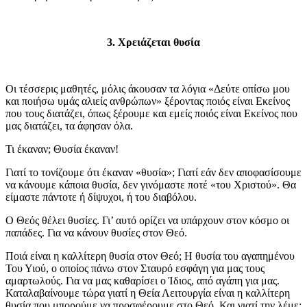
3. Χρειάζεται θυσία
Οι τέσσερις μαθητές, μόλις άκουσαν τα λόγια «Δεύτε οπίσω μου
και ποιήσω υμάς αλιείς ανθρώπων» ξέροντας ποιός είναι Εκείνος
που τους διατάζει, όπως ξέρουμε και εμείς ποιός είναι Εκείνος που
μας διατάζει, τα άφησαν όλα.
Τι έκαναν; Θυσία έκαναν!
Γιατί το τονίζουμε ότι έκαναν «θυσία»; Γιατί εάν δεν αποφασίσουμε
να κάνουμε κάποια θυσία, δεν γινόμαστε ποτέ «του Χριστού». Θα
είμαστε πάντοτε ή δίψυχοι, ή του διαβόλου.
Ο Θεός θέλει θυσίες. Γι’ αυτό ορίζει να υπάρχουν στον κόσμο οι
παπάδες. Για να κάνουν θυσίες στον Θεό.
Ποιά είναι η καλλίτερη θυσία στον Θεό; Η θυσία του αγαπημένου
Του Υιού, ο οποίος πάνω στον Σταυρό εσφάγη για μας τους
αμαρτωλούς. Για να μας καθαρίσει ο Ίδιος, από αγάπη για μας.
Καταλαβαίνουμε τώρα γιατί η Θεία Λειτουργία είναι η καλλίτερη
θυσία που μπορούμε να προσφέρουμε στο Θεό. Και γιατί την λέμε: