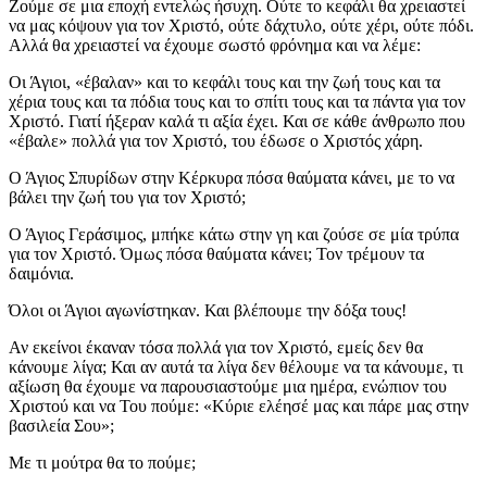
Ζούμε σε μια εποχή εντελώς ήσυχη. Ούτε το κεφάλι θα χρειαστεί
να μας κόψουν για τον Χριστό, ούτε δάχτυλο, ούτε χέρι, ούτε πόδι.
Αλλά θα χρειαστεί να έχουμε σωστό φρόνημα και να λέμε:
Οι Άγιοι, «έβαλαν» και το κεφάλι τους και την ζωή τους και τα
χέρια τους και τα πόδια τους και το σπίτι τους και τα πάντα για τον
Χριστό. Γιατί ήξεραν καλά τι αξία έχει. Και σε κάθε άνθρωπο που
«έβαλε» πολλά για τον Χριστό, του έδωσε ο Χριστός χάρη.
Ο Άγιος Σπυρίδων στην Κέρκυρα πόσα θαύματα κάνει, με το να
βάλει την ζωή του για τον Χριστό;
Ο Άγιος Γεράσιμος, μπήκε κάτω στην γη και ζούσε σε μία τρύπα
για τον Χριστό. Όμως πόσα θαύματα κάνει; Τον τρέμουν τα
δαιμόνια.
Όλοι οι Άγιοι αγωνίστηκαν. Και βλέπουμε την δόξα τους!
Αν εκείνοι έκαναν τόσα πολλά για τον Χριστό, εμείς δεν θα
κάνουμε λίγα; Και αν αυτά τα λίγα δεν θέλουμε να τα κάνουμε, τι
αξίωση θα έχουμε να παρουσιαστούμε μια ημέρα, ενώπιον του
Χριστού και να Του πούμε: «Κύριε ελέησέ μας και πάρε μας στην
βασιλεία Σου»;
Με τι μούτρα θα το πούμε;