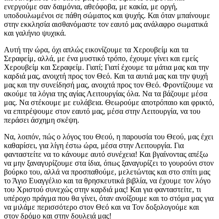
ενεργούμε σαν δαιμόνια, αθεόφοβα, με κακία, με οργή,
υποδουλωμένοι σε πάθη σώματος και ψυχής. Και όταν μπαίνουμε
στην εκκλησία αισθανόμαστε τον εαυτό μας ανάλαφρο σωματικά
και γαλήνιο ψυχικά.
Αυτή την ώρα, όχι απλώς εικονίζουμε τα Χερουβείμ και τα
Σεραφείμ, αλλά, με ένα μυστικό τρόπο, έχουμε γίνει και εμείς
Χερουβείμ και Σεραφείμ. Γιατί; Γιατί έχουμε τα μάτια μας και την
καρδιά μας, ανοιχτή προς τον Θεό. Και τα αυτιά μας και την ψυχή
μας και την συνείδησή μας, ανοιχτά προς τον Θεό. Φροντίζουμε να
ακούμε τα λόγια της αγίας Λειτουργίας όλα. Να τα βάζουμε μέσα
μας. Να στέκουμε με ευλάβεια. Θεωρούμε αποτρόπαιο και φρικτό,
να επιτρέψουμε στον εαυτό μας, μέσα στην Λειτουργία, να του
περάσει άσχημη σκέψη.
Να, λοιπόν, πώς ο λόγος του Θεού, η παρουσία του Θεού, μας έχει
καθαρίσει, για λίγη έστω ώρα, μέσα στην Λειτουργία. Για
φανταστείτε να το κάνουμε αυτό συνέχεια! Και βγαίνοντας απέξω
να μην ξαναγυρίζουμε στα ίδια, όπως ξαναγυρίζει το γουρούνι στον
βούρκο του, αλλά να προσπαθούμε, μελετώντας και στο σπίτι μας
το Άγιο Ευαγγέλιο και τα θρησκευτικά βιβλία, να έχουμε τον λόγο
του Χριστού συνεχώς στην καρδιά μας! Και για φανταστείτε, τι
υπέροχο πράγμα που θα γίνει, όταν ανοίξουμε και το στόμα μας για
να μιλάμε περισσότερο στον Θεό και να Τον δοξολογούμε και
στον δρόμο και στην δουλειά μας!