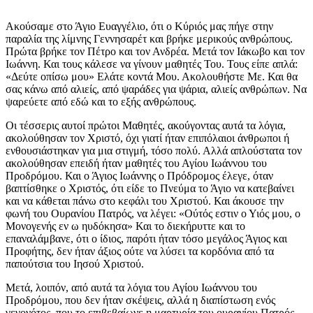
Ακούσαμε στο Άγιο Ευαγγέλιο, ότι ο Κύριός μας πήγε στην
παραλία της λίμνης Γεννησαρέτ και βρήκε μερικούς ανθρώπους.
Πρώτα βρήκε τον Πέτρο και τον Ανδρέα. Μετά τον Ιάκωβο και τον
Ιωάννη. Και τους κάλεσε να γίνουν μαθητές Του. Τους είπε απλά:
«Δεύτε οπίσω μου» Ελάτε κοντά Μου. Ακολουθήστε Με. Και θα
σας κάνω από αλιείς, από ψαράδες για ψάρια, αλιείς ανθρώπων. Να
ψαρεύετε από εδώ και το εξής ανθρώπους.
Οι τέσσερις αυτοί πρώτοι Μαθητές, ακούγοντας αυτά τα λόγια,
ακολούθησαν τον Χριστό, όχι γιατί ήταν επιπόλαιοι άνθρωποι ή
ενθουσιάστηκαν για μια στιγμή, τόσο πολύ. Αλλά απλούστατα τον
ακολούθησαν επειδή ήταν μαθητές του Αγίου Ιωάννου του
Προδρόμου. Και ο Άγιος Ιωάννης ο Πρόδρομος έλεγε, όταν
βαπτίσθηκε ο Χριστός, ότι είδε το Πνεύμα το Άγιο να κατεβαίνει
και να κάθεται πάνω στο κεφάλι του Χριστού. Και άκουσε την
φωνή του Ουρανίου Πατρός, να λέγει: «Ούτός εστιν ο Υιός μου, ο
Μονογενής εν ω ηυδόκησα» Και το διεκήρυττε και το
επαναλάμβανε, ότι ο ίδιος, παρότι ήταν τόσο μεγάλος Άγιος και
Προφήτης, δεν ήταν άξιος ούτε να λύσει τα κορδόνια από τα
παπούτσια του Ιησού Χριστού.
Μετά, λοιπόν, από αυτά τα λόγια του Αγίου Ιωάννου του
Προδρόμου, που δεν ήταν σκέψεις, αλλά η διαπίστωση ενός
γεγονότος, που το επιβεβαίωνε η μαρτυρία του ουρανίου Πατρός,