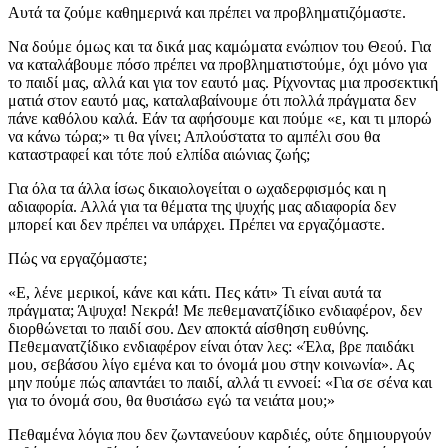
Αυτά τα ζούμε καθημερινά και πρέπει να προβληματιζόμαστε.
Να δούμε όμως και τα δικά μας καμώματα ενώπιον του Θεού. Για
να καταλάβουμε πόσο πρέπει να προβληματιστούμε, όχι μόνο για
το παιδί μας, αλλά και για τον εαυτό μας. Ρίχνοντας μια προσεκτική
ματιά στον εαυτό μας, καταλαβαίνουμε ότι πολλά πράγματα δεν
πάνε καθόλου καλά. Εάν τα αφήσουμε και πούμε «ε, και τι μπορώ
να κάνω τώρα;» τι θα γίνει; Απλούστατα το αμπέλι σου θα
καταστραφεί και τότε πού ελπίδα αιώνιας ζωής;
Για όλα τα άλλα ίσως δικαιολογείται ο ωχαδερφισμός και η
αδιαφορία. Αλλά για τα θέματα της ψυχής μας αδιαφορία δεν
μπορεί και δεν πρέπει να υπάρχει. Πρέπει να εργαζόμαστε.
Πώς να εργαζόμαστε;
«Ε, λένε μερικοί, κάνε και κάτι. Πες κάτι» Τι είναι αυτά τα
πράγματα; Άψυχα! Νεκρά! Με πεθεμανατζίδικο ενδιαφέρον, δεν
διορθώνεται το παιδί σου. Δεν αποκτά αίσθηση ευθύνης.
Πεθεμανατζίδικο ενδιαφέρον είναι όταν λες: «Έλα, βρε παιδάκι
μου, σεβάσου λίγο εμένα και το όνομά μου στην κοινωνία». Ας
μην πούμε πώς απαντάει το παιδί, αλλά τι εννοεί: «Για σε σένα και
για το όνομά σου, θα θυσιάσω εγώ τα νειάτα μου;»
Πεθαμένα λόγια που δεν ζωντανεύουν καρδιές, ούτε δημιουργούν