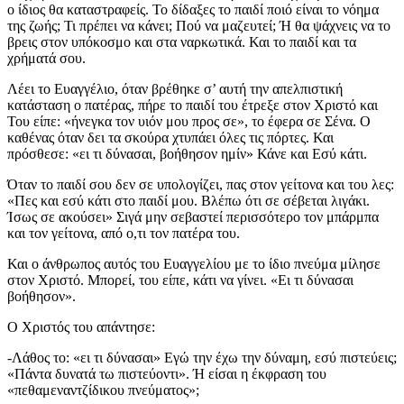
ο ίδιος θα καταστραφείς. Το δίδαξες το παιδί ποιό είναι το νόημα
της ζωής; Τι πρέπει να κάνει; Πού να μαζευτεί; Ή θα ψάχνεις να το
βρεις στον υπόκοσμο και στα ναρκωτικά. Και το παιδί και τα
χρήματά σου.
Λέει το Ευαγγέλιο, όταν βρέθηκε σ’ αυτή την απελπιστική
κατάσταση ο πατέρας, πήρε το παιδί του έτρεξε στον Χριστό και
Του είπε: «ήνεγκα τον υιόν μου προς σε», το έφερα σε Σένα. Ο
καθένας όταν δει τα σκούρα χτυπάει όλες τις πόρτες. Και
πρόσθεσε: «ει τι δύνασαι, βοήθησον ημίν» Κάνε και Εσύ κάτι.
Όταν το παιδί σου δεν σε υπολογίζει, πας στον γείτονα και του λες:
«Πες και εσύ κάτι στο παιδί μου. Βλέπω ότι σε σέβεται λιγάκι.
Ίσως σε ακούσει» Σιγά μην σεβαστεί περισσότερο τον μπάρμπα
και τον γείτονα, από ο,τι τον πατέρα του.
Και ο άνθρωπος αυτός του Ευαγγελίου με το ίδιο πνεύμα μίλησε
στον Χριστό. Μπορεί, του είπε, κάτι να γίνει. «Ει τι δύνασαι
βοήθησον».
Ο Χριστός του απάντησε:
-Λάθος το: «ει τι δύνασαι» Εγώ την έχω την δύναμη, εσύ πιστεύεις;
«Πάντα δυνατά τω πιστεύοντι». Ή είσαι η έκφραση του
«πεθαμεναντζίδικου πνεύματος»;