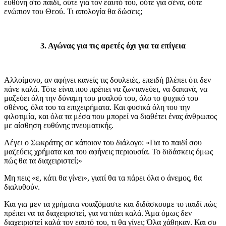
ευθύνη στο παιδί, ούτε για τον εαυτό του, ούτε για σένα, ούτε
ενώπιον του Θεού. Τι απολογία θα δώσεις;
3. Αγώνας για τις αρετές όχι για τα επίγεια
Αλλοίμονο, αν αφήνει κανείς τις δουλειές, επειδή βλέπει ότι δεν
πάνε καλά. Τότε είναι που πρέπει να ζωντανεύει, να δαπανά, να
μαζεύει όλη την δύναμη του μυαλού του, όλο το ψυχικό του
σθένος, όλα του τα επιχειρήματα. Και φυσικά όλη του την
φιλοτιμία, και όλα τα μέσα που μπορεί να διαθέτει ένας άνθρωπος
με αίσθηση ευθύνης πνευματικής.
Λέγει ο Σωκράτης σε κάποιον του διάλογο: «Για το παιδί σου
μαζεύεις χρήματα και του αφήνεις περιουσία. Το διδάσκεις όμως
πώς θα τα διαχειριστεί;»
Μη πεις «ε, κάτι θα γίνει», γιατί θα τα πάρει όλα ο άνεμος, θα
διαλυθούν.
Και για μεν τα χρήματα νοιαζόμαστε και διδάσκουμε το παιδί πώς
πρέπει να τα διαχειριστεί, για να πάει καλά. Άμα όμως δεν
διαχειριστεί καλά τον εαυτό του, τι θα γίνει; Όλα χάθηκαν. Και συ