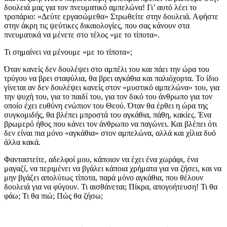
δουλειά μας για τον πνευματικό αμπελώνα! Γι’ αυτό λέει το
τροπάριο: «Δεύτε εργασώμεθα» Στρωθείτε στην δουλειά. Αφήστε
στην άκρη τις ψεύτικες δικαιολογίες, που σας κάνουν στα
πνευματικά να μένετε στο τέλος «με το τίποτα».
Τι σημαίνει να μένουμε «με το τίποτα»;
Όταν κανείς δεν δουλέψει στο αμπέλι του και πάει την ώρα του
τρύγου να βρει σταφύλια, θα βρει αγκάθια και παλιόχορτα. Το ίδιο
γίνεται αν δεν δουλέψει κανείς στον «μυστικό αμπελώνα» του, για
την ψυχή του, για το παιδί του, για τον δικό του άνθρωπο για τον
οποίο έχει ευθύνη ενώπιον του Θεού. Όταν θα έρθει η ώρα της
συγκομιδής, θα βλέπει μπροστά του αγκάθια, πάθη, κακίες. Ένα
βρωμερό ήθος που κάνει τον άνθρωπο να παγώνει. Και βλέπει ότι
δεν είναι πια μόνο «αγκάθια» στον αμπελώνα, αλλά και χίλια δυό
άλλα κακά.
Φανταστείτε, αδελφοί μου, κάποιον να έχει ένα χωράφι, ένα
μαγαζί, να περιμένει να βγάλει κάποια χρήματα για να ζήσει, και να
μην βγάζει απολύτως τίποτα, παρά μόνο αγκάθια, που θέλουν
δουλειά για να φύγουν. Τι αισθάνεται; Πίκρα, απογοήτευση! Τι θα
φάω; Τι θα πιώ; Πώς θα ζήσω;