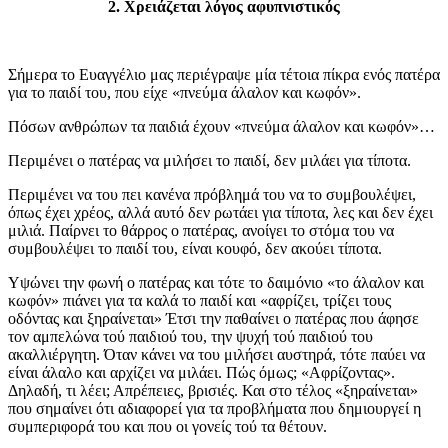
2. Χρειάζεται λόγος αφυπνιστικός
Σήμερα το Ευαγγέλιο μας περιέγραψε μία τέτοια πίκρα ενός πατέρα
για το παιδί του, που είχε «πνεύμα άλαλον και κωφόν».
Πόσων ανθρώπων τα παιδιά έχουν «πνεύμα άλαλον και κωφόν»…
Περιμένει ο πατέρας να μιλήσει το παιδί, δεν μιλάει για τίποτα.
Περιμένει να του πει κανένα πρόβλημά του να το συμβουλέψει,
όπως έχει χρέος, αλλά αυτό δεν ρωτάει για τίποτα, λες και δεν έχει
μιλιά. Παίρνει το θάρρος ο πατέρας, ανοίγει το στόμα του να
συμβουλέψει το παιδί του, είναι κουφό, δεν ακούει τίποτα.
Υψώνει την φωνή ο πατέρας και τότε το δαιμόνιο «το άλαλον και
κωφόν» πιάνει για τα καλά το παιδί και «αφρίζει, τρίζει τους
οδόντας και ξηραίνεται» Έτσι την παθαίνει ο πατέρας που άφησε
τον αμπελώνα τού παιδιού του, την ψυχή τού παιδιού του
ακαλλιέργητη. Όταν κάνει να του μιλήσει αυστηρά, τότε παύει να
είναι άλαλο και αρχίζει να μιλάει. Πώς όμως; «Αφρίζοντας».
Δηλαδή, τι λέει; Απρέπειες, βρισιές. Και στο τέλος «ξηραίνεται»
που σημαίνει ότι αδιαφορεί για τα προβλήματα που δημιουργεί η
συμπεριφορά του και που οι γονείς τού τα θέτουν.