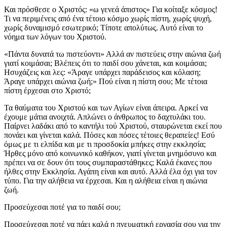
Και πρόσθεσε ο Χριστός: «ω γενεά άπιστος» Για κοίταξε κόσμος!
Τι να περιμένεις από ένα τέτοιο κόσμο χωρίς πίστη, χωρίς ψυχή,
χωρίς δυναμισμό εσωτερικό; Τίποτε απολύτως. Αυτό είναι το
νόημα των λόγων του Χριστού.
«Πάντα δυνατά τω πιστεύοντι» Αλλά αν πιστεύεις στην αιώνια ζωή
γιατί κοιμάσαι; Βλέπεις ότι το παιδί σου χάνεται, και κοιμάσαι;
Ησυχάζεις και λες: «Άραγε υπάρχει παράδεισος και κόλαση;
Άραγε υπάρχει αιώνια ζωή;» Πού είναι η πίστη σου; Με τέτοια
πίστη έρχεσαι στο Χριστό;
Τα θαύματα του Χριστού και των Αγίων είναι άπειρα. Αρκεί να
έχουμε μάτια ανοιχτά. Απλώνει ο άνθρωπος το δαχτυλάκι του.
Παίρνει λαδάκι από το καντήλι τού Χριστού, σταυρώνεται εκεί που
πονάει και γίνεται καλά. Πόσες και πόσες τέτοιες θεραπείες! Εσύ
όμως με τι ελπίδα και με τι προσδοκία μπήκες στην εκκλησία;
Ήρθες μόνο από κοινωνικό καθήκον, γιατί γίνεται μνημόσυνο και
πρέπει να σε δουν ότι τους συμπαραστάθηκες; Καλά έκανες που
ήλθες στην Εκκλησία. Αγάπη είναι και αυτό. Αλλά έλα όχι για τον
τύπο. Για την αλήθεια να έρχεσαι. Και η αλήθεια είναι η αιώνια
ζωή.
Προσεύχεσαι ποτέ για το παιδί σου;
Προσεύχεσαι ποτέ να πάει καλά η πνευματική εργασία σου για την