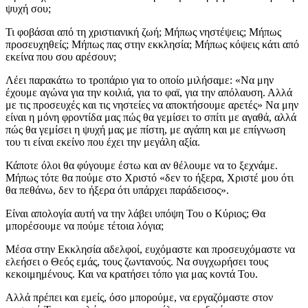
ψυχή σου;
Τι φοβάσαι από τη χριστιανική ζωή; Μήπως νηστέψεις; Μήπως
προσευχηθείς; Μήπως πας στην εκκλησία; Μήπως κόψεις κάτι από
εκείνα που σου αρέσουν;
Λέει παρακάτω το τροπάριο για το οποίο μιλήσαμε: «Να μην
έχουμε αγώνα για την κοιλιά, για το φαϊ, για την απόλαυση. Αλλά
με τις προσευχές και τις νηστείες να αποκτήσουμε αρετές» Να μην
είναι η μόνη φροντίδα μας πώς θα γεμίσει το σπίτι με αγαθά, αλλά
πώς θα γεμίσει η ψυχή μας με πίστη, με αγάπη και με επίγνωση
του τι είναι εκείνο που έχει την μεγάλη αξία.
Κάποτε όλοι θα φύγουμε έστω και αν θέλουμε να το ξεχνάμε.
Μήπως τότε θα πούμε στο Χριστό «δεν το ήξερα, Χριστέ μου ότι
θα πεθάνω, δεν το ήξερα ότι υπάρχει παράδεισος».
Είναι απολογία αυτή να την λάβει υπόψη Του ο Κύριος; Θα
μπορέσουμε να πούμε τέτοια λόγια;
Μέσα στην Εκκλησία αδελφοί, ευχόμαστε και προσευχόμαστε να
ελεήσει ο Θεός εμάς, τους ζωντανούς. Να συγχωρήσει τους
κεκοιμημένους. Και να κρατήσει τόπο για μας κοντά Του.
Αλλά πρέπει και εμείς, όσο μπορούμε, να εργαζόμαστε στον