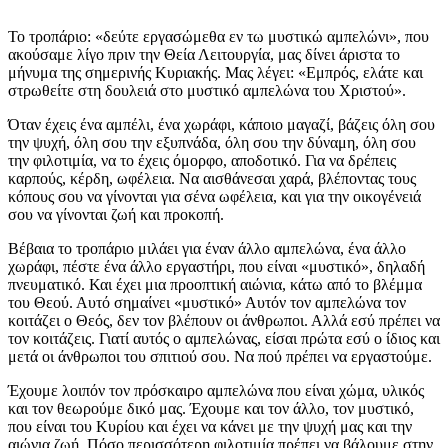
Το τροπάριο: «δεύτε εργασώμεθα εν τω μυστικώ αμπελώνι», που
ακούσαμε λίγο πριν την Θεία Λειτουργία, μας δίνει άριστα το
μήνυμα της σημερινής Κυριακής. Μας λέγει: «Εμπρός, ελάτε και
στρωθείτε στη δουλειά στο μυστικό αμπελώνα του Χριστού».
Όταν έχεις ένα αμπέλι, ένα χωράφι, κάποιο μαγαζί, βάζεις όλη σου
την ψυχή, όλη σου την εξυπνάδα, όλη σου την δύναμη, όλη σου
την φιλοτιμία, να το έχεις όμορφο, αποδοτικό. Για να δρέπεις
καρπούς, κέρδη, ωφέλεια. Να αισθάνεσαι χαρά, βλέποντας τους
κόπους σου να γίνονται για σένα ωφέλεια, και για την οικογένειά
σου να γίνονται ζωή και προκοπή.
Βέβαια το τροπάριο μιλάει για έναν άλλο αμπελώνα, ένα άλλο
χωράφι, πέστε ένα άλλο εργαστήρι, που είναι «μυστικό», δηλαδή
πνευματικό. Και έχει μια προοπτική αιώνια, κάτω από το βλέμμα
του Θεού. Αυτό σημαίνει «μυστικό» Αυτόν τον αμπελώνα τον
κοιτάζει ο Θεός, δεν τον βλέπουν οι άνθρωποι. Αλλά εσύ πρέπει να
τον κοιτάζεις. Γιατί αυτός ο αμπελώνας, είσαι πρώτα εσύ ο ίδιος και
μετά οι άνθρωποι του σπιτιού σου. Να πού πρέπει να εργαστούμε.
Έχουμε λοιπόν τον πρόσκαιρο αμπελώνα που είναι χώμα, υλικός
και τον θεωρούμε δικό μας. Έχουμε και τον άλλο, τον μυστικό,
που είναι του Κυρίου και έχει να κάνει με την ψυχή μας και την
αιώνια ζωή. Πόσο περισσότερη φιλοτιμία πρέπει να βάλουμε στην