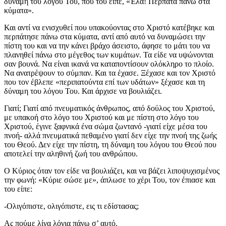
δύναμη του λόγου Του, που του είπε, «Έλα! Περπάτα πάνω στα
κύματα».
Και αντί να ενισχυθεί που υπακούοντας στο Χριστό κατέβηκε και
περπάτησε πάνω στα κύματα, αντί από αυτό να δυναμώσει την
πίστη του και να την κάνει βράχο άσειστο, άφησε το μάτι του να
πλανηθεί πάνω στο μέγεθος των κυμάτων. Τα είδε να υψώνονται
σαν βουνά. Να είναι ικανά να καταποντίσουν ολόκληρο το πλοίο.
Να ανατρέψουν το σύμπαν. Και τα έχασε. Ξέχασε και τον Χριστό
που τον έβλεπε «περιπατούντα επί των υδάτων» ξέχασε και τη
δύναμη του λόγου Του. Και άρχισε να βουλιάζει.
Γιατί; Γιατί από πνευματικός άνθρωπος, από δούλος του Χριστού,
με υπακοή στο λόγο του Χριστού και με πίστη στο λόγο του
Χριστού, έγινε ξαφνικά ένα σώμα ζωντανό -γιατί είχε μέσα του
πνοή- αλλά πνευματικά πεθαμένο γιατί δεν είχε την πνοή της ζωής
του Θεού. Δεν είχε την πίστη, τη δύναμη του λόγου του Θεού που
αποτελεί την αληθινή ζωή του ανθρώπου.
Ο Κύριος όταν τον είδε να βουλιάζει, και να βάζει λιποψυχισμένος
την φωνή: «Κύριε σώσε με», άπλωσε το χέρι Του, τον έπιασε και
του είπε:
-Ολιγόπιστε, ολιγόπιστε, εις τι εδίστασας;
Ας πούμε λίγα λόγια πάνω σ’ αυτό.