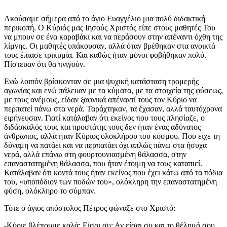
Ακούσαμε σήμερα από το άγιο Ευαγγέλιο μια πολύ διδακτική
περικοπή. Ο Κύριός μας Ιησούς Χριστός είπε στους μαθητές Του
να μπουν σε ένα καραβάκι και να περάσουν στην απέναντι όχθη της
λίμνης. Οι μαθητές υπάκουσαν, αλλά όταν βρέθηκαν στα ανοικτά
τους έπιασε τρικυμία. Και καθώς ήταν μόνοι φοβήθηκαν πολύ.
Πίστευαν ότι θα πνιγούν.
Ενώ λοιπόν βρίσκονταν σε μια ψυχική κατάσταση τρομερής
αγωνίας και ενώ πάλευαν με τα κύματα, με τα στοιχεία της φύσεως,
με τους ανέμους, είδαν ξαφνικά απέναντί τους τον Κύριο να
περπατεί πάνω στα νερά. Ταράχτηκαν, τα έχασαν, αλλά ταυτόχρονα
ειρήνευσαν. Γιατί κατάλαβαν ότι εκείνος που τους πλησίαζε, ο
διδάσκαλός τους και προστάτης τους δεν ήταν ένας αδύνατος
άνθρωπος, αλλά ήταν Κύριος ολοκλήρου του κόσμου. Που είχε τη
δύναμη να πατάει και να περπατάει όχι απλώς πάνω στα ήσυχα
νερά, αλλά επάνω στη φουρτουνιασμένη θάλασσα, στην
επαναστατημένη θάλασσα, που ήταν έτοιμη να τους καταπιεί.
Κατάλαβαν ότι κοντά τους ήταν εκείνος που έχει κάτω από τα πόδια
του, «υποπόδιον των ποδών του», ολόκληρη την επαναστατημένη
φύση, ολόκληρο το σύμπαν.
Τότε ο άγιος απόστολος Πέτρος φώναξε στο Χριστό:
-Κύριε βλέπουμε καλά; Είσαι συ; Αν είσαι συ και το θέλημά σου