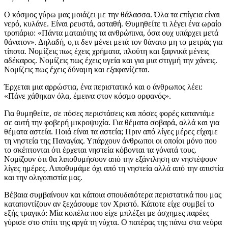
Ο κόσμος γύρω μας μοιάζει με την θάλασσα. Όλα τα επίγεια είναι
νερό, κυλάνε. Είναι ρευστά, ασταθή. Θυμηθείτε τι λέγει ένα ωραίο
τροπάριο: «Πάντα ματαιότης τα ανθρώπινα, όσα ουχ υπάρχει μετά
θάνατον». Δηλαδή, ο,τι δεν μένει μετά τον θάνατο μη το μετράς για
τίποτα. Νομίζεις πως έχεις χρήματα, πλούτη και ξαφνικά μένεις
αδέκαρος. Νομίζεις πως έχεις υγεία και για μια στιγμή την χάνεις.
Νομίζεις πως έχεις δύναμη και εξαφανίζεται.
Έρχεται μια αρρώστια, ένα περιστατικό και ο άνθρωπος λέει:
«Πάνε χάθηκαν όλα, έμεινα στον κόσμο ορφανός».
Για θυμηθείτε, σε πόσες περιστάσεις και πόσες φορές καταντάμε
σε αυτή την φοβερή μικροψυχία. Για θέματα σοβαρά, αλλά και για
θέματα αστεία. Ποιά είναι τα αστεία; Πριν από λίγες μέρες είχαμε
τη νηστεία της Παναγίας. Υπάρχουν άνθρωποι οι οποίοι μόνο που
το σκέπτονται ότι έρχεται νηστεία κόβονται τα γόνατά τους.
Νομίζουν ότι θα λιποθυμήσουν από την εξάντληση αν νηστέψουν
λίγες ημέρες. Λιποθυμάμε όχι από τη νηστεία αλλά από την απιστία
και την ολιγοπιστία μας.
Βέβαια συμβαίνουν και κάποια σπουδαιότερα περιστατικά που μας
καταποντίζουν αν ξεχάσουμε τον Χριστό. Κάποτε είχε συμβεί το
εξής τραγικό: Μία κοπέλα που είχε μπλέξει με άσχημες παρέες
γύρισε στο σπίτι της αργά τη νύχτα. Ο πατέρας της πάνω στα νεύρα