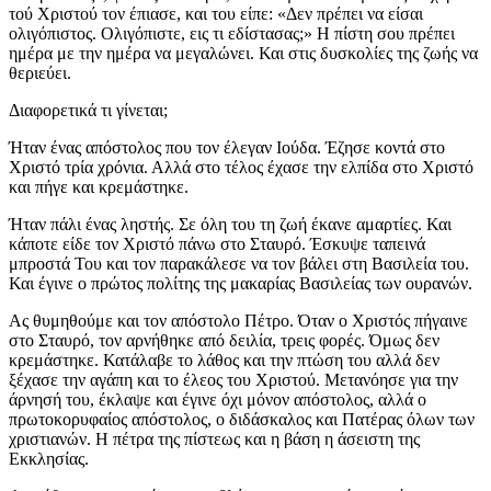
τού Χριστού τον έπιασε, και του είπε: «Δεν πρέπει να είσαι
ολιγόπιστος. Ολιγόπιστε, εις τι εδίστασας;» Η πίστη σου πρέπει
ημέρα με την ημέρα να μεγαλώνει. Και στις δυσκολίες της ζωής να
θεριεύει.
Διαφορετικά τι γίνεται;
Ήταν ένας απόστολος που τον έλεγαν Ιούδα. Έζησε κοντά στο
Χριστό τρία χρόνια. Αλλά στο τέλος έχασε την ελπίδα στο Χριστό
και πήγε και κρεμάστηκε.
Ήταν πάλι ένας ληστής. Σε όλη του τη ζωή έκανε αμαρτίες. Και
κάποτε είδε τον Χριστό πάνω στο Σταυρό. Έσκυψε ταπεινά
μπροστά Του και τον παρακάλεσε να τον βάλει στη Βασιλεία του.
Και έγινε ο πρώτος πολίτης της μακαρίας Βασιλείας των ουρανών.
Ας θυμηθούμε και τον απόστολο Πέτρο. Όταν ο Χριστός πήγαινε
στο Σταυρό, τον αρνήθηκε από δειλία, τρεις φορές. Όμως δεν
κρεμάστηκε. Κατάλαβε το λάθος και την πτώση του αλλά δεν
ξέχασε την αγάπη και το έλεος του Χριστού. Μετανόησε για την
άρνησή του, έκλαψε και έγινε όχι μόνον απόστολος, αλλά ο
πρωτοκορυφαίος απόστολος, ο διδάσκαλος και Πατέρας όλων των
χριστιανών. Η πέτρα της πίστεως και η βάση η άσειστη της
Εκκλησίας.