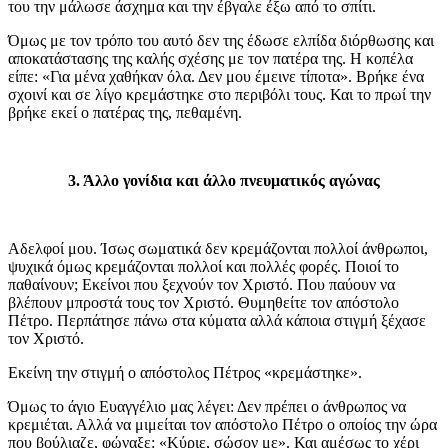
του την μάλωσε άσχημα και την έβγαλε έξω από το σπίτι.
Όμως με τον τρόπο του αυτό δεν της έδωσε ελπίδα διόρθωσης και
αποκατάστασης της καλής σχέσης με τον πατέρα της. Η κοπέλα
είπε: «Για μένα χαθήκαν όλα. Δεν μου έμεινε τίποτα». Βρήκε ένα
σχοινί και σε λίγο κρεμάστηκε στο περιβόλι τους. Και το πρωί την
βρήκε εκεί ο πατέρας της, πεθαμένη.
3. Άλλο γονίδια και άλλο πνευματικός αγώνας
Αδελφοί μου. Ίσως σωματικά δεν κρεμάζονται πολλοί άνθρωποι,
ψυχικά όμως κρεμάζονται πολλοί και πολλές φορές. Ποιοί το
παθαίνουν; Εκείνοι που ξεχνούν τον Χριστό. Που παύουν να
βλέπουν μπροστά τους τον Χριστό. Θυμηθείτε τον απόστολο
Πέτρο. Περπάτησε πάνω στα κύματα αλλά κάποια στιγμή ξέχασε
τον Χριστό.
Εκείνη την στιγμή ο απόστολος Πέτρος «κρεμάστηκε».
Όμως το άγιο Ευαγγέλιο μας λέγει: Δεν πρέπει ο άνθρωπος να
κρεμιέται. Αλλά να μιμείται τον απόστολο Πέτρο ο οποίος την ώρα
που βούλιαζε, φώναξε: «Κύριε, σώσον με». Και αμέσως το χέρι