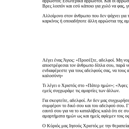
άρρωστοι; Εσωτερικά άρρωστοι. Και οι άρρωστο
Βρες λοιπόν και εσύ κάποιο για χυλό να φας, γ
Αλλοίμονο στον άνθρωπο που δεν ψάχνει για τη
καρκίνος ή οποιαδήποτε άλλη αρρώστια της αμα
Λέγει ένας Άγιος: «Προσέξτε, αδελφοί. Μη νομίζ
αποστρέφεσαι τον άνθρωπο δίπλα σου, παρά να
ενδιαφέρεστε για τους αδελφούς σας, να τους 
καλοσύνη»
Τι λέγει ο Χριστός στο «Πάτερ ημών»; «Άφες η
εμείς συγχωράμε τις αμαρτίες των άλλων.
Για σκεφτείτε, αδελφοί. Αν δεν μας συγχωρήσε
συμφέρον το δικό σου και του αδελφού σου. Γλ
εαυτό σου για να το καταλάβεις καλά ότι σε σ
αμαρτήματα ημών ως και ημείς αφίεμεν τοις ο
Ο Κύριός μας Ιησούς Χριστός με την θεραπεία