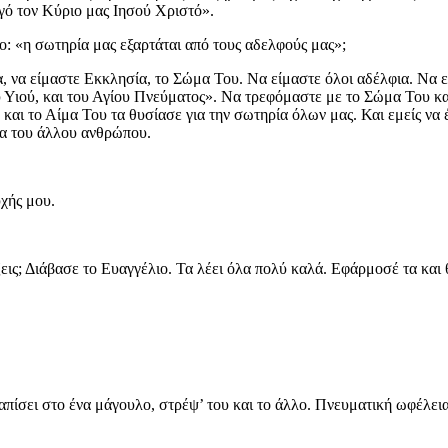
ηγό τον Κύριο μας Ιησού Χριστό».
ιο: «η σωτηρία μας εξαρτάται από τους αδελφούς μας»;
α, να είμαστε Εκκλησία, το Σώμα Του. Να είμαστε όλοι αδέλφια. Να 
υ Υιού, και του Αγίου Πνεύματος». Να τρεφόμαστε με το Σώμα Του και
και το Αίμα Του τα θυσίασε για την σωτηρία όλων μας. Και εμείς να 
ρία του άλλου ανθρώπου.
υχής μου.
άζεις; Διάβασε το Ευαγγέλιο. Τα λέει όλα πολύ καλά. Εφάρμοσέ τα και
απίσει στο ένα μάγουλο, στρέψ’ του και το άλλο. Πνευματική ωφέλεια 