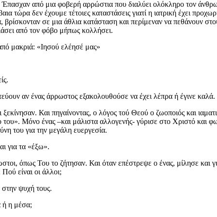
 Έπασχαν από μια φοβερή αρρώστια που διαλύει ολόκληρο τον άνθρωπ
έβαια τώρα δεν έχουμε τέτοιες καταστάσεις γιατί η ιατρική έχει προ
α, βρίσκονταν σε μια άθλια κατάσταση και περίμεναν να πεθάνουν στο
ιάσει από τον φόβο μήπως κολλήσει.
από μακριά: «Ιησού ελέησέ μας»
ίς.
ατεύουν αν ένας άρρωστος εξακολουθούσε να έχει λέπρα ή έγινε καλά.
 ξεκίνησαν. Και πηγαίνοντας, ο λόγος τού Θεού ο ζωοποιός και ιαμα
μο του». Μόνο ένας –και μάλιστα αλλογενής- γύρισε στο Χριστό και 
νη του για την μεγάλη ευεργεσία.
αι για τα «έξω».
στοι, όπως Του το ζήτησαν. Και όταν επέστρεψε ο ένας, μίλησε και γι
 Πού είναι οι άλλοι;
 στην ψυχή τους.
 ή η μέσα;