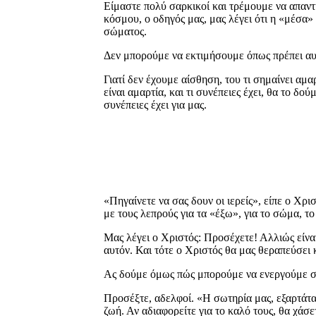
Είμαστε πολύ σαρκικοί και τρέμουμε να απαντ
κόσμου, ο οδηγός μας, μας λέγει ότι η «μέσα»
σώματος.
Δεν μπορούμε να εκτιμήσουμε όπως πρέπει αυτ
Γιατί δεν έχουμε αίσθηση, του τι σημαίνει αμα
είναι αμαρτία, και τι συνέπειες έχει, θα το δ
συνέπειες έχει για μας.
«Πηγαίνετε να σας δουν οι ιερείς», είπε ο Χρ
με τους λεπρούς για τα «έξω», για το σώμα, το
Μας λέγει ο Χριστός: Προσέχετε! Αλλιώς είνα
αυτόν. Και τότε ο Χριστός θα μας θεραπεύσει 
Ας δούμε όμως πώς μπορούμε να ενεργούμε σύ
Προσέξτε, αδελφοί. «Η σωτηρία μας, εξαρτάται
ζωή. Αν αδιαφορείτε για το καλό τους, θα χάσε