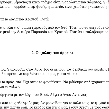
ήσουμε, ξέροντας τι κακό πράγμα είναι η αρρώστια του σώματος, η 
 λέπρα, η αρρώστια της ψυχής, η αμαρτία, είναι χειρότερη κατάσταση
ά τα λόγια του Χριστού! Γιατί;
ρτία. Και τι σημαίνει χωρισμός από τον Θεό. Τότε που θα δεχθούμε όλα
ούμε μετά την Δευτέρα Παρουσία του Χριστού. Τότε θα καταλάβουμε σε τ
2. Ο «χυλός» του άρρωστου
ιστός. Υπάκουσαν στον λόγο Του οι λεπροί, τον δέχθηκαν και έτρεξαν.
 ίδιο πρέπει να συμβαίνει και με μας για τα «έσω».
ι τα πράγματα! Όχι όπως τα φαντάζεστε. Να μάθουμε να δεχόμαστε τ
και τα «έξω».
μφωνα με τον λόγο του Θεού. Λέγει ο Άγιος Αντώνιος:
 από τους αδελφούς μας. Αν φροντίζετε για το καλό τους, το ψυχικό κ
τε την αιώνια ζωή. Το κέρδος και ζημία μας, έχουν σχέση με τους αδε