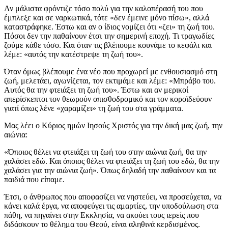
Αν μάλιστα φρόντιζε τόσο πολύ για την καλοπέρασή του που
έμπλεξε και σε ναρκωτικά, τότε «δεν έμεινε μόνο πίσω», αλλά
καταστράφηκε. Έστω και αν ο ίδιος νομίζει ότι «ζει» τη ζωή του.
Πόσοι δεν την παθαίνουν έτσι την σημερινή εποχή. Τι τραγωδίες
ζούμε κάθε τόσο. Και όταν τις βλέπουμε κουνάμε το κεφάλι και
λέμε: «αυτός την κατέστρεψε τη ζωή του».
Όταν όμως βλέπουμε ένα νέο που προχωρεί με ενθουσιασμό στη
ζωή, μελετάει, αγωνίζεται, τον εκτιμάμε και λέμε: «Μπράβο του.
Αυτός θα την φτειάξει τη ζωή του». Έστω και αν μερικοί
απερίσκεπτοι τον θεωρούν οπισθοδρομικό και τον κοροϊδεύουν
γιατί όπως λένε «χαραμίζει» τη ζωή του στα γράμματα.
Μας λέει ο Κύριος ημών Ιησούς Χριστός για την δική μας ζωή, την
αιώνια:
«Όποιος θέλει να φτειάξει τη ζωή του στην αιώνια ζωή, θα την
χαλάσει εδώ. Και όποιος θέλει να φτειάξει τη ζωή του εδώ, θα την
χαλάσει για την αιώνια ζωή». Όπως δηλαδή την παθαίνουν και τα
παιδιά που είπαμε.
Έτσι, ο άνθρωπος που αποφασίζει να νηστεύει, να προσεύχεται, να
κάνει καλά έργα, να αποφεύγει τις αμαρτίες, την υποδούλωση στα
πάθη, να πηγαίνει στην Εκκλησία, να ακούει τους ιερείς που
διδάσκουν το θέλημα του Θεού, είναι αληθινά κερδισμένος.