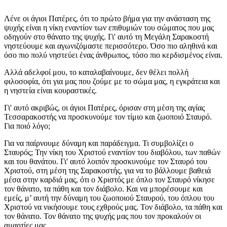
Λένε οι άγιοι Πατέρες, ότι το πρώτο βήμα για την ανάσταση της
ψυχής είναι η νίκη εναντίον των επιθυμιών του σώματος που μας
οδηγούν στο θάνατο της ψυχής. Γι' αυτό τη Μεγάλη Σαρακοστή
νηστεύουμε και αγωνιζόμαστε περισσότερο. Όσο πιο αληθινά και
όσο πιο πολύ νηστεύει ένας άνθρωπος, τόσο πιο κερδισμένος είναι.
Αλλά αδελφοί μου, το καταλαβαίνουμε, δεν θέλει πολλή
φιλοσοφία, ότι για μας που ζούμε με το σώμα μας, η εγκράτεια και
η νηστεία είναι κουραστικές.
Γι' αυτό ακριβώς, οι άγιοι Πατέρες, όρισαν στη μέση της αγίας
Τεσσαρακοστής να προσκυνούμε τον τίμιο και ζωοποιό Σταυρό.
Για ποιό λόγο;
Για να παίρνουμε δύναμη και παράδειγμα. Τι συμβολίζει ο
Σταυρός; Την νίκη του Χριστού εναντίον του διαβόλου, των παθών
και του θανάτου. Γι' αυτό λοιπόν προσκυνούμε τον Σταυρό του
Χριστού, στη μέση της Σαρακοστής, για να το βάλλουμε βαθειά
μέσα στην καρδιά μας, ότι ο Χριστός με όπλο τον Σταυρό νίκησε
τον θάνατο, τα πάθη και τον διάβολο. Και να μπορέσουμε και
εμείς, μ’ αυτή την δύναμη του ζωοποιού Σταυρού, του όπλου του
Χριστού να νικήσουμε τους εχθρούς μας. Τον διάβολο, τα πάθη και
τον θάνατο. Τον θάνατο της ψυχής μας που τον προκαλούν οι
αμαρτίες μας.