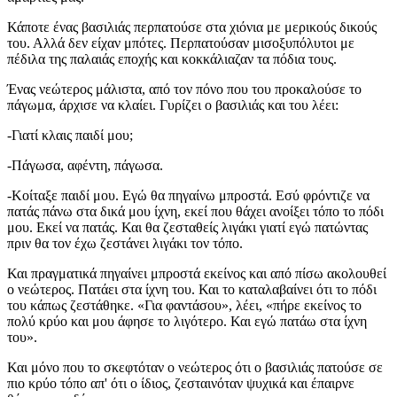
Κάποτε ένας βασιλιάς περπατούσε στα χιόνια με μερικούς δικούς
του. Αλλά δεν είχαν μπότες. Περπατούσαν μισοξυπόλυτοι με
πέδιλα της παλαιάς εποχής και κοκκάλιαζαν τα πόδια τους.
Ένας νεώτερος μάλιστα, από τον πόνο που του προκαλούσε το
πάγωμα, άρχισε να κλαίει. Γυρίζει ο βασιλιάς και του λέει:
-Γιατί κλαις παιδί μου;
-Πάγωσα, αφέντη, πάγωσα.
-Κοίταξε παιδί μου. Εγώ θα πηγαίνω μπροστά. Εσύ φρόντιζε να
πατάς πάνω στα δικά μου ίχνη, εκεί που θάχει ανοίξει τόπο το πόδι
μου. Εκεί να πατάς. Και θα ζεσταθείς λιγάκι γιατί εγώ πατώντας
πριν θα τον έχω ζεστάνει λιγάκι τον τόπο.
Και πραγματικά πηγαίνει μπροστά εκείνος και από πίσω ακολουθεί
ο νεώτερος. Πατάει στα ίχνη του. Και το καταλαβαίνει ότι το πόδι
του κάπως ζεστάθηκε. «Για φαντάσου», λέει, «πήρε εκείνος το
πολύ κρύο και μου άφησε το λιγότερο. Και εγώ πατάω στα ίχνη
του».
Και μόνο που το σκεφτόταν ο νεώτερος ότι ο βασιλιάς πατούσε σε
πιο κρύο τόπο απ' ότι ο ίδιος, ζεσταινόταν ψυχικά και έπαιρνε