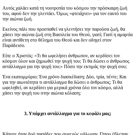
Αυτός χαλάει κατά τη νοοτροπία του κόσμου την πρόσκαιρη ζωή
του, αφού δεν την γλεντάει. Όμως «φτειάχνει» για τον εαυτό του
την αιώνια ζωή.
Εκείνος πάλι που προσπαθεί να γλεντήσει την παρούσα ζωή, θα
χάσει την αιώνια ζωή στη Βασιλεία του Θεού, γιατί; Γιατί η αμαρτία
είναι αντίθετη στο θέλημα του Θεού και δεν οδηγεί στον
Παράδεισο.
Είπε ο Χριστός: «Τι θα ωφελήσει άνθρωπον, αν κερδίσει τον
κόσμον όλον και ζημιωθεί την ψυχή του; Τι θα δώσει ο άνθρωπος
αντάλλαγμα για την ψυχή του;» Πόσο την εκτιμάς την ψυχή σου;
Ένα εκατομμύριο; Ένα χρόνο διασκέδαση; Δύο, τρία, πέντε; Και
για την αιωνιότητα τι αντάλλαγμα θα δώσει ο άνθρωπος; Τι θα
ωφεληθεί, αν κερδίσει για μερικά χρόνια όλο τον κόσμο, αλλά
χάσει την ψυχή του στην αιώνια κόλαση;
3. Υπάρχει αντάλλαγμα για το κεφάλι μας;
Κάποτε ήταν δυό πασάδες που συνεχώς μάλωναν. Όπου έβλεπαν