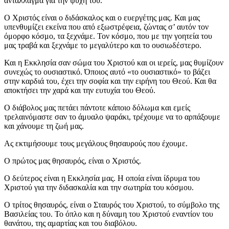
αντάλλαγμα για την ψυχή του.
Ο Χριστός είναι ο διδάσκαλος και ο ευεργέτης μας. Και μας
υπενθυμίζει εκείνα που από εξωστρέφεια, ζώντας σ’ αυτόν τον
όμορφο κόσμο, τα ξεχνάμε. Τον κόσμο, που με την γοητεία του
μας τραβά και ξεχνάμε το μεγαλύτερο και το ουσιωδέστερο.
Και η Εκκλησία σαν σώμα του Χριστού και οι ιερείς, μας θυμίζουν
συνεχώς το ουσιαστικό. Όποιος αυτό «το ουσιαστικό» το βάζει
στην καρδιά του, έχει την σοφία και την ειρήνη του Θεού. Και θα
αποκτήσει την χαρά και την ευτυχία του Θεού.
Ο διάβολος μας πετάει πάντοτε κάποιο δόλωμα και εμείς
τρελαινόμαστε σαν το άμυαλο ψαράκι, τρέχουμε να το αρπάξουμε
και χάνουμε τη ζωή μας.
Ας εκτιμήσουμε τους μεγάλους θησαυρούς που έχουμε.
Ο πρώτος μας θησαυρός, είναι ο Χριστός.
Ο δεύτερος είναι η Εκκλησία μας. Η οποία είναι ίδρυμα του
Χριστού για την διδασκαλία και την σωτηρία του κόσμου.
Ο τρίτος θησαυρός, είναι ο Σταυρός του Χριστού, το σύμβολο της
Βασιλείας του. Το όπλο και η δύναμη του Χριστού εναντίον του
θανάτου, της αμαρτίας και του διαβόλου.