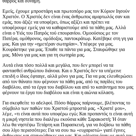
θάρρος και δύναμη.
Εμείς, έχουμε μπροστάρη και πρωτοπόρο μας τον Κύριον Ιησούν
Χριστόν. Ο Χριστός δεν είναι ένας άνθρωπος αμαρτωλός σαν και
εμάς, που άξιζε να υποφέρει, όπως αξίζει και πρέπει να
υποφέρουμε εμείς για να καθαριστούμε από τα πάθη μας. Αλλά
είναι ο Υιός του Πατρός τού επουρανίου. Ομοούσιος με τον
Πατέρα, ομόθρονος, ομόδοξος, παντοκράτωρ. Κατέβηκε στη γη για
μας. Και για την «ημετέραν σωτηρίαν». Υπέφερε για μας.
Κουράστηκε για μας. Έπαθε τα πάντα για μας. Σταυρώθηκε για
μας. Μόνο για μας και για τη σωτηρία μας.
Αυτά είναι τόσο πολλά και μεγάλα, που δεν μπορεί να τα
φαντασθεί ανθρώπου διάνοια. Και ο Χριστός δεν τα υπέμεινε
επειδή ο ίδιος έφταιγε, αλλά μόνο για μας. Για να μας ελευθερώσει
από τον θάνατο που φέρνουν τα πάθη μας, από τις παγίδες του
διαβόλου, από τα έργα του διαβόλου και από το κατάντημα που μας
φέρνουν τα έργα του διαβόλου και είναι η αιώνια κόλαση.
Για σκεφθείτε το αδελφοί. Πόσο θάρρος παίρνουμε, βλέποντας το
σύμβολο των παθών του Χριστού μπροστά μας. «Χριστέ μου»,
λέμε, «τι είναι αυτά που υποφέρω εγώ; Και προπαντός τι είναι αυτή
η μικρή νηστεία που διαλέγω εκούσια κάθε Σαρακοστή; Ή όταν
λέω θα νηστέψω Τετάρτη και Παρασκευή, για να δοξάσω τα πάθη
σου λίγο περισσότερο; Για να σου πω «ευχαριστώ» γιατί έγινες
άνθρωπος και σταυρώθηκες για μας. Και μάλιστα όταν με αυτό τον