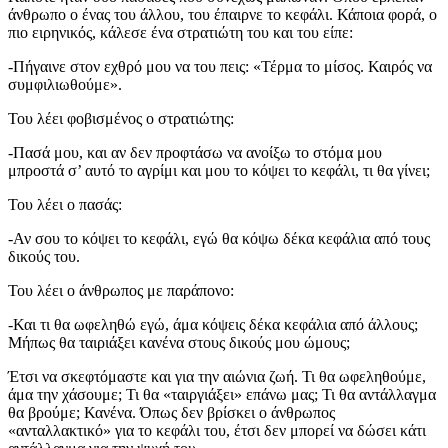
άνθρωπο ο ένας του άλλου, του έπαιρνε το κεφάλι. Κάποια φορά, ο
πιο ειρηνικός, κάλεσε ένα στρατιώτη του και του είπε:
-Πήγαινε στον εχθρό μου να του πεις: «Τέρμα το μίσος. Καιρός να
συμφιλιωθούμε».
Του λέει φοβισμένος ο στρατιώτης:
-Πασά μου, και αν δεν προφτάσω να ανοίξω το στόμα μου
μπροστά σ’ αυτό το αγρίμι και μου το κόψει το κεφάλι, τι θα γίνει;
Του λέει ο πασάς:
-Αν σου το κόψει το κεφάλι, εγώ θα κόψω δέκα κεφάλια από τους
δικούς του.
Του λέει ο άνθρωπος με παράπονο:
-Και τι θα ωφεληθώ εγώ, άμα κόψεις δέκα κεφάλια από άλλους;
Μήπως θα ταιριάξει κανένα στους δικούς μου ώμους;
Έτσι να σκεφτόμαστε και για την αιώνια ζωή. Τι θα ωφεληθούμε,
άμα την χάσουμε; Τι θα «ταιργιάξει» επάνω μας; Τι θα αντάλλαγμα
θα βρούμε; Κανένα. Όπως δεν βρίσκει ο άνθρωπος
«ανταλλακτικό» για το κεφάλι του, έτσι δεν μπορεί να δώσει κάτι