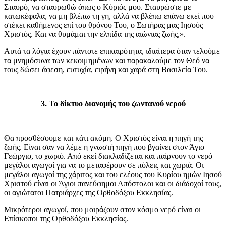
Σταυρό, να σταυρωθώ όπως ο Κύριός μου. Σταυρώστε με
κατωκέφαλα, να μη βλέπω τη γη, αλλά να βλέπω επάνω εκεί που
στέκει καθήμενος επί του θρόνου Του, ο Σωτήρας μας Ιησούς
Χριστός. Και να θυμάμαι την ελπίδα της αιώνιας ζωής,».
Αυτά τα λόγια έχουν πάντοτε επικαιρότητα, ιδιαίτερα όταν τελούμε
τα μνημόσυνα των κεκοιμημένων και παρακαλούμε τον Θεό να
τους δώσει άφεση, ευτυχία, ειρήνη και χαρά στη Βασιλεία Του.
3. Το δίκτυο διανομής του ζωντανού νερού
Θα προσθέσουμε και κάτι ακόμη. Ο Χριστός είναι η πηγή της
ζωής. Είναι σαν να λέμε η γνωστή πηγή που βγαίνει στον Άγιο
Γεώργιο, το χωριό. Από εκεί διακλαδίζεται και παίρνουν το νερό
μεγάλοι αγωγοί για να το μεταφέρουν σε πόλεις και χωριά. Οι
μεγάλοι αγωγοί της χάριτος και του ελέους του Κυρίου ημών Ιησού
Χριστού είναι οι Άγιοι πανεύφημοι Απόστολοι και οι διάδοχοί τους,
οι αγιώτατοι Πατριάρχες της Ορθοδόξου Εκκλησίας.
Μικρότεροι αγωγοί, που μοιράζουν στον κόσμο νερό είναι οι
Επίσκοποι της Ορθοδόξου Εκκλησίας.