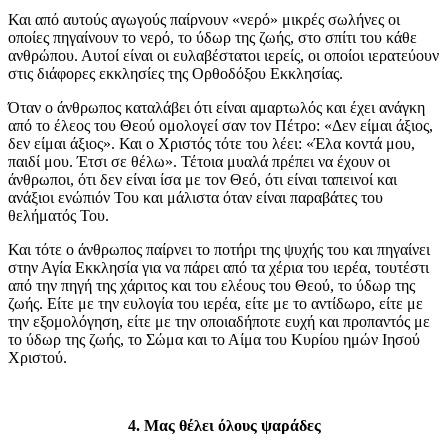
Και από αυτούς αγωγούς παίρνουν «νερό» μικρές σωλήνες οι
οποίες πηγαίνουν το νερό, το ύδωρ της ζωής, στο σπίτι του κάθε
ανθρώπου. Αυτοί είναι οι ευλαβέστατοι ιερείς, οι οποίοι ιερατεύουν
στις διάφορες εκκλησίες της Ορθοδόξου Εκκλησίας.
Όταν ο άνθρωπος καταλάβει ότι είναι αμαρτωλός και έχει ανάγκη
από το έλεος του Θεού ομολογεί σαν τον Πέτρο: «Δεν είμαι άξιος,
δεν είμαι άξιος». Και ο Χριστός τότε του λέει: «Έλα κοντά μου,
παιδί μου. Έτσι σε θέλω». Τέτοια μυαλά πρέπει να έχουν οι
άνθρωποι, ότι δεν είναι ίσα με τον Θεό, ότι είναι ταπεινοί και
ανάξιοι ενώπιόν Του και μάλιστα όταν είναι παραβάτες του
θελήματός Του.
Και τότε ο άνθρωπος παίρνει το ποτήρι της ψυχής του και πηγαίνει
στην Αγία Εκκλησία για να πάρει από τα χέρια του ιερέα, τουτέστι
από την πηγή της χάριτος και του ελέους του Θεού, το ύδωρ της
ζωής. Είτε με την ευλογία του ιερέα, είτε με το αντίδωρο, είτε με
την εξομολόγηση, είτε με την οποιαδήποτε ευχή και προπαντός με
το ύδωρ της ζωής, το Σώμα και το Αίμα του Κυρίου ημών Ιησού
Χριστού.
4. Μας θέλει όλους ψαράδες