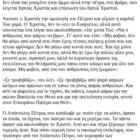
δεν είναι πια χτισμένο στην άμμο αλλά στην πέτρα, στο βράχο, που
λέγεται Ιησούς Χριστός και επίγνωση του Ιησού Χριστού.
Άκουσε ο Χριστός την ομολογία του Πέτρου και γέμισε η καρδιά
Του χαρά. Ο Χριστός, δεν το λέει το Ευαγγέλιο, αλλά αυτό
υπονοείται στα λόγια που ακολούθησαν, είπε μέσα Του: «Να ο
άνθρωπος που ψάχνω να βρω». Γι’ αυτό του είπε: «Μη φοβού, δεν
θα φύγω από κοντά σου όταν έχεις τέτοιες σκέψεις μέσα σου και
τέτοιο φρόνημα. Δεν θα φύγω από κοντά σου ποτέ. Και όχι μόνο
δεν θα φύγω από κοντά σου, αλλά θα σε έχω όχι απλώς φίλο μου,
γνωστό μου, αγαπητό μου, αλλά το κυριότερο όργανο της
εκτελέσεως του θελήματός μου πάνω στον κόσμο και για όλο τον
κόσμο. Μη φοβού, από του νυν ανθρώπους έση ζωγρών».
«Σε προβιβάζω», του λέει. «Σε προβιβάζω από ψαρά ψαριών
αλόγων και αφώνων και σε κάνω να γίνεις ψαράς ανθρώπων. Και
αντί να ψαρεύεις για το τηγάνι, θα πιάνεις λογικά ψάρια για την
αιώνιο Βασιλεία του Θεού και για την ατελεύτητη ευτυχία, κοντά
στον Επουράνιο Πατέρα και Θεό».
Ο Απόστολος Πέτρος που κατάλαβε με ποιόν είχε να κάνει, άφησε
τα πλοία, τα δίχτυα, τον πατέρα του και τη μητέρα του. Τα πάντα
άφησε και ακολούθησε το Χριστό. Από κει και πέρα ξέρουμε πόσο
τυχερός ήταν. Και πόσο τυχερή έγινε η οικουμένη ολόκληρη, που
πλούτησε από τον Απόστολο Πέτρο, τον κορυφαίο των