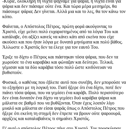
-Κύριε, ολόκληρη τη νύχτα ψάχναμε για ψάρια, η νύχτα είναι για
ψάρια και δεν πιάσαμε ούτε ένα. Και τώρα μέρα μεσημέρι, θα
πιάσουμε ψάρια; Δεν γίνεται. Αλλά μια και το λες, θα τον κάνω τον
κόπο.
Φαίνεται, ο Απόστολος Πέτρος, πρώτη φορά ακούγοντας το
Χριστό, είχε μείνει πολύ ευχαριστημένος από τα λόγια Του και
κατάλαβε, ότι αξίζει κανείς να κάνει κάτι από εκείνα που είχε
ακούσει και που ήταν λόγια με δυνατά μηνύματα και πολύ βάθος.
Άλλωστε ο Χριστός δεν τα έλεγε για τον εαυτό Του.
Έριξε το δίχτυ ο Πέτρος και πιάστηκαν τόσα ψάρια, που δεν τα
χωρούσε το ένα καραβάκι και φώναξαν και δεύτερο. Τελικά,
γέμισαν και τα δύο καράβια τόσο πολύ ώστε κινδύνευαν να
βυθιστούν.
Φυσικά, ο καθένας που έβλεπε αυτό που συνέβη, δεν μπορούσε να
το εξηγήσει με τη λογική του. Γιατί ήξερε ότι ένα δίχτυ, ποτέ δεν
πιάνει τόσα ψάρια, που να γεμίσει ένα καράβι. Πολύ περισσότερο
δεν είναι δυνατόν ένα δίχτυ να γεμίσει δυό καράβια ψάρια και
μάλιστα σε βαθμό που να βυθίζονται. Όταν έχεις λοιπόν λίγο
μυαλό και μάλιστα αν είσαι ψαράς όπως ο Απόστολος Πέτρος που
ήξερε ότι εκείνη τη στιγμή δεν έπρεπε να βρουν ούτε ψαροουρά,
αρχίζεις και καταλαβαίνεις τι σημαίνει Χριστός.
Γι' αυτό ο απόστολος Πέτρος πήγε στο Χριστό, Τον προσκύνησε