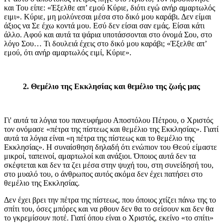
και Του είπε: «Έξελθε απ’ εμού Κύριε, διότι εγώ ανήρ αμαρτωλός
ειμι». Κύριε, μη μολύνεσαι μέσα στο δικό μου καράβι. Δεν είμαι
άξιος να Σε έχω κοντά μου. Εσύ δεν είσαι σαν εμάς. Είσαι κάτι
άλλο. Αφού και αυτά τα ψάρια υποτάσσονται στο όνομά Σου, στο
λόγο Σου… Τι δουλειά έχεις στο δικό μου καράβι; «Έξελθε απ’
εμού, ότι ανήρ αμαρτωλός ειμί, Κύριε».
2. Θεμέλιο της Εκκλησίας και θεμέλιο της ζωής μας
Γι' αυτά τα λόγια του πανευφήμου Αποστόλου Πέτρου, ο Χριστός
τον ονόμασε «πέτρα της πίστεως και θεμέλιο της Εκκλησίας». Γιατί
αυτά τα λόγια είναι «η πέτρα της πίστεως και το θεμέλιο της
Εκκλησίας». Η συναίσθηση δηλαδή ότι ενώπιον του Θεού είμαστε
μικροί, ταπεινοί, αμαρτωλοί και ανάξιοι. Όποιος αυτά δεν τα
σκέφτεται και δεν τα ζει μέσα στην ψυχή του, στη συνείδησή του,
στο μυαλό του, ο άνθρωπος αυτός ακόμα δεν έχει πατήσει στο
θεμέλιο της Εκκλησίας.
Δεν έχει βρει την πέτρα της πίστεως, που όποιος χτίζει πάνω της το
σπίτι του, όσες μπόρες και να ρθουν δεν θα το σείσουν και δεν θα
το γκρεμίσουν ποτέ. Γιατί όπου είναι ο Χριστός, εκείνο «το σπίτι»