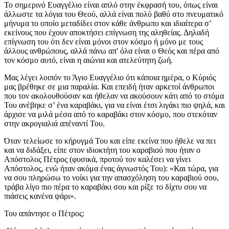
Το σημερινό Ευαγγέλιο είναι απλό στην έκφρασή του, όπως είναι
άλλωστε τα λόγια του Θεού, αλλά είναι πολύ βαθύ στο πνευματικό
μήνυμα το οποίο μεταδίδει στον κάθε άνθρωπο και ιδιαίτερα σ’
εκείνους που έχουν αποκτήσει επίγνωση της αληθείας. Δηλαδή
επίγνωση του ότι δεν είναι μόνοι στον κόσμο ή μόνο με τους
άλλους ανθρώπους, αλλά πάνω απ' όλα είναι ο Θεός και πέρα από
τον κόσμο αυτό, είναι η αιώνια και ατελεύτητη ζωή.
Μας λέγει λοιπόν το Άγιο Ευαγγέλιο ότι κάποια ημέρα, ο Κύριός
μας βρέθηκε σε μια παραλία. Και επειδή ήταν αρκετοί άνθρωποι
που τον ακολουθούσαν και ήθελαν να ακούσουν κάτι από το στόμα
Του ανέβηκε σ’ ένα καραβάκι, για να είναι έτσι λιγάκι πιο ψηλά, και
άρχισε να μιλά μέσα από το καραβάκι στον κόσμο, που στεκόταν
στην ακρογιαλιά απέναντί Του.
Όταν τελείωσε το κήρυγμά Του και είπε εκείνα που ήθελε να πει
και να διδάξει, είπε στον ιδιοκτήτη του καραβιού που ήταν ο
Απόστολος Πέτρος (φυσικά, προτού τον καλέσει να γίνει
Απόστολος, ενώ ήταν ακόμα ένας άγνωστός Του): «Και τώρα, για
να σου πληρώσω το νοίκι για την απασχόληση του καραβιού σου,
τράβα λίγο πιο πέρα το καραβάκι σου και ρίξε το δίχτυ σου να
πιάσεις κανένα ψάρι».
Του απάντησε ο Πέτρος: