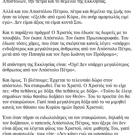
Αποστόλων, την πέτρα και το θεμέλιο της Εκκλησίας.
Αλλά και του Αποστόλου Πέτρου, πέτρα και θεμέλιο της ζωής του
ήταν τα λόγια: «έξελθε από εμού Κύριε, ότι ανήρ αμαρτωλός ειμί
εγώ». Δεν είμαι άξιος να είμαι κοντά Σου.
Και τι παράξενο πράγμα! Ο Χριστός του έδωσε τις δωρεές με το
τσουβάλι. Τον έκανε Απόστολο. Τον έκανε Πρωτοκορυφαίο. Του
έδωσε τόσες χάρες, που όταν τις σκέφτεται κανείς λέγει: «υπάρχει
ενδοξότερος και μεγαλύτερος άνθρωπος από τον Απόστολο Πέτρο,
μετά από την Παναγία και τον Άγιο Ιωάννη τον Πρόδρομο»;
Η απάντηση της Εκκλησίας είναι: «Όχι! Δεν υπάρχει μεγαλύτερος
άνθρωπος από τον Απόστολο Πέτρο».
Και όμως. Τι βλέπουμε; Έρχεται το τελευταίο δώρο στον
απόστολο. Να σταυρωθεί. Για το Χριστό. Ο Χριστός τού το είχε
πει: «Θα πεθάνεις με δόξα. Θα πεθάνεις με δόξα». «Τούτο δε έλεγε
σημαίνων ποίω θανάτω δοξάσει τον Θεόν». Του το προείπε ότι θα
τον σταυρώσουν. Γιατί ποιά μεγαλύτερη δόξα από το να μιμηθεί
κανείς τον θάνατο του Κυρίου ημών Ιησού Χριστού;
Έτσι όταν πήγαν οι ειδωλολάτρες να τον σταυρώσουν, δηλαδή να
τον δοξάσουν, ο ταπεινός Απόστολος Πέτρος, που ήξερε ότι δεν
είναι άξιος να λέγεται φίλος του Χριστού, ούτε μαθητής Του, γιατί
είναι αμαρτωλός, τους είπε: «Δεν κάνει εγώ να μαγαρίσω το