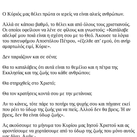
Ο Κύριός μας θέλει πρώτα οι ιερείς να είναι αλιείς ανθρώπων.
Αλλά σε κάποιο βαθμό, το θέλει και από όλους τους χριστιανούς.
Οι οποίοι οφείλουν να λένε σε φίλους και γνωστούς: «Κατάλαβε
αδελφέ μου ποιά είναι η σχέση σου με το Θεό. Άκουσε τα λόγια
του πανευφήμου Αποστόλου Πέτρου, «έξελθε απ’ εμού, ότι ανήρ
αμαρτωλός ειμί, Κύριε».
Δεν ταιριάζουν και σε σένα;
Θα το καταλάβεις ότι αυτά είναι το θεμέλιο και η πέτρα της
Εκκλησίας και της ζωής του κάθε ανθρώπου;
Θα στηριχθείς στο Χριστό;
Θα τον κρατήσεις κοντά σου με την μετάνοια;
Αν το κάνεις, τότε πάρε το ποτήρι της ψυχής σου και πήγαινε εκεί
που ρέει το ύδωρ της ζωής για να πιείς. Αλλού δεν θα βρεις. Ή αν
βρεις, δεν θα είναι ύδωρ ζωής».
Ας ακούσουμε το μήνυμα του Κυρίου μας Ιησού Χριστού και ας
φροντίσουμε να χορτάσουμε από το ύδωρ της ζωής που μόνο αυτός
μας δίνει. Αμήν.-