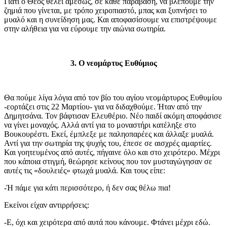
Γιατί ο Θεός θέλει αμέσως, σε κάθε παράβαση, να βλέπουμε την
ζημιά που γίνεται, με τρόπο χειροπιαστό, μπας και ξυπνήσει το
μυαλό και η συνείδηση μας. Και αποφασίσουμε να επιστρέψουμε
στην αλήθεια για να εύρουμε την αιώνια σωτηρία.
3. Ο νεομάρτυς Ευθύμιος
Θα πούμε λίγα λόγια από τον βίο του αγίου νεομάρτυρος Ευθυμίου
-εορτάζει στις 22 Μαρτίου- για να διδαχθούμε. Ήταν από την
Δημητσάνα. Τον βάφτισαν Ελευθέριο. Νέο παιδί ακόμη αποφάσισε
να γίνει μοναχός. Αλλά αντί για το μοναστήρι κατέληξε στο
Βουκουρέστι. Εκεί, έμπλεξε με παληοπαρέες και άλλαξε μυαλά.
Αντί για την σωτηρία της ψυχής του, έπεσε σε αισχρές αμαρτίες.
Και γοητευμένος από αυτές, πήγαινε όλο και στο χειρότερο. Μέχρι
που κάποια στιγμή, θεώρησε κείνους που τον μυσταγώγησαν σε
αυτές τις «δουλειές» φτωχά μυαλά. Και τους είπε:
-Ή πάμε για κάτι περισσότερο, ή δεν σας θέλω πια!
Εκείνοι είχαν αντιρρήσεις:
-Ε, όχι και χειρότερα από αυτά που κάνουμε. Φτάνει μέχρι εδώ.