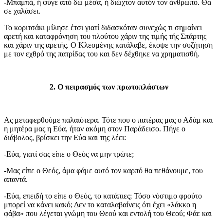
-Μπαμπά, ή φύγε από δω μέσα, ή διώχτον αυτόν τον άνθρωπο. Θα
σε χαλάσει.
Το κοριτσάκι μίλησε έτσι γιατί διδασκόταν συνεχώς τι σημαίνει
αρετή και καταφρόνηση του πλούτου χάριν της τιμής τής Σπάρτης
και χάριν της αρετής. Ο Κλεομένης κατάλαβε, έκοψε την συζήτηση
με τον εχθρό της πατρίδας του και δεν δέχθηκε να χρηματισθή.
2. Ο πειρασμός των πρωτοπλάστων
Ας μεταφερθούμε παλαιότερα. Τότε που ο πατέρας μας ο Αδάμ και
η μητέρα μας η Εύα, ήταν ακόμη στον Παράδεισο. Πήγε ο
διάβολος, βρίσκει την Εύα και της λέει:
-Εύα, γιατί σας είπε ο Θεός να μην τρώτε;
-Μας είπε ο Θεός, άμα φάμε αυτό τον καρπό θα πεθάνουμε, του
απαντά.
-Εύα, επειδή το είπε ο Θεός, το κατάπιες; Τόσο νόστιμο φρούτο
μπορεί να κάνει κακό; Δεν το καταλαβαίνεις ότι έχει «λάκκο η
φάβα» που λέγεται γνώμη του Θεού και εντολή του Θεού; Φάε και