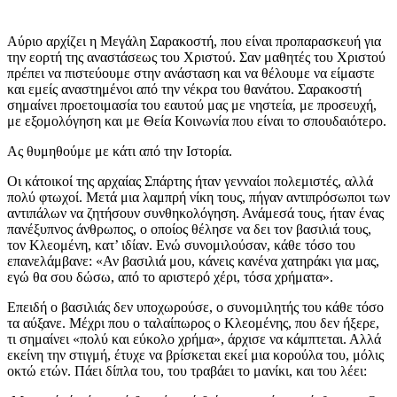
Αύριο αρχίζει η Μεγάλη Σαρακοστή, που είναι προπαρασκευή για
την εορτή της αναστάσεως του Χριστού. Σαν μαθητές του Χριστού
πρέπει να πιστεύουμε στην ανάσταση και να θέλουμε να είμαστε
και εμείς αναστημένοι από την νέκρα του θανάτου. Σαρακοστή
σημαίνει προετοιμασία του εαυτού μας με νηστεία, με προσευχή,
με εξομολόγηση και με Θεία Κοινωνία που είναι το σπουδαιότερο.
Ας θυμηθούμε με κάτι από την Ιστορία.
Οι κάτοικοί της αρχαίας Σπάρτης ήταν γενναίοι πολεμιστές, αλλά
πολύ φτωχοί. Μετά μια λαμπρή νίκη τους, πήγαν αντιπρόσωποι των
αντιπάλων να ζητήσουν συνθηκολόγηση. Ανάμεσά τους, ήταν ένας
πανέξυπνος άνθρωπος, ο οποίος θέλησε να δει τον βασιλιά τους,
τον Κλεομένη, κατ’ ιδίαν. Ενώ συνομιλούσαν, κάθε τόσο του
επανελάμβανε: «Αν βασιλιά μου, κάνεις κανένα χατηράκι για μας,
εγώ θα σου δώσω, από το αριστερό χέρι, τόσα χρήματα».
Επειδή ο βασιλιάς δεν υποχωρούσε, ο συνομιλητής του κάθε τόσο
τα αύξανε. Μέχρι που ο ταλαίπωρος ο Κλεομένης, που δεν ήξερε,
τι σημαίνει «πολύ και εύκολο χρήμα», άρχισε να κάμπτεται. Αλλά
εκείνη την στιγμή, έτυχε να βρίσκεται εκεί μια κορούλα του, μόλις
οκτώ ετών. Πάει δίπλα του, του τραβάει το μανίκι, και του λέει: