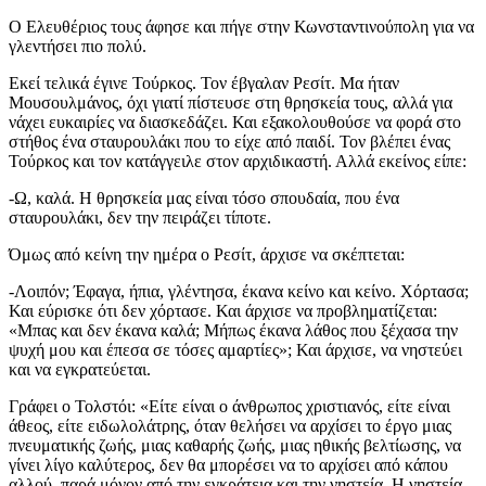
Ο Ελευθέριος τους άφησε και πήγε στην Κωνσταντινούπολη για να
γλεντήσει πιο πολύ.
Εκεί τελικά έγινε Τούρκος. Τον έβγαλαν Ρεσίτ. Μα ήταν
Μουσουλμάνος, όχι γιατί πίστευσε στη θρησκεία τους, αλλά για
νάχει ευκαιρίες να διασκεδάζει. Και εξακολουθούσε να φορά στο
στήθος ένα σταυρουλάκι που το είχε από παιδί. Τον βλέπει ένας
Τούρκος και τον κατάγγειλε στον αρχιδικαστή. Αλλά εκείνος είπε:
-Ω, καλά. Η θρησκεία μας είναι τόσο σπουδαία, που ένα
σταυρουλάκι, δεν την πειράζει τίποτε.
Όμως από κείνη την ημέρα ο Ρεσίτ, άρχισε να σκέπτεται:
-Λοιπόν; Έφαγα, ήπια, γλέντησα, έκανα κείνο και κείνο. Χόρτασα;
Και εύρισκε ότι δεν χόρτασε. Και άρχισε να προβληματίζεται:
«Μπας και δεν έκανα καλά; Μήπως έκανα λάθος που ξέχασα την
ψυχή μου και έπεσα σε τόσες αμαρτίες»; Και άρχισε, να νηστεύει
και να εγκρατεύεται.
Γράφει ο Τολστόι: «Είτε είναι ο άνθρωπος χριστιανός, είτε είναι
άθεος, είτε ειδωλολάτρης, όταν θελήσει να αρχίσει το έργο μιας
πνευματικής ζωής, μιας καθαρής ζωής, μιας ηθικής βελτίωσης, να
γίνει λίγο καλύτερος, δεν θα μπορέσει να το αρχίσει από κάπου
αλλού, παρά μόνον από την εγκράτεια και την νηστεία. Η νηστεία