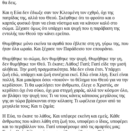
θα δεις.
Και η Εύα δεν έδιωξε σαν τον Κλεομένη τον εχθρό, όχι της
πατρίδας της, αλλά του Θεού. Σκέφθηκε ότι το φρούτο και ο
καρπός φυσικό ήταν να είναι νόστιμα και να κάνουν καλό στο
σώμα. Ξέχασε όμως ότι υπάρχει και ψυχή που η παράβαση της
εντολής του Θεού την κάνει ερείπιο.
Θυμήθηκε μόνο εκείνα τα αγαθά που έβλεπε στη γη, γύρω της, που
ήταν όλα ωραία. Και ξέχασε τον Παράδεισο τον επουράνιο.
Θυμήθηκε το σώμα, δεν θυμήθηκε την ψυχή. Θυμήθηκε την γη,
δεν θυμήθηκε τον Θεό. Τι έκανε; Λάθος! Γιατί; Γιατί είδε την μισή
αλήθεια. Την μισή πραγματικότητα. Μα δεν είναι έτσι. Υπάρχει
ζωή εδώ, υπάρχει και ζωή συνέχεια εκεί. Εδώ είναι λίγη. Εκεί είναι
πολλή. Και μακάριοι όσοι «ποιούν» το θέλημα του Θεού για να την
κερδίσουν. Τι θα ωφελήσει τον άνθρωπο, έλεγε ο Χριστός, αν
κερδίσει όχι ένα σύκο, όχι μια στιγμή χαράς, αλλά τον κόσμον όλο,
αν βλάψει την ψυχή του; Τι να τους κάνεις κάποιους μεγάλους της
γης αν τώρα βρίσκονται στην κόλαση; Τι ωφέλεια έχουν από τα
μεγαλεία τους; Και τι ζημία;
Η Εύα, το έκανε το λάθος. Και υπέφερε εκείνη και εμείς. Κάθε
άνθρωπος που κάνει λάθη στη ζωή του, υποφέρει ο ίδιος, υποφέρει
και το περιβάλλον του. Γιατί υποφέρουμε από τις αμαρτίες μας;