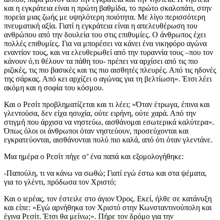
και η εγκράτεια είναι η πρώτη βαθμίδα, το πρώτο σκαλοπάτι, στην
πορεία μιας ζωής με υψηλότερη ποιότητα. Με λίγο περισσότερη
πνευματική αξία. Γιατί η εγκράτεια είναι η απελευθέρωση του
ανθρώπου από την δουλεία του στις επιθυμίες. Ο άνθρωπος έχει
πολλές επιθυμίες. Για να μπορέσει να κάνει ένα νικηφόρο αγώνα
εναντίον τους, και να ελευθερωθεί από την τυραννία τους –που τον
κάνουν ό,τι θέλουν τα πάθη του- πρέπει να αρχίσει από τις πιο
ριζικές, τις πιο βασικές και τις πιο αισθητές πλευρές. Από τις ηδονές
της σάρκας. Από κει αρχίζει ο αγώνας για τη βελτίωση». Έτσι λέει
ακόμη και η σοφία του κόσμου.
Και ο Ρεσίτ προβληματίζεται και τι λέει; «Όταν έτρωγα, έπινα και
γλεντούσα, δεν είχα ησυχία, ούτε ειρήνη, ούτε χαρά. Από την
στιγμή που άρχισα να νηστεύω, αισθάνομαι εσωτερικά καλύτερα».
Όπως όλοι οι άνθρωποι όταν νηστεύουν, προσεύχονται και
εγκρατεύονται, αισθάνονται πολύ πιο καλά, από ότι όταν γλεντάνε.
Μια ημέρα ο Ρεσίτ πήγε σ’ ένα παπά και εξομολογήθηκε:
-Παπούλη, τι να κάνω να σωθώ; Γιατί εγώ έστω και στα ψέματα,
για το γλέντι, πρόδωσα τον Χριστό;
Και ο ιερέας, τον έστειλε στο άγιον Όρος. Εκεί, ήλθε σε κατάνυξη
και είπε: «Εγώ αρνήθηκα τον Χριστό στην Κωνσταντινούπολη και
έγινα Ρεσίτ. Έτσι θα μείνω;». Πήρε τον δρόμο για την