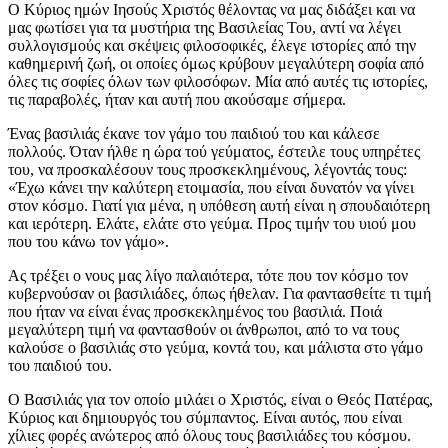
Ο Κύριος ημών Ιησούς Χριστός θέλοντας να μας διδάξει και να
μας φωτίσει για τα μυστήρια της Βασιλείας Του, αντί να λέγει
συλλογισμούς και σκέψεις φιλοσοφικές, έλεγε ιστορίες από την
καθημερινή ζωή, οι οποίες όμως κρύβουν μεγαλύτερη σοφία από
όλες τις σοφίες όλων των φιλοσόφων. Μία από αυτές τις ιστορίες,
τις παραβολές, ήταν και αυτή που ακούσαμε σήμερα.
Ένας βασιλιάς έκανε τον γάμο του παιδιού του και κάλεσε
πολλούς. Όταν ήλθε η ώρα τού γεύματος, έστειλε τους υπηρέτες
του, να προσκαλέσουν τους προσκεκλημένους, λέγοντάς τους:
«Έχω κάνει την καλύτερη ετοιμασία, που είναι δυνατόν να γίνει
στον κόσμο. Γιατί για μένα, η υπόθεση αυτή είναι η σπουδαιότερη
και ιερότερη. Ελάτε, ελάτε στο γεύμα. Προς τιμήν του υιού μου
που του κάνω τον γάμο».
Ας τρέξει ο νους μας λίγο παλαιότερα, τότε που τον κόσμο τον
κυβερνούσαν οι βασιλιάδες, όπως ήθελαν. Για φαντασθείτε τι τιμή
που ήταν να είναι ένας προσκεκλημένος του βασιλιά. Ποιά
μεγαλύτερη τιμή να φαντασθούν οι άνθρωποι, από το να τους
καλούσε ο βασιλιάς στο γεύμα, κοντά του, και μάλιστα στο γάμο
του παιδιού του.
Ο Βασιλιάς για τον οποίο μιλάει ο Χριστός, είναι ο Θεός Πατέρας,
Κύριος και δημιουργός του σύμπαντος. Είναι αυτός, που είναι
χίλιες φορές ανώτερος από όλους τους βασιλιάδες του κόσμου.