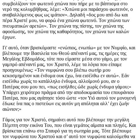
συμβολίζουν τον φωτεινό χιτώνα που πήρε με το βάπτισμα στο
νερό της κολυμβήθρας, λέμε: «Χιτώνα μοι παράσχου φωτεινόν, ο
αναβαλλόμενος φως ως ιμάτιον». Δηλαδή «δος μου από δω και
πέρα Χριστέ μου, να φορώ ένα χιτώνα φωτεινό. Τον χιτώνα των
πνευματικών αρετών». Τον χιτώνα της πίστης, τον χιτώνα της
αφοσίωσης, τον χιτώνα της καθαρότητος, τον χιτώνα των καλών
έργων.
Γι' αυτό, όταν βρισκόμαστε «ενώπιος, ενωπίω» με τον Νυμφίο, και
βλέπουμε την Βασιλεία του Θεού απέναντί μας, τις ημέρες της
Μεγάλης Εβδομάδος, τότε που είμαστε μέσα στο γάμο, με τον
γαμπρό απέναντί μας, τον Χριστό, λέμε τα λόγια που είπαμε
προηγουμένως: «Τον νυμφώνα σου βλέπω σωτήρ μου
κεκοσμημένον και ένδυμα ουκ έχω, ίνα εισέλθω εν αυτώ». Εάν
εισέλθω χωρίς το κατάλληλο ένδυμα, αλλοίμονό μου, αν ο
Πατέρας σου μου πει, «πως εισήλθες ώδε χωρίς ένδυμα γάμου;»
Υπάρχει χειρότερο πράγμα από την αποδοκιμασία του επουράνιου
Πατέρα, που μας αγάπησε τόσο ώστε «τον Υιό αυτού τον μονογενή
έδωκε ίνα πας ο πιστεύων εις αυτόν μη απόληται αλλ’ έχει ζωήν
αιώνιον;»
Γάμος για τον Χριστό, σημαίνει αυτό που βλέπουμε την μεγάλη
Πέμπτη στην εικόνα Του, που είναι γεμάτος αίματα και πληγές. Και
βρίσκεται επάνω στο Σταυρό για τη σωτηρία μας. Τότε βλέπουμε
τον νυμφώνα του Χριστού και σ’ αυτό τον νυμφώνα καλούμεθα να