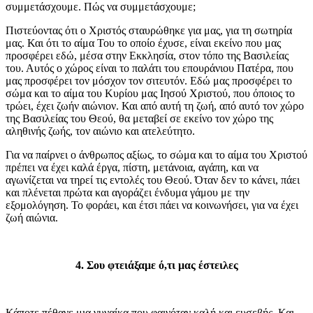
συμμετάσχουμε. Πώς να συμμετάσχουμε;
Πιστεύοντας ότι ο Χριστός σταυρώθηκε για μας, για τη σωτηρία
μας. Και ότι το αίμα Του το οποίο έχυσε, είναι εκείνο που μας
προσφέρει εδώ, μέσα στην Εκκλησία, στον τόπο της Βασιλείας
του. Αυτός ο χώρος είναι το παλάτι του επουράνιου Πατέρα, που
μας προσφέρει τον μόσχον τον σιτευτόν. Εδώ μας προσφέρει το
σώμα και το αίμα του Κυρίου μας Ιησού Χριστού, που όποιος το
τρώει, έχει ζωήν αιώνιον. Και από αυτή τη ζωή, από αυτό τον χώρο
της Βασιλείας του Θεού, θα μεταβεί σε εκείνο τον χώρο της
αληθινής ζωής, τον αιώνιο και ατελεύτητο.
Για να παίρνει ο άνθρωπος αξίως, το σώμα και το αίμα του Χριστού
πρέπει να έχει καλά έργα, πίστη, μετάνοια, αγάπη, και να
αγωνίζεται να τηρεί τις εντολές του Θεού. Όταν δεν το κάνει, πάει
και πλένεται πρώτα και αγοράζει ένδυμα γάμου με την
εξομολόγηση. Το φοράει, και έτσι πάει να κοινωνήσει, για να έχει
ζωή αιώνια.
4. Σου φτειάξαμε ό,τι μας έστειλες
Κάποτε πέθανε μια γυναίκα που φαινόταν καλή και ευσεβής. Και