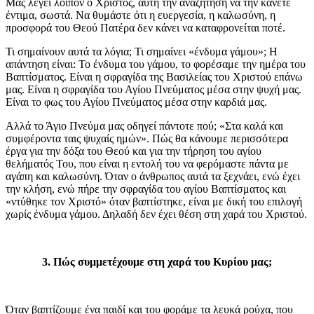
Μας λέγει λοιπόν ο Χριστός, αυτή την αναζήτηση να την κάνετε
έντιμα, σωστά. Να θυμάστε ότι η ευεργεσία, η καλωσύνη, η
προσφορά του Θεού Πατέρα δεν κάνει να καταφρονείται ποτέ.
Τι σημαίνουν αυτά τα λόγια; Τι σημαίνει «ένδυμα γάμου»; Η
απάντηση είναι: Το ένδυμα του γάμου, το φορέσαμε την ημέρα του
Βαπτίσματος. Είναι η σφραγίδα της Βασιλείας του Χριστού επάνω
μας. Είναι η σφραγίδα του Αγίου Πνεύματος μέσα στην ψυχή μας.
Είναι το φως του Αγίου Πνεύματος μέσα στην καρδιά μας.
Αλλά το Άγιο Πνεύμα μας οδηγεί πάντοτε πού; «Στα καλά και
συμφέροντα ταις ψυχαίς ημών». Πώς θα κάνουμε περισσότερα
έργα για την δόξα του Θεού και για την τήρηση του αγίου
θελήματός Του, που είναι η εντολή του να φερόμαστε πάντα με
αγάπη και καλωσύνη. Όταν ο άνθρωπος αυτά τα ξεχνάει, ενώ έχει
την κλήση, ενώ πήρε την σφραγίδα του αγίου Βαπτίσματος και
«ντύθηκε τον Χριστό» όταν βαπτίστηκε, είναι με δική του επιλογή
χωρίς ένδυμα γάμου. Δηλαδή δεν έχει θέση στη χαρά του Χριστού.
3. Πώς συμμετέχουμε στη χαρά του Κυρίου μας;
Όταν βαπτίζουμε ένα παιδί και του φοράμε τα λευκά ρούχα, που