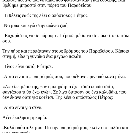
βρέθηκε μπροστά στην πόρτα του Παραδείσου.
-Τι θέλεις εδώ; της λέει ο απόστολος Πέτρος.
-Να μπω και εγώ στην αιώνια ζωή.
–Ευχαρίστως να σε πάρουμε. Πέρασε μέσα να σε πάω στο σπιτάκι
σου.
Την πήρε και περπάταγαν στους δρόμους του Παραδείσου. Κάποια
στιγμή, είδε η γυναίκα ένα μεγάλο παλάτι.
-Τίνος είναι αυτό; Ρώτησε.
-Αυτό είναι της υπηρέτριάς σου, που πέθανε πριν από κανά μήνα.
«Α» είπε μέσα της, «αν η υπηρέτρια έχει τόσο ωραίο σπίτι,
φαντάσου τι θα έχω εγώ». Σε λίγο έφτασαν σε ένα καλυβάκι, που
δεν έκανε ούτε για κοτέτσι. Της λέει ο απόστολος Πέτρος:
-Αυτό είναι για σένα.
Λέει έκπληκτη η κυρία:
-Καλά απόστολέ μου. Για την υπηρέτριά μου, εκείνο το παλάτι και
για μένα αυτό;