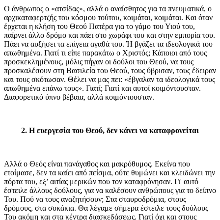
Ο άνθρωπος ο «ατσίδας», αλλά ο αναίσθητος για τα πνευματικά, ο
αρχικαταφερτζής του κόσμου τούτου, κοιμάται, κοιμάται. Και όταν
έρχεται η κλήση του Θεού Πατέρα για το γάμο του Υιού του,
παίρνει άλλο δρόμο και πάει στο χωράφι του και στην εμπορία του.
Πάει να αυξήσει τα επίγεια αγαθά του. Ή βγάζει τα ιδεολογικά του
απωθημένα. Γιατί τι είπε παρακάτω ο Χριστός; Κάποιοι από τους
προσκεκλημένους, μόλις πήγαν οι δούλοι του Θεού, να τους
προσκαλέσουν στη Βασιλεία του Θεού, τους ύβρισαν, τους έδειραν
και τους σκότωσαν. Θέλει να μας πει: «έβγαλαν τα ιδεολογικά τους
απωθημένα επάνω τους». Γιατί; Γιατί και αυτοί κοιμόντουσταν.
Διαφορετικό ύπνο βέβαια, αλλά κοιμόντουσταν.
2. Η ευεργεσία του Θεού, δεν κάνει να καταφρονείται
Αλλά ο Θεός είναι πανάγαθος και μακρόθυμος. Εκείνα που
ετοίμασε, δεν τα καίει από πείσμα, ούτε θυμώνει και κλειδώνει την
πόρτα του, εξ’ αιτίας μερικών που τον καταφρόνησαν. Γι' αυτό
έστειλε άλλους δούλους, για να καλέσουν ανθρώπους για το δείπνο
Του. Πού να τους αναζητήσουν; Στα σταυροδρόμια, στους
δρόμους, στα σοκάκια. Θα λέγαμε σήμερα έστειλε τους δούλους
Του ακόμη και στα κέντρα διασκεδάσεως. Γιατί όχι και στους