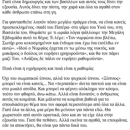
Γιατί είναι δημιουργός και των βασιλέων και αυτός τους δίνει την
εξουσία. Αυτός δίνει την πίστη, την χαρά και όλα τα αγαθά στον
κάθε άνθρωπο επάνω στη γη.
Για φαντασθείτε λοιπόν πόσο μεγάλο πράγμα είναι, να είναι κανείς
προσκεκλημένος -παιδί του Πατέρα- στο γάμο του Υιού του, στη
Βασιλεία του. Θυμάστε με τι ωραία λόγια ψάλλουμε την Μεγάλη
Εβδομάδα αυτό το θέμα; Τι λέμε: «Τον νυμφώνα σου βλέπω,
Σωτήρ μου κεκοσμημένον και ένδυμα ουκ έχω ίνα εισέλθω εν
αυτώ». «Ιδού ο Νυμφίος έρχεται εν τω μέσω της νυκτός, και
μακάριος ο δούλος ον ευρήσει γρηγορούντα», και θα τον πάρει
μαζί Του. «Ανάξιος δε πάλιν ον ευρήσει ραθυμούντα».
Ποιά είναι η εγρήγορση και ποιά είναι η ραθυμία;
Όχι του σωματικού ύπνου, αλλά του ψυχικού ύπνου. «Ξύπνιος»
μπορεί να είναι κανείς... Να «περπατάει» άνετα παντού και να είναι
στο μυαλό ατσίδα. Και μπορεί να φέρνει ολόκληρο τον κόσμο,
τούτο τον φθαρτό, άνω-κάτω. Αλλά είναι δυνατόν, ο άνθρωπος
αυτός να κοιμάται. Και μάλιστα να κοιμάται βαθειά για το
σπουδαιότερο θέμα που τον αφορά περισσότερο από όλα τα άλλα.
Γιατί όλα τα άλλα, μια μέρα θα μείνουν για πάντα εδώ. Θα
χωριστούν από αυτόν οριστικά, όσο και αν τα είχε όλα στην
εξουσία του. Γιατί θα πεθάνει. Αλλά εκείνα τα αγαθά, τα επουράνια,
εάν τα αποκτήσει, θα είναι για πάντα δικά του.