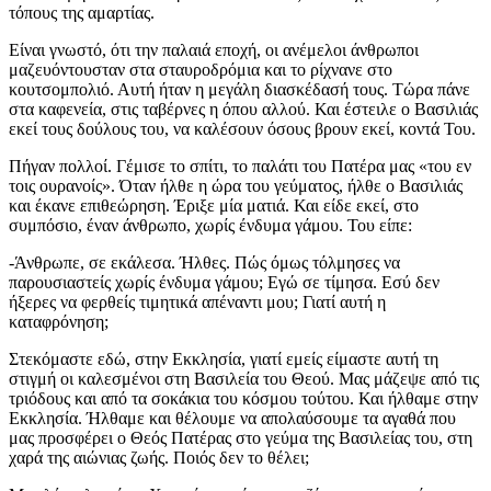
τόπους της αμαρτίας.
Είναι γνωστό, ότι την παλαιά εποχή, οι ανέμελοι άνθρωποι
μαζευόντουσταν στα σταυροδρόμια και το ρίχνανε στο
κουτσομπολιό. Αυτή ήταν η μεγάλη διασκέδασή τους. Τώρα πάνε
στα καφενεία, στις ταβέρνες η όπου αλλού. Και έστειλε ο Βασιλιάς
εκεί τους δούλους του, να καλέσουν όσους βρουν εκεί, κοντά Του.
Πήγαν πολλοί. Γέμισε το σπίτι, το παλάτι του Πατέρα μας «του εν
τοις ουρανοίς». Όταν ήλθε η ώρα του γεύματος, ήλθε ο Βασιλιάς
και έκανε επιθεώρηση. Έριξε μία ματιά. Και είδε εκεί, στο
συμπόσιο, έναν άνθρωπο, χωρίς ένδυμα γάμου. Του είπε:
-Άνθρωπε, σε εκάλεσα. Ήλθες. Πώς όμως τόλμησες να
παρουσιαστείς χωρίς ένδυμα γάμου; Εγώ σε τίμησα. Εσύ δεν
ήξερες να φερθείς τιμητικά απέναντι μου; Γιατί αυτή η
καταφρόνηση;
Στεκόμαστε εδώ, στην Εκκλησία, γιατί εμείς είμαστε αυτή τη
στιγμή οι καλεσμένοι στη Βασιλεία του Θεού. Μας μάζεψε από τις
τριόδους και από τα σοκάκια του κόσμου τούτου. Και ήλθαμε στην
Εκκλησία. Ήλθαμε και θέλουμε να απολαύσουμε τα αγαθά που
μας προσφέρει ο Θεός Πατέρας στο γεύμα της Βασιλείας του, στη
χαρά της αιώνιας ζωής. Ποιός δεν το θέλει;