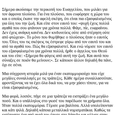
Σήμερα ακούσαμε την περικοπή του Ευαγγελίου, που μιλάει για
τον άφρονα πλούσιο. Για ένα πλούσιο, που ευφόρησε η χώρα του
και ο οποίος έκανε την αφελή σκέψη, ότι είναι πια εξασφαλισμένος
για όλη του την ζωή. Και είπε στον εαυτό του: «ψυχή έχεις πολλά
αγαθά που σου φτάνουν για χρόνια πολλά. Φάγε, πίε, ευφραίνου.
Δεν έχεις ανάγκη κανένα. Δεν κινδυνεύεις ούτε από στέρηση ούτε
από φτώχεια». Το μόνο που θυμήθηκε ο πλούσιος ήταν ο εαυτός
του. Όλες του τις σκέψεις τις έστρεφε γύρω από τον εαυτό του και
από τα αγαθά του. Πώς θα εξασφαλιστεί. Και ενώ νόμισε τον εαυτό
του εξασφαλισμένο για χρόνια πολλά, ήρθε ο άγγελος του Θεού
και του είπε: «Σήμερα θα φύγεις από αυτή την ζωή. Και αυτά που
σύναξες σε ποιόν θα μείνουν;». Σε κάποιον άλλον δηλαδή θα πάνε,
όχι σε σένα.
Μια σύγχρονη ιστορία μιλά για έναν εκατομμυριούχο που είχε
μεγάλες συναλλαγές με τις τράπεζες. Κάθε ημέρα συναλλασσόταν,
φροντίζοντας να τα έχει όλα δικά του, να μην χάσει τίποτε, για να
είναι εξασφαλισμένος.
Μια φορά, λοιπόν, πήγε σε μια τράπεζα να εισπράξει ένα μεγάλο
ποσό. Και ο υπάλληλος στο γκισέ του παρέδωσε τα χρήματα όλα.
Ήταν πολλά εκατομμύρια. Γέμισε μια βαλίτσα. Αλλά υπολείπονταν
και κάτι ψιλά. Δηλαδή κάποια μεταλλικά νομισματάκια. Καθώς τα
εισέπραττε ένα από αυτά του έπεσε στο δάπεδο και κύλισε στην