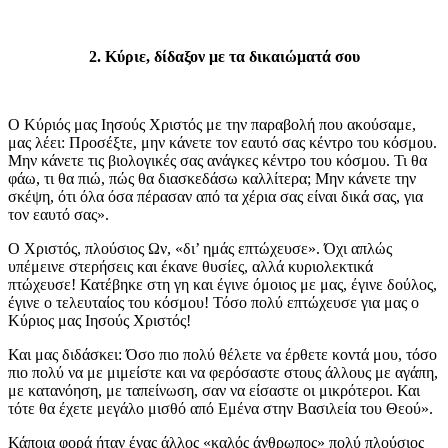
2. Κύριε, δίδαξον με τα δικαιώματά σου
Ο Κύριός μας Ιησούς Χριστός με την παραβολή που ακούσαμε,
μας λέει: Προσέξτε, μην κάνετε τον εαυτό σας κέντρο του κόσμου.
Μην κάνετε τις βιολογικές σας ανάγκες κέντρο του κόσμου. Τι θα
φάω, τι θα πιώ, πώς θα διασκεδάσω καλλίτερα; Μην κάνετε την
σκέψη, ότι όλα όσα πέρασαν από τα χέρια σας είναι δικά σας, για
τον εαυτό σας».
Ο Χριστός, πλούσιος Ων, «δι’ ημάς επτώχευσε». Όχι απλώς
υπέμεινε στερήσεις και έκανε θυσίες, αλλά κυριολεκτικά
πτώχευσε! Κατέβηκε στη γη και έγινε όμοιος με μας, έγινε δούλος,
έγινε ο τελευταίος του κόσμου! Τόσο πολύ επτώχευσε για μας ο
Κύριος μας Ιησούς Χριστός!
Και μας διδάσκει: Όσο πιο πολύ θέλετε να έρθετε κοντά μου, τόσο
πιο πολύ να με μιμείστε και να φερόσαστε στους άλλους με αγάπη,
με κατανόηση, με ταπείνωση, σαν να είσαστε οι μικρότεροι. Και
τότε θα έχετε μεγάλο μισθό από Εμένα στην Βασιλεία του Θεού».
Κάποια φορά ήταν ένας άλλος «καλός άνθρωπος» πολύ πλούσιος