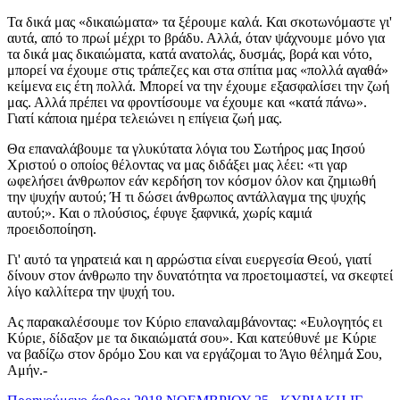
Τα δικά μας «δικαιώματα» τα ξέρουμε καλά. Και σκοτωνόμαστε γι'
αυτά, από το πρωί μέχρι το βράδυ. Αλλά, όταν ψάχνουμε μόνο για
τα δικά μας δικαιώματα, κατά ανατολάς, δυσμάς, βορά και νότο,
μπορεί να έχουμε στις τράπεζες και στα σπίτια μας «πολλά αγαθά»
κείμενα εις έτη πολλά. Μπορεί να την έχουμε εξασφαλίσει την ζωή
μας. Αλλά πρέπει να φροντίσουμε να έχουμε και «κατά πάνω».
Γιατί κάποια ημέρα τελειώνει η επίγεια ζωή μας.
Θα επαναλάβουμε τα γλυκύτατα λόγια του Σωτήρος μας Ιησού
Χριστού ο οποίος θέλοντας να μας διδάξει μας λέει: «τι γαρ
ωφελήσει άνθρωπον εάν κερδήση τον κόσμον όλον και ζημιωθή
την ψυχήν αυτού; Ή τι δώσει άνθρωπος αντάλλαγμα της ψυχής
αυτού;». Και ο πλούσιος, έφυγε ξαφνικά, χωρίς καμιά
προειδοποίηση.
Γι' αυτό τα γηρατειά και η αρρώστια είναι ευεργεσία Θεού, γιατί
δίνουν στον άνθρωπο την δυνατότητα να προετοιμαστεί, να σκεφτεί
λίγο καλλίτερα την ψυχή του.
Ας παρακαλέσουμε τον Κύριο επαναλαμβάνοντας: «Ευλογητός ει
Κύριε, δίδαξον με τα δικαιώματά σου». Και κατεύθυνέ με Κύριε
να βαδίζω στον δρόμο Σου και να εργάζομαι το Άγιο θέλημά Σου,
Αμήν.-