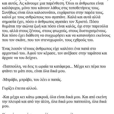
και αυτός. Ας κάνουμε μια παρένθεση. Όλοι οι άνθρωποι είναι
καλόψυχοι, μόνο που κάνουν λάθος στις τοποθετήσεις τους.
Συνήθως είναι όλοι καλοσυνάτοι, ευχάριστοι στην παρέα τους,
καλοί με τους ανθρώπους που αγαπάνε. Καλά και αυτά αλλά
σημασία έχει, πόσο ο άνθρωπος αγαπάει τον Χριστό. Πόσο
θυμάται την αιώνια ζωή και πόσο είναι καλός, όχι στην παρεούλα
του, αλλά στους ξένους, στους φτωχούς, στους δυστυχισμένους.
Και πόσο έχει διάθεση να συγχωρήσει και να κατανοήσει εκείνους
που τον σκάνε, που τον στενοχωρούν, τους εχθρούς του.
Ένας λοιπόν τέτοιος άνθρωπος είχε καλέσει ένα παπά στο
αρχοντικό του. Αφού τον κέρασε, τον ανέβασε στην ταράτσα και
άρχισε να του δείχνει.
-Παππούλη, να δεις τι ωραία τα κατάφερα... Μέχρι κει πέρα που
φτάνει το μάτι σου, είναι όλα δικά μου.
-Μπράβο, μπράβο, του λέει ο παπάς.
Γυρίζει έπειτα αλλού.
-Και μέχρι κει κάτω μακρυά, όλα είναι δικά μου. Και από εκείνη
την πλευρά και από την άλλη, όλα δικά μου παππούλη, όλα δικά
μου.