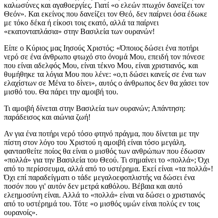
καλωσύνες και αγαθοεργίες. Γιατί «ο ελεών πτωχόν δανείζει τον
Θεόν». Και εκείνος που δανείζει τον Θεό, δεν παίρνει όσα έδωκε
με τόκο δέκα ή είκοσι τοις εκατό, αλλά τα παίρνει
«εκατονταπλάσια» στην Βασιλεία των ουρανών!
Είπε ο Κύριος μας Ιησούς Χριστός: «Όποιος δώσει ένα ποτήρι
νερό σε ένα άνθρωπο φτωχό στο όνομά Μου, επειδή τον πόνεσε
που είναι αδελφός Μου, είναι τέκνο Μου, είναι χριστιανός, και
θυμήθηκε τα λόγια Μου που λένε: «ο,τι δώσει κανείς σε ένα των
ελαχίστων σε Μένα το δίνει», αυτός ο άνθρωπος δεν θα χάσει τον
μισθό του. Θα πάρει την αμοιβή του.
Τι αμοιβή δίνεται στην Βασιλεία των ουρανών; Απάντηση:
παράδεισος και αιώνια ζωή!
Αν για ένα ποτήρι νερό τόσο φτηνό πράγμα, που δίνεται με την
πίστη στον λόγο του Χριστού η αμοιβή είναι τόσο μεγάλη,
φαντασθείτε ποίος θα είναι ο μισθός των ανθρώπων που έδωσαν
«πολλά» για την Βασιλεία του Θεού. Τι σημαίνει το «πολλά»; Όχι
από το περίσσευμα, αλλά από το υστέρημα. Εκεί είναι «τα πολλά»!
Όχι επί παραδείγματι ο τάδε μεγαλοεφοπλιστής να δώσει ένα
ποσόν που γι' αυτόν δεν μετρά καθόλου. Βέβαια και αυτό
ελεημοσύνη είναι. Αλλά το «πολλά» είναι να δώσει ο χριστιανός
από το υστέρημά του. Τότε «ο μισθός υμών είναι πολύς εν τοις
ουρανοίς».