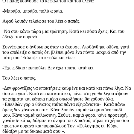
Ο παπάς κουνούσε το κεφάλι του και του έλεγε:
-Μπράβο, μπράβο, πολύ ωραία.
Αφού λοιπόν τελείωσε του λέει ο παπάς.
-Να σου κάνω τώρα μια ερώτηση. Κατά κει πόσα έχεις; Και του
έδειξε τον ουρανό.
Συννέφιασε ο άνθρωπος όταν το άκουσε. Αισθάνθηκε οδύνη, γιατί
του απέδειξε ο παπάς ότι βλέπει μόνο ένα πόντο μακρυά από την
μύτη του. Έσκυψε το κεφάλι και είπε:
-Έχεις δίκιο παππούλη. Δεν έχω τίποτε κατά κει.
Του λέει ο παπάς.
-Δεν φροντίζεις να αποκτήσεις καϋμένε και κατά κει πάνω λίγα. Να
σου πω γιατί. Κατά δω και κατά κει, πάνω στη γη θα λιγοστέψουν
τα χτήματα και κάποια ημέρα οπωσδήποτε θα χαθούν όλα.
«Επελθών γαρ ο θάνατος ταύτα πάντα εξηφάνισται». Κατά πάνω
όμως δεν χάνονται ποτέ. Κάνε λοιπόν καμιά ελεημοσύνη παιδί
μου. Κάνε καμιά καλωσύνη. Σκύψε, καμιά φορά, κάνε προσευχή,
γονάτισε κάτω, δόξασε το όνομα του Χριστού, σήκω τα χέρια σου
προς τον ουρανό και παρακάλεσέ Τον. «Ευλογητός ει, Κύριε,
δίδαξον με τα δικαιώματά σου ».