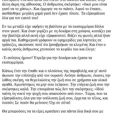
άλλη άκρη της αίθουσας. Ο άνθρωπος σκέφτηκε: «δικό μου είναι
γιατί να το χάσω;». Και όρμησε να το πιάσει. Αφού το έπιασε,
αισθάνθηκε μεγάλη χαρά γιατί δεν έχασε τίποτε. Τα εξασφάλισε
όλα για τον εαυτό του!
Εν τω μεταξύ είχε αφήσει τη βαλίτσα με τα εκατομμύρια δίπλα
στον γκισέ. Και όταν γυρίζει με τη δεκάρα στη χούφτα, κοιτάζει για
την βαλίτζα αλλά αυτή είχε εξαφανιστεί. Βάζει τις φωνές αλλά ήταν
αργά πια. Καθημερινά γράφουν οι εφημερίδες για ληστείες σε
τράπεζες, ακούσατε ποτέ ότι ξαναβρήκαν τα κλεμένα; Και έτσι ο
καλός αυτός άνθρωπος χτυπούσε το κεφάλι του και έλεγε:
-Τι ανόητος ήμουν! Έτρεξα για την δεκάρα και έχασα τα
εκατομμύρια.
Κάπως έτσι την έπαθε και ο πλούσιος της παραβολής και γι' αυτό
άκουσε την επίπληξη από τον ουρανό: Ανόητε άνθρωπε, έκανες την
λάθος σκέψη, να θεμελιώσεις την ζωή σου σε χρήματα και υλικά
αγαθά. Αγωνίστηκες να μην σου λείψουν. Την επίγεια ζωή σου την
σκέφτηκες καλά. Την επουράνια πώς δεν την σκέφτηκες; «Ιδού
ταύτη τη νυκτί την ψυχή σου απαιτούσιν από σου». Τώρα, που τα
εξασφάλισες όλα για την υπόλοιπη ζωή σου, έρχεται το τέλος, και
λοιπόν; Σε ποιόν θα μείνουν; Όχι σε σένα!
Θα μπορούσες να τα είχες κρατήσει για πάντα όλα δικά σου με