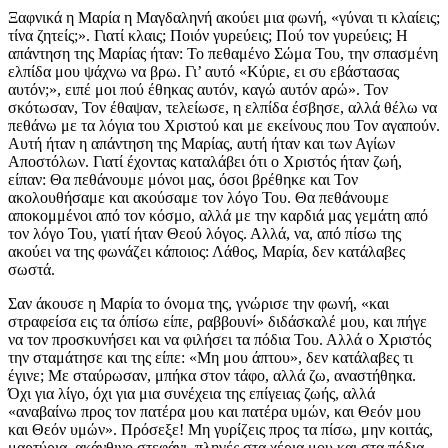
Ξαφνικά η Μαρία η Μαγδαληνή ακούει μια φωνή, «γύναι τι κλαίεις;
τίνα ζητείς;». Γιατί κλαις; Ποιόν γυρεύεις; Πού τον γυρεύεις; Η
απάντηση της Μαρίας ήταν: Το πεθαμένο Σώμα Του, την σπασμένη
ελπίδα μου ψάχνω να βρω. Γι’ αυτό «Κύριε, ει συ εβάστασας
αυτόν;», ειπέ μοι πού έθηκας αυτόν, καγώ αυτόν αρώ». Τον
σκότωσαν, Τον έθαψαν, τελείωσε, η ελπίδα έσβησε, αλλά θέλω να
πεθάνω με τα λόγια του Χριστού και με εκείνους που Τον αγαπούν.
Αυτή ήταν η απάντηση της Μαρίας, αυτή ήταν και των Αγίων
Αποστόλων. Γιατί έχοντας καταλάβει ότι ο Χριστός ήταν ζωή,
είπαν: Θα πεθάνουμε μόνοι μας, όσοι βρέθηκε και Τον
ακολουθήσαμε και ακούσαμε τον λόγο Του. Θα πεθάνουμε
αποκομμένοι από τον κόσμο, αλλά με την καρδιά μας γεμάτη από
τον λόγο Του, γιατί ήταν Θεού λόγος. Αλλά, να, από πίσω της
ακούει να της φωνάζει κάποιος: Λάθος, Μαρία, δεν κατάλαβες
σωστά.
Σαν άκουσε η Μαρία το όνομα της, γνώρισε την φωνή, «και
στραφείσα εις τα όπίσω είπε, ραββουνί» διδάσκαλέ μου, και πήγε
να τον προσκυνήσει και να φιλήσει τα πόδια Του. Αλλά ο Χριστός
την σταμάτησε και της είπε: «Μη μου άπτου», δεν κατάλαβες τι
έγινε; Με σταύρωσαν, μπήκα στον τάφο, αλλά ζω, αναστήθηκα.
Όχι για λίγο, όχι για μια συνέχεια της επίγειας ζωής, αλλά
«αναβαίνω προς τον πατέρα μου και πατέρα υμών, και Θεόν μου
και Θεόν υμών». Πρόσεξε! Μη γυρίζεις προς τα πίσω, μην κοιτάς,
μαρτύρια, ακάνθινο στεφάνι, πληγές στα χέρια μου και στα πόδια