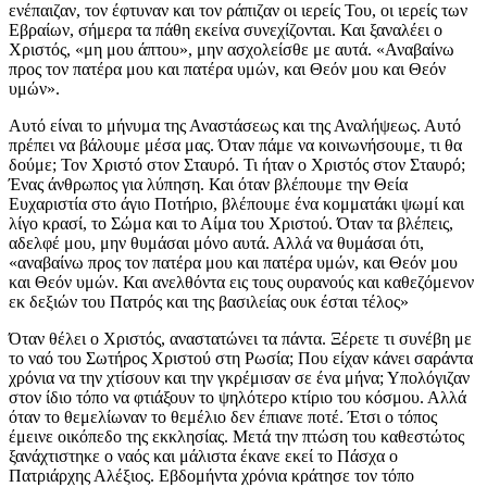
ενέπαιζαν, τον έφτυναν και τον ράπιζαν οι ιερείς Του, οι ιερείς των
Εβραίων, σήμερα τα πάθη εκείνα συνεχίζονται. Και ξαναλέει ο
Χριστός, «μη μου άπτου», μην ασχολείσθε με αυτά. «Αναβαίνω
προς τον πατέρα μου και πατέρα υμών, και Θεόν μου και Θεόν
υμών».
Αυτό είναι το μήνυμα της Αναστάσεως και της Αναλήψεως. Αυτό
πρέπει να βάλουμε μέσα μας. Όταν πάμε να κοινωνήσουμε, τι θα
δούμε; Τον Χριστό στον Σταυρό. Τι ήταν ο Χριστός στον Σταυρό;
Ένας άνθρωπος για λύπηση. Και όταν βλέπουμε την Θεία
Ευχαριστία στο άγιο Ποτήριο, βλέπουμε ένα κομματάκι ψωμί και
λίγο κρασί, το Σώμα και το Αίμα του Χριστού. Όταν τα βλέπεις,
αδελφέ μου, μην θυμάσαι μόνο αυτά. Αλλά να θυμάσαι ότι,
«αναβαίνω προς τον πατέρα μου και πατέρα υμών, και Θεόν μου
και Θεόν υμών. Και ανελθόντα εις τους ουρανούς και καθεζόμενον
εκ δεξιών του Πατρός και της βασιλείας ουκ έσται τέλος»
Όταν θέλει ο Χριστός, αναστατώνει τα πάντα. Ξέρετε τι συνέβη με
το ναό του Σωτήρος Χριστού στη Ρωσία; Που είχαν κάνει σαράντα
χρόνια να την χτίσουν και την γκρέμισαν σε ένα μήνα; Υπολόγιζαν
στον ίδιο τόπο να φτιάξουν το ψηλότερο κτίριο του κόσμου. Αλλά
όταν το θεμελίωναν το θεμέλιο δεν έπιανε ποτέ. Έτσι ο τόπος
έμεινε οικόπεδο της εκκλησίας. Μετά την πτώση του καθεστώτος
ξανάχτιστηκε ο ναός και μάλιστα έκανε εκεί το Πάσχα ο
Πατριάρχης Αλέξιος. Εβδομήντα χρόνια κράτησε τον τόπο