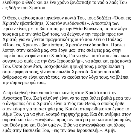
ελεύθερο ο Θεός και σε ένα χρόνο ξανάφτιαξε το ναό ο λαός Του
εις δόξαν του Χριστού.
Ο Θεός εκείνους που πηγαίνουν κοντά Του, τους δοξάζει «Όσοι εις
Χριστόν εβαπτίσθητε, Χριστόν ενεδύσασθε». Αποστολή των
ιερέων είναι, με το βάπτισμα, με την Θεία Κοινωνία, με τον λόγο
τους και με την αγία ζωή τους, να δείχνουν την πορεία προς τον
Χριστό, για να γίνεται πραγματικότης αυτό που λέει ο Παύλος:
«Όσοι εις Χριστόν εβαπτίσθητε, Χριστόν ενεδύσασθε». Πρέπει
λοιπόν στην καρδιά μας, στα έργα μας, στις σκέψεις μας, στην
πορεία μας να φαίνεται ο Χριστός. Για να γίνει αυτό που είπε: «και
συνανυψώ υμάς εις την άνω Ιερουσαλήμ», να πάρει και εμάς κοντά
Του. Όσοι ζουν έτσι, μοσχοβολάει η ψυχή τους, μοσχοβολάει η
συμπεριφορά τους, γίνονται ευωδία Χριστού. Χαίρεται ο κάθε
άνθρωπος να είναι κοντά τους, να ακούει τον λόγο τους, να βλέπει
την συμπεριφορά τους.
Ζωή αληθινή είναι να πιστεύει κανείς στον Χριστό και στην
Ανάσταση Του. Ζωή αληθινή είναι να το έχει βάλει βαθιά μέσα του
ο άνθρωπος ότι ο Χριστός είναι ο Υιός του Θεού, ο οποίος ήρθε
στον κόσμο για τη σωτηρία μας. Και ότι σταυρώθηκε και έχυσε το
Αίμα Του, για να γίνει λουτρό της ψυχής μας. Και ότι ανέβηκε στον
ουρανό και είπε: «αναβαίνω προς τον πατέρα μου και πατέρα υμών,
και Θεόν μου και Θεόν υμών». Είθε να συνανυψώσει και όλους
εμάς στην Βασιλεία Του, «εις την άνω Ιερουσαλήμ». Αμήν.-