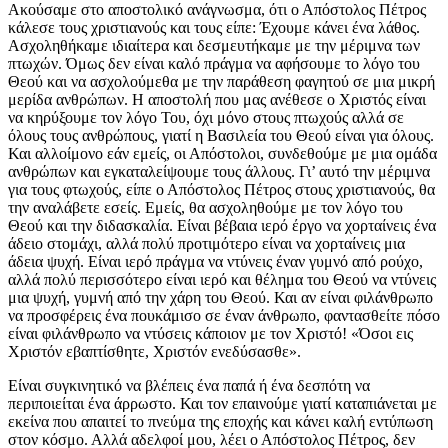
Ακούσαμε στο αποστολικό ανάγνωσμα, ότι ο Απόστολος Πέτρος
κάλεσε τους χριστιανούς και τους είπε: Έχουμε κάνει ένα λάθος.
Ασχοληθήκαμε ιδιαίτερα και δεσμευτήκαμε με την μέριμνα των
πτωχών. Όμως δεν είναι καλό πράγμα να αφήσουμε το λόγο του
Θεού και να ασχολούμεθα με την παράθεση φαγητού σε μια μικρή
μερίδα ανθρώπων. Η αποστολή που μας ανέθεσε ο Χριστός είναι
να κηρύξουμε τον λόγο Του, όχι μόνο στους πτωχούς αλλά σε
όλους τους ανθρώπους, γιατί η Βασιλεία του Θεού είναι για όλους.
Και αλλοίμονο εάν εμείς, οι Απόστολοι, συνδεθούμε με μια ομάδα
ανθρώπων και εγκαταλείψουμε τους άλλους. Γι’ αυτό την μέριμνα
για τους φτωχούς, είπε ο Απόστολος Πέτρος στους χριστιανούς, θα
την αναλάβετε εσείς. Εμείς, θα ασχοληθούμε με τον λόγο του
Θεού και την διδασκαλία. Είναι βέβαια ιερό έργο να χορταίνεις ένα
άδειο στομάχι, αλλά πολύ προτιμότερο είναι να χορταίνεις μια
άδεια ψυχή. Είναι ιερό πράγμα να ντύνεις έναν γυμνό από ρούχο,
αλλά πολύ περισσότερο είναι ιερό και θέλημα του Θεού να ντύνεις
μια ψυχή, γυμνή από την χάρη του Θεού. Και αν είναι φιλάνθρωπο
να προσφέρεις ένα πουκάμισο σε έναν άνθρωπο, φαντασθείτε πόσο
είναι φιλάνθρωπο να ντύσεις κάποιον με τον Χριστό! «Όσοι εις
Χριστόν εβαπτίσθητε, Χριστόν ενεδύσασθε».
Είναι συγκινητικό να βλέπεις ένα παπά ή ένα δεσπότη να
περιποιείται ένα άρρωστο. Και τον επαινούμε γιατί καταπιάνεται με
εκείνα που απαιτεί το πνεύμα της εποχής και κάνει καλή εντύπωση
στον κόσμο. Αλλά αδελφοί μου, λέει ο Απόστολος Πέτρος, δεν