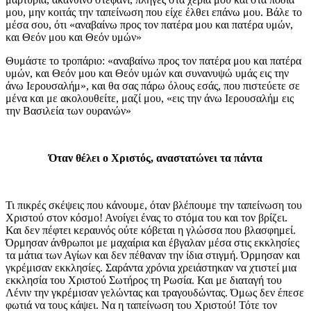
μου, μην κοιτάς την ταπείνωση που είχε έλθει επάνω μου. Βάλε το
μέσα σου, ότι «αναβαίνω προς τον πατέρα μου και πατέρα υμών,
και Θεόν μου και Θεόν υμών»
Θυμάστε το τροπάριο: «αναβαίνω προς τον πατέρα μου και πατέρα
υμών, και Θεόν μου και Θεόν υμών και συνανυψώ υμάς εις την
άνω Ιερουσαλήμ», και θα σας πάρω όλους εσάς, που πιστεύετε σε
μένα και με ακολουθείτε, μαζί μου, «εις την άνω Ιερουσαλήμ εις
την Βασιλεία των ουρανών»
Όταν θέλει ο Χριστός, αναστατώνει τα πάντα
Τι πικρές σκέψεις που κάνουμε, όταν βλέπουμε την ταπείνωση του
Χριστού στον κόσμο! Ανοίγει ένας το στόμα του και τον βρίζει.
Και δεν πέφτει κεραυνός ούτε κόβεται η γλώσσα που βλασφημεί.
Όρμησαν άνθρωποι με μαχαίρια και έβγαλαν μέσα στις εκκλησίες
τα μάτια των Αγίων και δεν πέθαναν την ίδια στιγμή. Όρμησαν και
γκρέμισαν εκκλησίες. Σαράντα χρόνια χρειάστηκαν να χτιστεί μια
εκκλησία του Χριστού Σωτήρος τη Ρωσία. Και με διαταγή του
Λένιν την γκρέμισαν γελώντας και τραγουδώντας. Όμως δεν έπεσε
φωτιά να τους κάψει. Να η ταπείνωση του Χριστού! Τότε τον