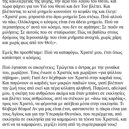
της καλλιέργειας της ψυχής, την αξία του λόγου του Θεού, και
τώρα ψάχνει για τον Υιό του Θεού και δεν Τον βλέπει. Και
βλέποντας το κενό μνημείο κουνούσε το κεφάλι της και έλεγε:
«Χριστέ μου, μπροστά στο άγιο μνημείο Σου στέκω. Πού αλλού
να πάω; Ολόκληρος ο κόσμος είναι ένα άδειο μνημείο. Πού να
περπατήσεις σ’ αυτό τον κόσμο, που δεν σε αγάπησε; Σε ποιόν να
μιλήσεις; Σε αυτούς που σε σταύρωσαν; Πώς να βαδίσω στους
δρόμους της Ιερουσαλήμ που είναι μνήματα ανοιχτά, χωρίς χάρη
και χωρίς φως από τον Θεό;».
Εμείς θα προσθέταμε: Πού να καταφύγω, Χριστέ μου, έτσι όπως
κατάντησε ο κόσμος;
Πού έφτασαν οι οικογένειες; Τρώγεται ο άντρας με την γυναίκα
του, χωρίζουν. Τους ένωσε ο Χριστός και χωρίζουν «για ψύλλου
πήδημα», γιατί; Γιατί δεν δέχθηκαν τον Χριστό στην καρδιά τους.
Και παγώνουν οι καρδιές των μικρών παιδιών τους, γιατί βλέπουν
την ζωή τους από εκεί και πέρα κόλαση αληθινή. Παγώνει, αδελφοί
μου, η σκέψη του ανθρώπου ακόμα και όταν μπαίνει σε εκκλησίες
και βλέπει τους ανθρώπους, αντί να στέκουν με «άνω τας καρδίας»,
προς τον Χριστό, να φέρονται με ασέβεια μέσα στην εκκλησία. Τι
θλιβερό θέαμα! Αν για μας είναι έτσι, φανταστείτε τι πίκρα είναι για
τους Αγίους και για την Υπεραγία Θεοτόκο, που περιέρχεται, από
εκκλησία σε εκκλησία για να καμαρώνει τα τέκνα του Χριστού, και
αντί να τα καμαρώνει, γεμίζει λύπη από τη συμπεριφορά τους!