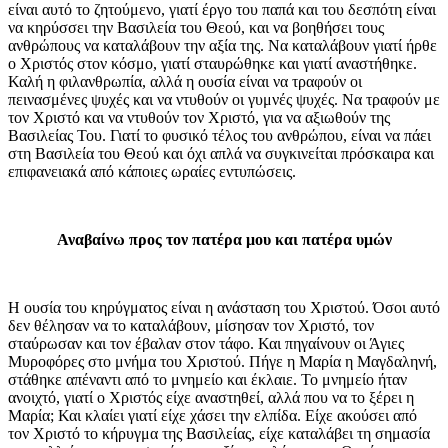
είναι αυτό το ζητούμενο, γιατί έργο του παπά και του δεσπότη είναι
να κηρύσσει την Βασιλεία του Θεού, και να βοηθήσει τους
ανθρώπους να καταλάβουν την αξία της. Να καταλάβουν γιατί ήρθε
ο Χριστός στον κόσμο, γιατί σταυρώθηκε και γιατί αναστήθηκε.
Καλή η φιλανθρωπία, αλλά η ουσία είναι να τραφούν οι
πεινασμένες ψυχές και να ντυθούν οι γυμνές ψυχές. Να τραφούν με
τον Χριστό και να ντυθούν τον Χριστό, για να αξιωθούν της
Βασιλείας Του. Γιατί το φυσικό τέλος του ανθρώπου, είναι να πάει
στη Βασιλεία του Θεού και όχι απλά να συγκινείται πρόσκαιρα και
επιφανειακά από κάποιες ωραίες εντυπώσεις.
Αναβαίνω προς τον πατέρα μου και πατέρα υμών
Η ουσία του κηρύγματος είναι η ανάσταση του Χριστού. Όσοι αυτό
δεν θέλησαν να το καταλάβουν, μίσησαν τον Χριστό, τον
σταύρωσαν και τον έβαλαν στον τάφο. Και πηγαίνουν οι Άγιες
Μυροφόρες στο μνήμα του Χριστού. Πήγε η Μαρία η Μαγδαληνή,
στάθηκε απέναντι από το μνημείο και έκλαιε. Το μνημείο ήταν
ανοιχτό, γιατί ο Χριστός είχε αναστηθεί, αλλά που να το ξέρει η
Μαρία; Και κλαίει γιατί είχε χάσει την ελπίδα. Είχε ακούσει από
τον Χριστό το κήρυγμα της Βασιλείας, είχε καταλάβει τη σημασία