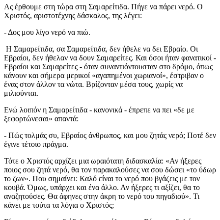
Ας έρθουμε στη τώρα στη Σαμαρείτιδα. Πήγε να πάρει νερό. Ο
Χριστός, αριστοτέχνης δάσκαλος, της λέγει:
- Δος μου λίγο νερό να πιώ.
Η Σαμαρείτιδα, σα Σαμαρείτιδα, δεν ήθελε να δει Εβραίο. Οι
Εβραίοι, δεν ήθελαν να δουν Σαμαρείτες. Και όσοι ήταν φανατικοί -
Εβραίοι και Σαμαρείτες - όταν συναντιόντουσταν στο δρόμο, όπως
κάνουν και σήμερα μερικοί «αγαπημένοι χωριανοί», έστριβαν ο
ένας στον άλλον τα νώτα. Βρίζονταν μέσα τους, χωρίς να
μιλιούνται.
Ενώ λοιπόν η Σαμαρείτιδα - κανονικά - έπρεπε να πει «δε με
ξεφορτώνεσαι» απαντά:
- Πώς τολμάς συ, Εβραίος άνθρωπος, και μου ζητάς νερό; Ποτέ δεν
έγινε τέτοιο πράγμα.
Τότε ο Χριστός αρχίζει μια ωραιότατη διδασκαλία: «Αν ήξερες
ποιος σου ζητά νερό, θα τον παρακαλούσες να σου δώσει «το ύδωρ
το ζων». Που σημαίνει: Καλό είναι το νερό που βγάζεις με τον
κουβά. Όμως, υπάρχει και ένα άλλο. Αν ήξερες τι αξίζει, θα το
αναζητούσες. Θα άφηνες στην άκρη το νερό του πηγαδιού». Τι
κάνει με τούτα τα λόγια ο Χριστός;