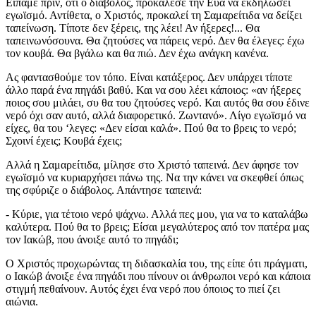
Είπαμε πριν, ότι ο διάβολος, προκάλεσε την Εύα να εκδηλώσει
εγωϊσμό. Αντίθετα, ο Χριστός, προκαλεί τη Σαμαρείτιδα να δείξει
ταπείνωση. Τίποτε δεν ξέρεις, της λέει! Αν ήξερες!... Θα
ταπεινωνόσουνα. Θα ζητούσες να πάρεις νερό. Δεν θα έλεγες: έχω
τον κουβά. Θα βγάλω και θα πιώ. Δεν έχω ανάγκη κανένα.
Ας φαντασθούμε τον τόπο. Είναι κατάξερος. Δεν υπάρχει τίποτε
άλλο παρά ένα πηγάδι βαθύ. Και να σου λέει κάποιος: «αν ήξερες
ποιος σου μιλάει, συ θα του ζητούσες νερό. Και αυτός θα σου έδινε
νερό όχι σαν αυτό, αλλά διαφορετικό. Ζωντανό». Λίγο εγωϊσμό να
είχες, θα του ‘λεγες: «Δεν είσαι καλά». Πού θα το βρεις το νερό;
Σχοινί έχεις; Κουβά έχεις;
Αλλά η Σαμαρείτιδα, μίλησε στο Χριστό ταπεινά. Δεν άφησε τον
εγωϊσμό να κυριαρχήσει πάνω της. Να την κάνει να σκεφθεί όπως
της σφύριζε ο διάβολος. Απάντησε ταπεινά:
- Κύριε, για τέτοιο νερό ψάχνω. Αλλά πες μου, για να το καταλάβω
καλύτερα. Πού θα το βρεις; Είσαι μεγαλύτερος από τον πατέρα μας
τον Ιακώβ, που άνοιξε αυτό το πηγάδι;
Ο Χριστός προχωρώντας τη διδασκαλία του, της είπε ότι πράγματι,
ο Ιακώβ άνοιξε ένα πηγάδι που πίνουν οι άνθρωποι νερό και κάποια
στιγμή πεθαίνουν. Αυτός έχει ένα νερό που όποιος το πιεί ζει
αιώνια.