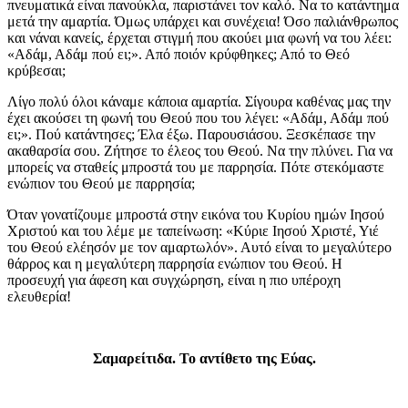
πνευματικά είναι πανούκλα, παριστάνει τον καλό. Να το κατάντημα
μετά την αμαρτία. Όμως υπάρχει και συνέχεια! Όσο παλιάνθρωπος
και νάναι κανείς, έρχεται στιγμή που ακούει μια φωνή να του λέει:
«Αδάμ, Αδάμ πού ει;». Από ποιόν κρύφθηκες; Από το Θεό
κρύβεσαι;
Λίγο πολύ όλοι κάναμε κάποια αμαρτία. Σίγουρα καθένας μας την
έχει ακούσει τη φωνή του Θεού που του λέγει: «Αδάμ, Αδάμ πού
ει;». Πού κατάντησες; Έλα έξω. Παρουσιάσου. Ξεσκέπασε την
ακαθαρσία σου. Ζήτησε το έλεος του Θεού. Να την πλύνει. Για να
μπορείς να σταθείς μπροστά του με παρρησία. Πότε στεκόμαστε
ενώπιον του Θεού με παρρησία;
Όταν γονατίζουμε μπροστά στην εικόνα του Κυρίου ημών Ιησού
Χριστού και του λέμε με ταπείνωση: «Κύριε Ιησού Χριστέ, Υιέ
του Θεού ελέησόν με τον αμαρτωλόν». Αυτό είναι το μεγαλύτερο
θάρρος και η μεγαλύτερη παρρησία ενώπιον του Θεού. Η
προσευχή για άφεση και συγχώρηση, είναι η πιο υπέροχη
ελευθερία!
Σαμαρείτιδα. Το αντίθετο της Εύας.