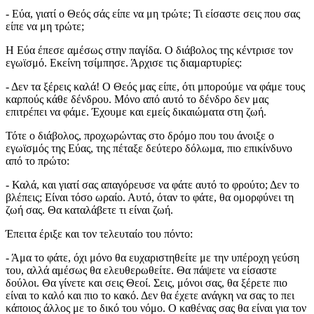
- Εύα, γιατί ο Θεός σάς είπε να μη τρώτε; Τι είσαστε σεις που σας
είπε να μη τρώτε;
Η Εύα έπεσε αμέσως στην παγίδα. Ο διάβολος της κέντρισε τον
εγωϊσμό. Εκείνη τσίμπησε. Άρχισε τις διαμαρτυρίες:
- Δεν τα ξέρεις καλά! Ο Θεός μας είπε, ότι μπορούμε να φάμε τους
καρπούς κάθε δένδρου. Μόνο από αυτό το δένδρο δεν μας
επιτρέπει να φάμε. Έχουμε και εμείς δικαιώματα στη ζωή.
Τότε ο διάβολος, προχωρώντας στο δρόμο που του άνοιξε ο
εγωϊσμός της Εύας, της πέταξε δεύτερο δόλωμα, πιο επικίνδυνο
από το πρώτο:
- Καλά, και γιατί σας απαγόρευσε να φάτε αυτό το φρούτο; Δεν το
βλέπεις; Είναι τόσο ωραίο. Αυτό, όταν το φάτε, θα ομορφύνει τη
ζωή σας. Θα καταλάβετε τι είναι ζωή.
Έπειτα έριξε και τον τελευταίο του πόντο:
- Άμα το φάτε, όχι μόνο θα ευχαριστηθείτε με την υπέροχη γεύση
του, αλλά αμέσως θα ελευθερωθείτε. Θα πάψετε να είσαστε
δούλοι. Θα γίνετε και σεις Θεοί. Σεις, μόνοι σας, θα ξέρετε πιο
είναι το καλό και πιο το κακό. Δεν θα έχετε ανάγκη να σας το πει
κάποιος άλλος με το δικό του νόμο. Ο καθένας σας θα είναι για τον