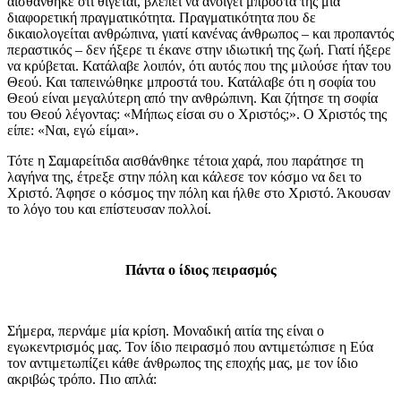
αισθάνθηκε ότι θίγεται, βλέπει να ανοίγει μπροστά της μια
διαφορετική πραγματικότητα. Πραγματικότητα που δε
δικαιολογείται ανθρώπινα, γιατί κανένας άνθρωπος – και προπαντός
περαστικός – δεν ήξερε τι έκανε στην ιδιωτική της ζωή. Γιατί ήξερε
να κρύβεται. Κατάλαβε λοιπόν, ότι αυτός που της μιλούσε ήταν του
Θεού. Και ταπεινώθηκε μπροστά του. Κατάλαβε ότι η σοφία του
Θεού είναι μεγαλύτερη από την ανθρώπινη. Και ζήτησε τη σοφία
του Θεού λέγοντας: «Μήπως είσαι συ ο Χριστός;». Ο Χριστός της
είπε: «Ναι, εγώ είμαι».
Τότε η Σαμαρείτιδα αισθάνθηκε τέτοια χαρά, που παράτησε τη
λαγήνα της, έτρεξε στην πόλη και κάλεσε τον κόσμο να δει το
Χριστό. Άφησε ο κόσμος την πόλη και ήλθε στο Χριστό. Άκουσαν
το λόγο του και επίστευσαν πολλοί.
Πάντα ο ίδιος πειρασμός
Σήμερα, περνάμε μία κρίση. Μοναδική αιτία της είναι ο
εγωκεντρισμός μας. Τον ίδιο πειρασμό που αντιμετώπισε η Εύα
τον αντιμετωπίζει κάθε άνθρωπος της εποχής μας, με τον ίδιο
ακριβώς τρόπο. Πιο απλά: