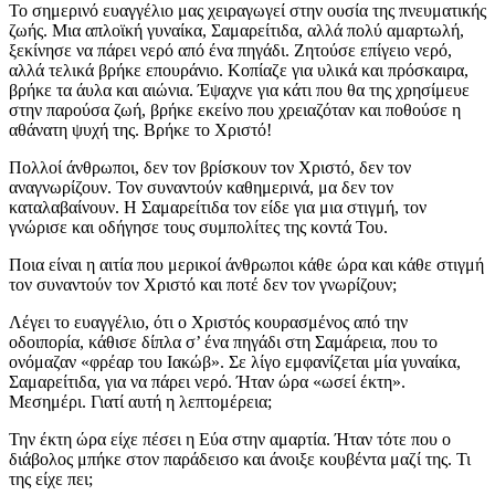
Το σημερινό ευαγγέλιο μας χειραγωγεί στην ουσία της πνευματικής
ζωής. Μια απλοϊκή γυναίκα, Σαμαρείτιδα, αλλά πολύ αμαρτωλή,
ξεκίνησε να πάρει νερό από ένα πηγάδι. Ζητούσε επίγειο νερό,
αλλά τελικά βρήκε επουράνιο. Κοπίαζε για υλικά και πρόσκαιρα,
βρήκε τα άυλα και αιώνια. Έψαχνε για κάτι που θα της χρησίμευε
στην παρούσα ζωή, βρήκε εκείνο που χρειαζόταν και ποθούσε η
αθάνατη ψυχή της. Βρήκε το Χριστό!
Πολλοί άνθρωποι, δεν τον βρίσκουν τον Χριστό, δεν τον
αναγνωρίζουν. Τον συναντούν καθημερινά, μα δεν τον
καταλαβαίνουν. Η Σαμαρείτιδα τον είδε για μια στιγμή, τον
γνώρισε και οδήγησε τους συμπολίτες της κοντά Του.
Ποια είναι η αιτία που μερικοί άνθρωποι κάθε ώρα και κάθε στιγμή
τον συναντούν τον Χριστό και ποτέ δεν τον γνωρίζουν;
Λέγει το ευαγγέλιο, ότι ο Χριστός κουρασμένος από την
οδοιπορία, κάθισε δίπλα σ’ ένα πηγάδι στη Σαμάρεια, που το
ονόμαζαν «φρέαρ του Ιακώβ». Σε λίγο εμφανίζεται μία γυναίκα,
Σαμαρείτιδα, για να πάρει νερό. Ήταν ώρα «ωσεί έκτη».
Μεσημέρι. Γιατί αυτή η λεπτομέρεια;
Την έκτη ώρα είχε πέσει η Εύα στην αμαρτία. Ήταν τότε που ο
διάβολος μπήκε στον παράδεισο και άνοιξε κουβέντα μαζί της. Τι
της είχε πει;