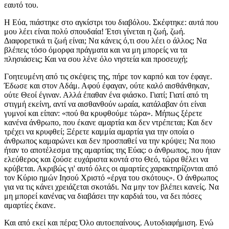
εαυτό του.
Η Εύα, πιάστηκε στο αγκίστρι του διαβόλου. Σκέφτηκε: αυτά που
μου λέει είναι πολύ σπουδαία! Έτσι γίνεται η ζωή, ζωή.
Διαφορετικά τι ζωή είναι; Να κάνεις ό,τι σου λέει ο άλλος; Να
βλέπεις τόσο όμορφα πράγματα και να μη μπορείς να τα
πλησιάσεις; Και να σου λένε όλο νηστεία και προσευχή;
Γοητευμένη από τις σκέψεις της, πήρε τον καρπό και τον έφαγε.
Έδωσε και στον Αδάμ. Αφού έφαγαν, ούτε καλό αισθάνθηκαν,
ούτε Θεοί έγιναν. Αλλά έπαθαν ένα φιάσκο. Γιατί; Γιατί από τη
στιγμή εκείνη, αντί να αισθανθούν ωραία, κατάλαβαν ότι είναι
γυμνοί και είπαν: «πού θα κρυφθούμε τώρα». Μήπως ξέρετε
κανένα άνθρωπο, που έκανε αμαρτία και δεν ντρέπεται; Και δεν
τρέχει να κρυφθεί; Ξέρετε καμμία αμαρτία για την οποία ο
άνθρωπος καμαρώνει και δεν προσπαθεί να την κρύψει; Να ποιο
ήταν το αποτέλεσμα της αμαρτίας της Εύας: ο άνθρωπος, που ήταν
ελεύθερος και ζούσε ευχάριστα κοντά στο Θεό, τώρα θέλει να
κρύβεται. Ακριβώς γι' αυτό όλες οι αμαρτίες χαρακτηρίζονται από
τον Κύριο ημών Ιησού Χριστό «έργα του σκότους». Ο άνθρωπος
για να τις κάνει χρειάζεται σκοτάδι. Να μην τον βλέπει κανείς. Να
μη μπορεί κανένας να διαβάσει την καρδιά του, να δει πόσες
αμαρτίες έκανε.
Και από εκεί και πέρα; Όλο αυτοεπαίνους. Αυτοδιαφήμιση. Ενώ