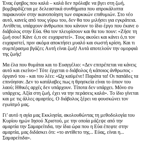
Ένας έφηβος που καλά – καλά δεν πρόλαβε να βγει στη ζωή,
βομβαρδίζεται με δελεαστικά συνθήματα που απροκάλυπτα
παρακινούν στην ικανοποίηση των σαρκικών επιθυμιών. Στο νέο
αυτό, κανείς από τους γύρω του, δεν θα του μιλήσει για εγκράτεια.
Αντίθετα, υπάρχουν άνθρωποι που κάνουν το ίδιο έργο που έκανε ο
διάβολος στην Εύα. Θα τον πλευρίσουν και θα του πουν: «Ζήσε τη
ζωή σου! Κάνε ό,τι σε ευχαριστεί». Τους ακούει και κάνει ό,τι τον
ευχαριστεί, πριν ακόμα αποκτήσει μυαλό και σωστή κρίση. Και τι
συμπέρασμα βγάζει; Αυτή είναι ζωή! Αυτά αποτελούν την ομορφιά
της ζωής!
Μα έλα που θυμάται και το Ευαγγέλιο: «Δεν επιτρέπεται να κάνεις
αυτό και εκείνο»! Τότε έρχεται ο διάβολος ή κάποιος άνθρωπος -
όργανό του - και του λέει: «Ωχ καϋμένε! Παράτα τα! Οι παπάδες τα
επινόησαν. Δεν το κατάλαβες πως η θρησκεία είναι το όπιον του
λαού; Ηθικές αρχές δεν υπάρχουν. Τίποτα δεν υπάρχει. Μόνο συ
υπάρχεις. Αξία στη ζωή, έχει να την περάσεις καλά». Το ίδιο γίνεται
και με τις άλλες αμαρτίες. Ο διάβολος ξέρει να φουσκώνει τον
εγωϊσμό μας.
Γι’ αυτό η αγία μας Εκκλησία, ακολουθώντας τη μεθοδολογία του
Κυρίου ημών Ιησού Χριστού, με την οποία μάζεψε από την
αμαρτία την Σαμαρείτιδα, την ίδια ώρα που η Εύα έπεφτε στην
αμαρτία, μας διδάσκει ότι: «το αντίθετο της... Εύας, είναι η...
Σαμαρείτιδα».