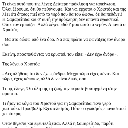
Τι είναι αυτό που της λέγει; Δεύτερη πρόκληση για ταπείνωση.
Όλοι ξέρουμε, ότι θα πεθάνουμε. Και να, έρχεται ο Χριστός και της
λέει ότι όποιος πιεί από το νερό που θα του δώσω, δε θα πεθάνει!
Η Σαμαρείτιδα και σ' αυτή την πρόκληση δεν απαντά εγωιστικά.
Ούτε τον εμπαίζει. Αλλά λέγει: «δόσ' μου αυτό το νερό». Απαντά ο
Χριστός:
- Θα στο δώσω υπό ένα όρο. Να πας πρώτα να φωνάξεις τον άνδρα
σου.
Εκείνη, προσπαθώντας να κρυφτεί, του είπε: «Δεν έχω άνδρα».
Της λέγει ο Χριστός:
- Λες αλήθεια, ότι δεν έχεις άνδρα. Μέχρι τώρα είχες πέντε. Και
τώρα, έχεις κάποιον, αλλά δεν είναι δικός σου.
Τι της έλεγε; Ότι όλη της τη ζωή, την πέρασε βουτηγμένη στην
αμαρτία.
Τι ήταν τα λόγια του Χριστού για τη Σαμαρείτιδα; Ένα γερό
χαστούκι. Προσβολή. Εξευτελισμός. Πότε ο εγωϊσμός επαναστατεί
χειρότερα;
Όταν θίγεσαι και εξευτελίζεσαι. Αλλά η Σαμαρείτιδα, παρότι