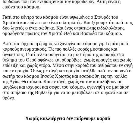
Ιουδαίων που τον ενέπαιζαν και τον κορόιδευαν. Αυτή είναι η
εικόνα του κόσμου.
Γιατί στο κέντρο του κόσμου είναι υψωμένος ο Σταυρός του
Χριστού και επάνω του είναι ο λυτρωτής. Και ξέρουμε ότι από τους
δύο ληστές ο ένας σώθηκε. Και ένας στρατιώτης ειδωλολάτρης,
ομολόγησε πρώτος τον Χριστό Θεό και Βασιλέα του κόσμου.
Από τότε άρχισε η έρημος να ξαναγίνεται εύφορη γη. Γεμάτη από
καρπούς πνευματικούς. Τις πιο πολλές φορές μυστικούς και
άγνωστους. Γιατί τελεσιουργείται το μυστήριο της υπακοής στο
θέλημα του Θεού αφώνως και αθορύβως, χωρίς κραυγές και χωρίς
επίδειξη και χωρίς ντόρο. Μέσα στην καρδιά του ανθρώπου εν σιγή
και εν ησυχία. Όπως με σιγή και ησυχία κατήλθε από τον ουρανό ο
σωτήρ του κόσμου Ιησούς Χριστός και εσαρκώθη εις την κοιλία
της Αγίας Θεοτόκου. Και εν σιγή, χωρίς να τον καταλάβουν οι
μεγάλοι και ισχυροί και σοφοί του κόσμου, εγεννήθη σε μια άκρη
στο σπήλαιο της Βηθλεέμ για να το μεταβάλλει σε ουρανό και σε
θρόνο.
Χωρίς καλλιέργεια δεν παίρνουμε καρπό