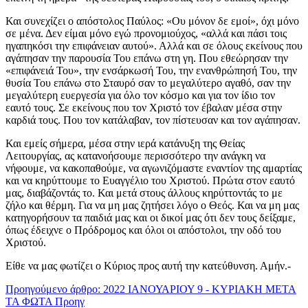
Και συνεχίζει ο απόστολος Παύλος: «Ου μόνον δε εμοί», όχι μόνο
σε μένα. Δεν είμαι μόνο εγώ προνομιούχος, «αλλά και πάσι τοις
ηγαπηκόσι την επιφάνειαν αυτού». Αλλά και σε όλους εκείνους που
αγάπησαν την παρουσία Του επάνω στη γη. Που εθεώρησαν την
«επιφάνειά Του», την ενσάρκωσή Του, την ενανθρώπησή Του, την
θυσία Του επάνω στο Σταυρό σαν το μεγαλύτερο αγαθό, σαν την
μεγαλύτερη ευεργεσία για όλο τον κόσμο και για τον ίδιο τον
εαυτό τους. Σε εκείνους που τον Χριστό τον έβαλαν μέσα στην
καρδιά τους. Που τον κατάλαβαν, τον πίστευσαν και τον αγάπησαν.
Και εμείς σήμερα, μέσα στην ιερά κατάνυξη της Θείας
Λειτουργίας, ας κατανοήσουμε περισσότερο την ανάγκη να
νήφουμε, να κακοπαθούμε, να αγωνιζόμαστε εναντίον της αμαρτίας
και να κηρύττουμε το Ευαγγέλιο του Χριστού. Πρώτα στον εαυτό
μας, διαβάζοντάς το. Και μετά στους άλλους κηρύττοντάς το με
ζήλο και θέρμη. Για να μη μας ζητήσει λόγο ο Θεός. Και να μη μας
κατηγορήσουν τα παιδιά μας και οι δικοί μας ότι δεν τους δείξαμε,
όπως έδειχνε ο Πρόδρομος και όλοι οι απόστολοι, την οδό του
Χριστού.
Είθε να μας φωτίζει ο Κύριος προς αυτή την κατεύθυνση. Αμήν.-
Προηγούμενο άρθρο: 2022 ΙΑΝΟΥΑΡΙΟΥ 9 - ΚΥΡΙΑΚΗ ΜΕΤΑ
ΤΑ ΦΩΤΑ
Προηγ