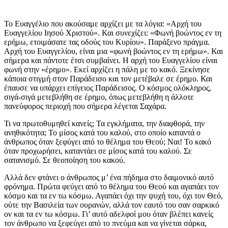
Το Ευαγγέλιο που ακούσαμε αρχίζει με τα λόγια: «Αρχή του
Ευαγγελίου Ιησού Χριστού». Και συνεχίζει: «Φωνή βοώντος εν τη
ερήμω, ετοιμάσατε τας οδούς του Κυρίου». Παράξενο πράγμα.
Αρχή του Ευαγγελίου, είναι μια «φωνή βοώντος εν τη ερήμω». Και
σήμερα και πάντοτε έτσι συμβαίνει. Η αρχή του Ευαγγελίου είναι
φωνή στην «έρημο». Εκεί αρχίζει η πάλη με το κακό. Ξεκίνησε
κάποια στιγμή στον Παράδεισο και τον μετέβαλε σε έρημο. Και
έπαυσε να υπάρχει επίγειος Παράδεισος. Ο κόσμος ολόκληρος,
σιγά-σιγά μετεβλήθη σε έρημο, όπως μετεβλήθη η άλλοτε
πανεύφορος περιοχή που σήμερα λέγεται Σαχάρα.
Τι να πρωτοθυμηθεί κανείς; Τα εγκλήματα, την διαφθορά, την
ανηθικότητα; Το μίσος κατά του καλού, στο οποίο καταντά ο
άνθρωπος όταν ξεφύγει από το θέλημα του Θεού; Ναι! Το κακό
όταν προχωρήσει, καταντάει σε μίσος κατά του καλού. Σε
σατανισμό. Σε θεοποίηση του κακού.
Αλλά δεν φτάνει ο άνθρωπος μ’ ένα πήδημα στο δαιμονικό αυτό
φρόνημα. Πρώτα φεύγει από το θέλημα του Θεού και αγαπάει τον
κόσμο και τα εν τω κόσμω. Αγαπάει όχι την ψυχή του, όχι τον Θεό,
ούτε την Βασιλεία των ουρανών, αλλά τον εαυτό του σαν σαρκικό
ον και τα εν τω κόσμω. Γι’ αυτό αδελφοί μου όταν βλέπει κανείς
τον άνθρωπο να ξεφεύγει από το πνεύμα και να γίνεται σάρκα,