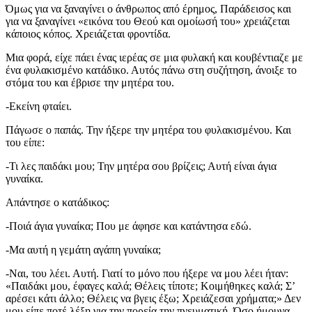
Όμως για να ξαναγίνει ο άνθρωπος από έρημος, Παράδεισος και
για να ξαναγίνει «εικόνα του Θεού και ομοίωσή του» χρειάζεται
κάποιος κόπος. Χρειάζεται φροντίδα.
Μια φορά, είχε πάει ένας ιερέας σε μια φυλακή και κουβέντιαζε με
ένα φυλακισμένο κατάδικο. Αυτός πάνω στη συζήτηση, άνοιξε το
στόμα του και έβρισε την μητέρα του.
-Εκείνη φταίει.
Πάγωσε ο παπάς. Την ήξερε την μητέρα του φυλακισμένου. Και
του είπε:
-Τι λες παιδάκι μου; Την μητέρα σου βρίζεις; Αυτή είναι άγια
γυναίκα.
Απάντησε ο κατάδικος:
-Ποιά άγια γυναίκα; Που με άφησε και κατάντησα εδώ.
-Μα αυτή η γεμάτη αγάπη γυναίκα;
-Ναι, του λέει. Αυτή. Γιατί το μόνο που ήξερε να μου λέει ήταν:
«Παιδάκι μου, έφαγες καλά; Θέλεις τίποτε; Κοιμήθηκες καλά; Σ’
αρέσει κάτι άλλο; Θέλεις να βγεις έξω; Χρειάζεσαι χρήματα;» Δεν
μου είπε ποτέ λέξη για την πορεία την πνευματική. Όσο ήμουνα