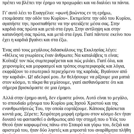
πρέπει να βλέπει την έρημο να προχωράει και να διαλύει τα πάντα.
Γι’ αυτό λέει το Ευαγγέλιο: «φωνή βοώντος εν τη ερήμω,
ετοιμάσατε την οδόν του Κυρίου». Εκτιμείστε την οδό του Κυρίου,
αγαπήστε την, προσπαθήστε να την φτειάξετε μέσα σας. Στην
καρδιά σας πρώτα και μετά στα έργα. Στην αντίληψη και στην
κατανόησή σας πρώτα, και μετά στα έργα. Γιατί πάντοτε εκείνο που
έχει η καρδιά βγαίνει και στα έξω.
Ένας από τους μεγάλους διδασκάλους της Εκκλησίας λέγει:
«Θέλεις να γνωρίσεις έναν άνθρωπο; Να καταλάβεις τι είναι;
Κοίταξέ τον πώς συμπεριφέρεται και πώς μιλάει. Γιατί όλα, και
χειρονομίες και μορφασμοί και τρόπος συμπεριφοράς και λόγια,
εκφράζουν το εσωτερικό περιεχόμενο της καρδιάς. Βγαίνουν από
την καρδιά». Ω! αδελφοί μου. Αν θελήσουμε να ρίξουμε μια ματιά
στον κόσμο, τι πίκρα θα γεμίσουμε, γιατί αισθανόμαστε ότι και
σήμερα βρισκόμαστε σε μια έρημο.
Αλλά στην έρημο αυτή, δεν είμαστε μόνοι. Αυτό είναι το μεγάλο,
το σπουδαίο μήνυμα του Κυρίου μας Ιησού Χριστού και της
ενανθρωπήσεώς Του, την οποία εορτάζουμε. Κάποιος βρίσκεται
κοντά μας. Ξέρετε; Χειρότερη μορφή ερήμου στον κόσμο δεν ήταν
δυνατό να φαντασθεί ο άνθρωπος από την στιγμή που ο Υιός του
Θεού ήταν καρφωμένος πάνω στο Σταυρό και γύρω του, δεξιά και
αριστερά του, ήταν δύο ληστές και μπροστά του αναρίθμητα πλήθη