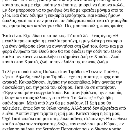
κοντά της και με είχε υπό την σκέπη της, μπορεί να ήμουνα καλός
μα δεν μπορούσα να το χωνέψω ότι θα με κρατάει μόνιμα από το
χέρι. Και όταν δόθηκε η ευκαιρία ξεπόρτησα. Και καθώς ήμουν
άοπλος, γιατί ποτέ δεν μου έδωσε διδάγματα πιάστηκα στην παγίδα
της αμαρτίας και κατάντησα εδώ. Πες μου παπούλη, ποιός φταίει;
Έτσι είναι. Είχε δίκιο ο κατάδικος. Γι’ αυτό λέει ένας άγιος: «Η
μεγαλύτερη ευτυχία, η μεγαλύτερη τύχη, η μεγαλύτερη ευκαιρία
για έναν άνθρωπο είναι να συναντήσει στη ζωή του, έστω και μια
φορά άνθρωπο του Θεού που θα του διδάξει την οδόν του Θεού
και θα τον κάνει να καταλάβει τι σημαίνει ζωή εν Χριστώ. Ζωή
κοντά στον Χριστό, ζωή με την ελπίδα της αιώνιας ζωής».
Τι λέγει ο απόστολος Παύλος στον Τιμόθεο: «Τέκνον Τιμόθεε,
νήφε». Δηλαδή, παιδί μου Τιμόθεε, έχε τα μάτια της ψυχής σου
ανοικτά. Κακοπάθησον. Αγάπα την κακοπάθεια. Μην αγαπάς την
διασκέδαση και την χαρά του κόσμου. Γιατί θα σε απατήσουν.
«Έργον ποίησον ευαγγελιστού». Και όταν βρίσκεις την ευκαιρία,
μίλαγε και στους άλλους για το Θεό. Το βλέπεις! «Εγώ ήδη
σπένδομαι». Μετά από λίγο θα με σφάξουν. Η ζωή μου θα
τελειώσει, όπως δεν το θέλει κανείς. Αλλά αυτό δεν εξαρτάται από
εμένα. Λοιπόν πήγε τζάμπα η ζωή μου; Κατεστράφη η ζωή μου;
Όχι! Γιατί «απόκειταί μοι ο της δικαιοσύνης στέφανος». Θα πεθάνω
και θα πάρω τον στέφανο της δόξης «ον αποδώσει μοι Κύριος, εν
εκείνη τη ημέρα» της δευτέρας Παρουσίας του, ο δίκαιος κριτής.