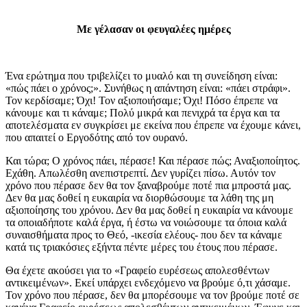
Με γέλασαν οι φευγαλέες ημέρες
Ένα ερώτημα που τριβελίζει το μυαλό και τη συνείδηση είναι:
«πώς πάει ο χρόνος;». Συνήθως η απάντηση είναι: «πάει στράφι».
Τον κερδίσαμε; Όχι! Τον αξιοποιήσαμε; Όχι! Πόσο έπρεπε να
κάνουμε και τι κάναμε; Πολύ μικρά και πενιχρά τα έργα και τα
αποτελέσματα εν συγκρίσει με εκείνα που έπρεπε να έχουμε κάνει,
που απαιτεί ο Εργοδότης από τον ουρανό.
Και τώρα; Ο χρόνος πάει, πέρασε! Και πέρασε πώς; Αναξιοποίητος.
Εχάθη. Απωλέσθη ανεπιστρεπτί. Δεν γυρίζει πίσω. Αυτόν τον
χρόνο που πέρασε δεν θα τον ξαναβρούμε ποτέ πια μπροστά μας.
Δεν θα μας δοθεί η ευκαιρία να διορθώσουμε τα λάθη της μη
αξιοποίησης του χρόνου. Δεν θα μας δοθεί η ευκαιρία να κάνουμε
τα οποιαδήποτε καλά έργα, ή έστω να νοιώσουμε τα όποια καλά
συναισθήματα προς το Θεό, -ικεσία ελέους- που δεν τα κάναμε
κατά τις τριακόσιες εξήντα πέντε μέρες του έτους που πέρασε.
Θα έχετε ακούσει για το «Γραφείο ευρέσεως απολεσθέντων
αντικειμένων». Εκεί υπάρχει ενδεχόμενο να βρούμε ό,τι χάσαμε.
Τον χρόνο που πέρασε, δεν θα μπορέσουμε να τον βρούμε ποτέ σε