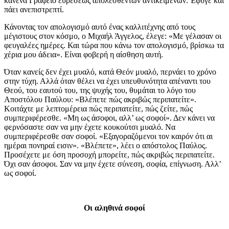
κανένα Γραφείο ευρέσεως απολεσθέντων αντικειμένων. Έφυγε και
πάει ανεπιστρεπτί.
Κάνοντας τον απολογισμό αυτό ένας καλλιτέχνης από τους
μέγιστους στον κόσμο, ο Μιχαήλ Άγγελος, έλεγε: «Με γέλασαν οι
φευγαλέες ημέρες. Και τώρα που κάνω τον απολογισμό, βρίσκω τα
χέρια μου άδεια». Είναι φοβερή η αίσθηση αυτή.
Όταν κανείς δεν έχει μυαλό, κατά Θεόν μυαλό, περνάει το χρόνο
στην τύχη. Αλλά όταν θέλει να έχει υπευθυνότητα απέναντι του
Θεού, του εαυτού του, της ψυχής του, θυμάται το λόγο του
Αποστόλου Παύλου: «Βλέπετε πώς ακριβώς περιπατείτε».
Κοιτάχτε με λεπτομέρεια πώς περιπατείτε, πώς ζείτε, πώς
συμπεριφέρεσθε. «Μη ως άσοφοι, αλλ’ ως σοφοί». Δεν κάνει να
φερνόσαστε σαν να μην έχετε κουκούτσι μυαλό. Να
συμπεριφέρεσθε σαν σοφοί. «Εξαγοραζόμενοι τον καιρόν ότι αι
ημέραι πονηραί εισιν». «Βλέπετε», λέει ο απόστολος Παύλος.
Προσέχετε με όση προσοχή μπορείτε, πώς ακριβώς περιπατείτε.
Όχι σαν άσοφοι. Σαν να μην έχετε σύνεση, σοφία, επίγνωση. Αλλ’
ως σοφοί.
Οι αληθινά σοφοί