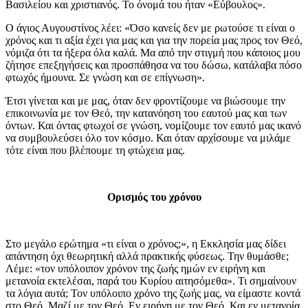
Βασιλείου και χριστιανός. Το όνομά του ήταν «Εύβουλος».
Ο άγιος Αυγουστίνος λέει: «Όσο κανείς δεν με ρωτούσε τι είναι ο
χρόνος και τι αξία έχει για μας και για την πορεία μας προς τον Θεό,
νόμιζα ότι τα ήξερα όλα καλά. Μα από την στιγμή που κάποιος μου
ζήτησε επεξηγήσεις και προσπάθησα να του δώσω, κατάλαβα πόσο
φτωχός ήμουνα. Σε γνώση και σε επίγνωση».
Έτσι γίνεται και με μας, όταν δεν φροντίζουμε να βιώσουμε την
επικοινωνία με τον Θεό, την κατανόηση του εαυτού μας και των
όντων. Και όντας φτωχοί σε γνώση, νομίζουμε τον εαυτό μας ικανό
να συμβουλεύσει όλο τον κόσμο. Και όταν αρχίσουμε να μιλάμε
τότε είναι που βλέπουμε τη φτώχεια μας.
Ορισμός του χρόνου
Στο μεγάλο ερώτημα «τι είναι ο χρόνος;», η Εκκλησία μας δίδει
απάντηση όχι θεωρητική αλλά πρακτικής φύσεως. Την θυμάσθε;
Λέμε: «τον υπόλοιπον χρόνον της ζωής ημών εν ειρήνη και
μετανοία εκτελέσαι, παρά του Κυρίου αιτησόμεθα». Τι σημαίνουν
τα λόγια αυτά; Τον υπόλοιπο χρόνο της ζωής μας, να είμαστε κοντά
στο Θεό. Μαζί με τον Θεό. Εν ειρήνη με τον Θεό. Και εν μετανοία