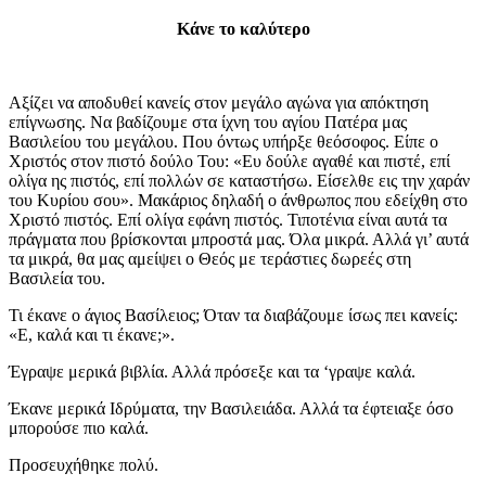
Κάνε το καλύτερο
Αξίζει να αποδυθεί κανείς στον μεγάλο αγώνα για απόκτηση
επίγνωσης. Να βαδίζουμε στα ίχνη του αγίου Πατέρα μας
Βασιλείου του μεγάλου. Που όντως υπήρξε θεόσοφος. Είπε ο
Χριστός στον πιστό δούλο Του: «Ευ δούλε αγαθέ και πιστέ, επί
ολίγα ης πιστός, επί πολλών σε καταστήσω. Είσελθε εις την χαράν
του Κυρίου σου». Μακάριος δηλαδή ο άνθρωπος που εδείχθη στο
Χριστό πιστός. Επί ολίγα εφάνη πιστός. Τιποτένια είναι αυτά τα
πράγματα που βρίσκονται μπροστά μας. Όλα μικρά. Αλλά γι’ αυτά
τα μικρά, θα μας αμείψει ο Θεός με τεράστιες δωρεές στη
Βασιλεία του.
Τι έκανε ο άγιος Βασίλειος; Όταν τα διαβάζουμε ίσως πει κανείς:
«Ε, καλά και τι έκανε;».
Έγραψε μερικά βιβλία. Αλλά πρόσεξε και τα ‘γραψε καλά.
Έκανε μερικά Ιδρύματα, την Βασιλειάδα. Αλλά τα έφτειαξε όσο
μπορούσε πιο καλά.
Προσευχήθηκε πολύ.