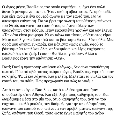
Ο άγιος μέγας Βασίλειος τον οποίο εορτάζουμε, έχει ένα πολύ
δυνατό μήνυμα να μας πει. Ήταν ακόμη αβάπτιστος. Νεαρό παιδί.
Και είχε ανοίξει ένα φοβερό αγώνα με τον εαυτό του. Για να
αποκτήσει επίγνωση. Για να βρει την σωστή τοποθέτηση απέναντι
του Θεού, απέναντι του εαυτού του, απέναντι όλων των
υπαρχόντων στον κόσμο. Ήταν εικοσιπέντε χρονών και δεν έλεγε:
«Τα νιάτα είναι μια φορά. Κι αν κάνω και τίποτε, αβάφτιστος είμαι.
Μετά από λίγο θα βαπτιστώ και το βάπτισμα θα τα πλύνει όλα. Μια
φορά μου δίνεται ευκαιρία, και μάλιστα χωρίς ζημία, αφού το
βάπτισμα θα τα πλύνει όλα, να δοκιμάσω και λίγες ευχάριστες
απολαύσεις στη ζωή. Γεύσου Βασίλειε, γεύσου». Αλλά ο
Βασίλειος έδινε την απάντηση: «Όχι».
Γιατί; Γιατί η προτροπή: «γεύσου αλόγως», δεν είναι τοποθέτηση
σωστή. Γι’ αυτό αβάπτιστος ακόμα ο άγιος Βασίλειος, νηστεύει σαν
ασκητής. Ψωμί και λάχανα. Και μελέτη. Μελετάει τα βιβλία και τον
εαυτό του, τα πάθη. Πώς προχωρούν και πώς τα νικάμε.
Αυτά έκανε ο άγιος Βασίλειος κατά το διάστημα που ήταν
σπουδαστής στην Αθήνα. Και εξέπληξε τους καθηγητές του. Και
διαβάζουμε μέσα στο βίο του, ότι ο καθηγητής του, αντί να του
εύχεται... «καλό μυαλό», τον θαύμαζε για την τοποθέτησή του,
απέναντι του εαυτού του, απέναντι των προβλημάτων, απέναντι της
ζωής, απέναντι του Θεού, τόσο ώστε έγινε μαθητής του αγίου