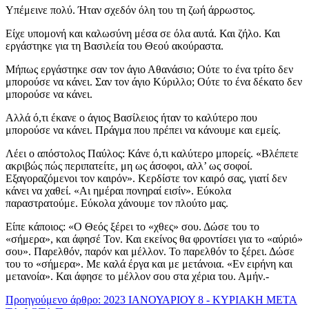
Υπέμεινε πολύ. Ήταν σχεδόν όλη του τη ζωή άρρωστος.
Είχε υπομονή και καλωσύνη μέσα σε όλα αυτά. Και ζήλο. Και
εργάστηκε για τη Βασιλεία του Θεού ακούραστα.
Μήπως εργάστηκε σαν τον άγιο Αθανάσιο; Ούτε το ένα τρίτο δεν
μπορούσε να κάνει. Σαν τον άγιο Κύριλλο; Ούτε το ένα δέκατο δεν
μπορούσε να κάνει.
Αλλά ό,τι έκανε ο άγιος Βασίλειος ήταν το καλύτερο που
μπορούσε να κάνει. Πράγμα που πρέπει να κάνουμε και εμείς.
Λέει ο απόστολος Παύλος: Κάνε ό,τι καλύτερο μπορείς. «Βλέπετε
ακριβώς πώς περιπατείτε, μη ως άσοφοι, αλλ’ ως σοφοί.
Εξαγοραζόμενοι τον καιρόν». Κερδίστε τον καιρό σας, γιατί δεν
κάνει να χαθεί. «Αι ημέραι πονηραί εισίν». Εύκολα
παραστρατούμε. Εύκολα χάνουμε τον πλούτο μας.
Είπε κάποιος: «Ο Θεός ξέρει το «χθες» σου. Δώσε του το
«σήμερα», και άφησέ Τον. Και εκείνος θα φροντίσει για το «αύριό»
σου». Παρελθόν, παρόν και μέλλον. Το παρελθόν το ξέρει. Δώσε
του το «σήμερα». Με καλά έργα και με μετάνοια. «Εν ειρήνη και
μετανοία». Και άφησε το μέλλον σου στα χέρια του. Αμήν.-
Προηγούμενο άρθρο: 2023 ΙΑΝΟΥΑΡΙΟΥ 8 - ΚΥΡΙΑΚΗ ΜΕΤΑ