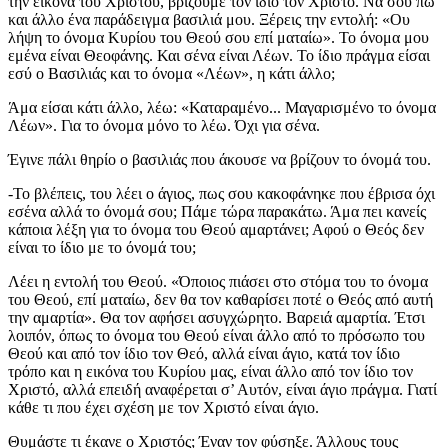
την εικόνα του Χριστού, βρίζουμε τον ίδιο τον Χριστό. Να σου πω
και άλλο ένα παράδειγμα βασιλιά μου. Ξέρεις την εντολή: «Ου
λήψη το όνομα Κυρίου του Θεού σου επί ματαίω». Το όνομα μου
εμένα είναι Θεοφάνης. Και σένα είναι Λέων. Το ίδιο πράγμα είσαι
εσύ ο Βασιλιάς και το όνομα «Λέων», η κάτι άλλο;
Άμα είσαι κάτι άλλο, λέω: «Καταραμένο... Μαγαρισμένο το όνομα
Λέων». Για το όνομα μόνο το λέω. Όχι για σένα.
Έγινε πάλι θηρίο ο βασιλιάς που άκουσε να βρίζουν το όνομά του.
-Το βλέπεις, του λέει ο άγιος, πως σου κακοφάνηκε που έβρισα όχι
εσένα αλλά το όνομά σου; Πάμε τώρα παρακάτω. Άμα πει κανείς
κάποια λέξη για το όνομα του Θεού αμαρτάνει; Αφού ο Θεός δεν
είναι το ίδιο με το όνομά του;
Λέει η εντολή του Θεού. «Όποιος πιάσει στο στόμα του το όνομα
του Θεού, επί ματαίω, δεν θα τον καθαρίσει ποτέ ο Θεός από αυτή
την αμαρτία». Θα τον αφήσει ασυγχώρητο. Βαρειά αμαρτία. Έτσι
λοιπόν, όπως το όνομα του Θεού είναι άλλο από το πρόσωπο του
Θεού και από τον ίδιο τον Θεό, αλλά είναι άγιο, κατά τον ίδιο
τρόπο και η εικόνα του Κυρίου μας, είναι άλλο από τον ίδιο τον
Χριστό, αλλά επειδή αναφέρεται σ’ Αυτόν, είναι άγιο πράγμα. Γιατί
κάθε τι που έχει σχέση με τον Χριστό είναι άγιο.
Θυμάστε τι έκανε ο Χριστός; Έναν τον φύσηξε. Άλλους τους