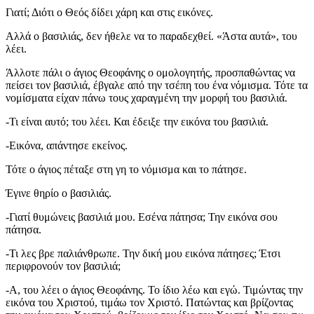
Γιατί; Διότι ο Θεός δίδει χάρη και στις εικόνες.
Αλλά ο βασιλιάς, δεν ήθελε να το παραδεχθεί. «Άστα αυτά», του
λέει.
Άλλοτε πάλι ο άγιος Θεοφάνης ο ομολογητής, προσπαθώντας να
πείσει τον βασιλιά, έβγαλε από την τσέπη του ένα νόμισμα. Τότε τα
νομίσματα είχαν πάνω τους χαραγμένη την μορφή του βασιλιά.
-Τι είναι αυτό; του λέει. Και έδειξε την εικόνα του βασιλιά.
-Εικόνα, απάντησε εκείνος.
Τότε ο άγιος πέταξε στη γη το νόμισμα και το πάτησε.
Έγινε θηρίο ο βασιλιάς.
-Γιατί θυμώνεις βασιλιά μου. Εσένα πάτησα; Την εικόνα σου
πάτησα.
-Τι λες βρε παλιάνθρωπε. Την δική μου εικόνα πάτησες; Έτσι
περιφρονούν τον βασιλιά;
-Α, του λέει ο άγιος Θεοφάνης. Το ίδιο λέω και εγώ. Τιμώντας την
εικόνα του Χριστού, τιμάω τον Χριστό. Πατώντας και βρίζοντας