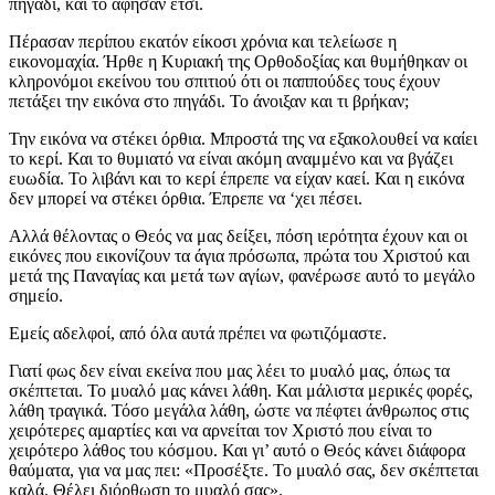
πηγάδι, και το άφησαν έτσι.
Πέρασαν περίπου εκατόν είκοσι χρόνια και τελείωσε η
εικονομαχία. Ήρθε η Κυριακή της Ορθοδοξίας και θυμήθηκαν οι
κληρονόμοι εκείνου του σπιτιού ότι οι παππούδες τους έχουν
πετάξει την εικόνα στο πηγάδι. Το άνοιξαν και τι βρήκαν;
Την εικόνα να στέκει όρθια. Μπροστά της να εξακολουθεί να καίει
το κερί. Και το θυμιατό να είναι ακόμη αναμμένο και να βγάζει
ευωδία. Το λιβάνι και το κερί έπρεπε να είχαν καεί. Και η εικόνα
δεν μπορεί να στέκει όρθια. Έπρεπε να ‘χει πέσει.
Αλλά θέλοντας ο Θεός να μας δείξει, πόση ιερότητα έχουν και οι
εικόνες που εικονίζουν τα άγια πρόσωπα, πρώτα του Χριστού και
μετά της Παναγίας και μετά των αγίων, φανέρωσε αυτό το μεγάλο
σημείο.
Εμείς αδελφοί, από όλα αυτά πρέπει να φωτιζόμαστε.
Γιατί φως δεν είναι εκείνα που μας λέει το μυαλό μας, όπως τα
σκέπτεται. Το μυαλό μας κάνει λάθη. Και μάλιστα μερικές φορές,
λάθη τραγικά. Τόσο μεγάλα λάθη, ώστε να πέφτει άνθρωπος στις
χειρότερες αμαρτίες και να αρνείται τον Χριστό που είναι το
χειρότερο λάθος του κόσμου. Και γι’ αυτό ο Θεός κάνει διάφορα
θαύματα, για να μας πει: «Προσέξτε. Το μυαλό σας, δεν σκέπτεται
καλά. Θέλει διόρθωση το μυαλό σας».