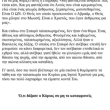
Για να μας θυμίζει αυτή η επιγραφή: «Μη φαντάζεσαι άνθρωπε πως
είσαι κάτι. Και μη φαντάζεσαι ότι Αυτός που είναι κρεμασμένος
εδώ είναι ένας φτωχός άνθρωπος, ξεχασμένος, μισοπεθαμένος.
Είναι Ο ΩΝ. Ο Θεός τον οποίο προσκυνούσε ο Αβραάμ, ο Θεός
που μίλησε στο Μωυσή. Είναι ο Χριστός, που έγινε άνθρωπος για
μας».
Και επάνω στο Σταυρό ταλαιπωρημένος, δεν ήταν ένα θύμα. Ένας
άθλιος και αδύναμος άνθρωπος. Φτυσμένος και λαβωμένος,
σκονισμένος, ταλαιπωρημένος, αξιολύπητος. Αλλά ήταν ο
Βασιλεύς της δόξης. Ο οποίος στο Σταυρό δεν ανέβηκε επειδή δεν
μπορούσε να κάνει διαφορετικά, δεν τον ανέβασαν ετσιθελικά οι
εχθροί του, αλλά ανέβηκε γιατί ήθελε να γλυτώσει εμάς από τον
θάνατο της ψυχής, από την αμαρτία, από τον αιώνιο θάνατο, από
την αιώνια κόλαση και καταδίκη.
Γι’ αυτό, όσο πιο πολύ βλέπουμε σε μία εικόνα ή θυμόμαστε τα
πάθη και την ταλαιπωρία του Κυρίου μας Ιησού Χριστού για μας,
τόσο πιο πολύ λαχταράμε να είμαστε κοντά Του.
Ό,τι δόξασε ο Κύριος συ μη το καταφρονείς