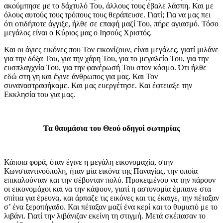
ακούμπησε με το δάχτυλό Του, άλλους τους έβαλε λάσπη. Και με
όλους αυτούς τους τρόπους τους θεράπευσε. Γιατί; Για να μας πει
ότι οτιδήποτε άγγιξε, ήλθε σε επαφή μαζί Του, πήρε αγιασμό. Τόσο
μεγάλος είναι ο Κύριος μας ο Ιησούς Χριστός.
Και οι άγιες εικόνες που Τον εικονίζουν, είναι μεγάλες, γιατί μιλάνε
για την δόξα Του, για την χάρη Του, για το μεγαλείο Του, για την
ευσπλαγχνία Του, για την φανέρωσή Του στον κόσμο. Ότι ήλθε
εδώ στη γη και έγινε άνθρωπος για μας. Και Τον
συναναστραφήκαμε. Και μας ευεργέτησε. Και έφτειαξε την
Εκκλησία του για μας.
Τα θαυμάσια του Θεού οδηγοί σωτηρίας
Κάποια φορά, όταν έγινε η μεγάλη εικονομαχία, στην
Κωνσταντινούπολη, ήταν μία εικόνα της Παναγίας, την οποία
επικαλούνταν και την σέβονταν πολύ. Προκειμένου να την πάρουν
οι εικονομάχοι και να την κάψουν, γιατί η αστυνομία έμπαινε στα
σπίτια για έρευνα, και άρπαζε τις εικόνες και τις έκαιγε, την πέταξαν
σ’ ένα ξεροπήγαδο. Και πέταξαν μαζί ένα κερί και το θυμιατό με το
λιβάνι. Γιατί την λιβάνιζαν εκείνη τη στιγμή. Μετά σκέπασαν το