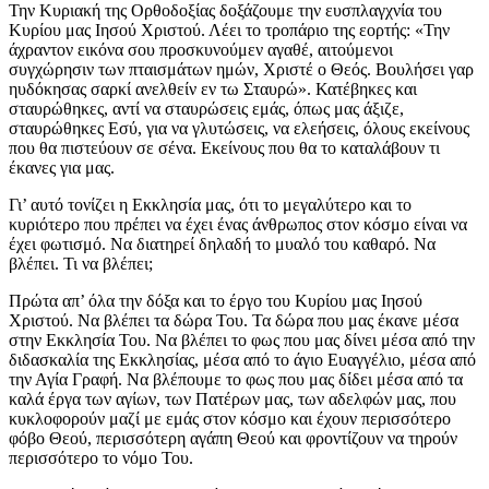
Την Κυριακή της Ορθοδοξίας δοξάζουμε την ευσπλαγχνία του
Κυρίου μας Ιησού Χριστού. Λέει το τροπάριο της εορτής: «Την
άχραντον εικόνα σου προσκυνούμεν αγαθέ, αιτούμενοι
συγχώρησιν των πταισμάτων ημών, Χριστέ ο Θεός. Βουλήσει γαρ
ηυδόκησας σαρκί ανελθείν εν τω Σταυρώ». Κατέβηκες και
σταυρώθηκες, αντί να σταυρώσεις εμάς, όπως μας άξιζε,
σταυρώθηκες Εσύ, για να γλυτώσεις, να ελεήσεις, όλους εκείνους
που θα πιστεύουν σε σένα. Εκείνους που θα το καταλάβουν τι
έκανες για μας.
Γι’ αυτό τονίζει η Εκκλησία μας, ότι το μεγαλύτερο και το
κυριότερο που πρέπει να έχει ένας άνθρωπος στον κόσμο είναι να
έχει φωτισμό. Να διατηρεί δηλαδή το μυαλό του καθαρό. Να
βλέπει. Τι να βλέπει;
Πρώτα απ’ όλα την δόξα και το έργο του Κυρίου μας Ιησού
Χριστού. Να βλέπει τα δώρα Του. Τα δώρα που μας έκανε μέσα
στην Εκκλησία Του. Να βλέπει το φως που μας δίνει μέσα από την
διδασκαλία της Εκκλησίας, μέσα από το άγιο Ευαγγέλιο, μέσα από
την Αγία Γραφή. Να βλέπουμε το φως που μας δίδει μέσα από τα
καλά έργα των αγίων, των Πατέρων μας, των αδελφών μας, που
κυκλοφορούν μαζί με εμάς στον κόσμο και έχουν περισσότερο
φόβο Θεού, περισσότερη αγάπη Θεού και φροντίζουν να τηρούν
περισσότερο το νόμο Του.