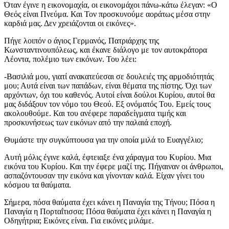
Όταν έγινε η εικονομαχία, οι εικονομάχοι πάνω-κάτω έλεγαν: «Ο
Θεός είναι Πνεύμα. Και Τον προσκυνούμε αοράτως μέσα στην
καρδιά μας. Δεν χρειάζονται οι εικόνες».
Πήγε λοιπόν ο άγιος Γερμανός, Πατριάρχης της
Κωνσταντινουπόλεως, και έκανε διάλογο με τον αυτοκράτορα
Λέοντα, πολέμιο των εικόνων. Του λέει:
-Βασιλιά μου, γιατί ανακατεύεσαι σε δουλειές της αρμοδιότητάς
μου; Αυτά είναι των παπάδων, είναι θέματα της πίστης. Όχι των
αρχόντων, όχι του καθενός. Αυτοί είναι δούλοι Κυρίου, αυτοί θα
μας διδάξουν τον νόμο του Θεού. Εξ ονόματός Του. Εμείς τους
ακολουθούμε. Και του ανέφερε παραδείγματα τιμής και
προσκυνήσεως των εικόνων από την παλαιά εποχή.
Θυμάστε την συγκύπτουσα για την οποία μιλά το Ευαγγέλιο;
Αυτή μόλις έγινε καλά, έφτειαξε ένα χάραγμα του Κυρίου. Μια
εικόνα του Κυρίου. Και την έφερε μαζί της. Πήγαιναν οι άνθρωποι,
ασπαζόντουσαν την εικόνα και γίνονταν καλά. Είχαν γίνει του
κόσμου τα θαύματα.
Σήμερα, πόσα θαύματα έχει κάνει η Παναγία της Τήνου; Πόσα η
Παναγία η Πορταΐτισσα; Πόσα θαύματα έχει κάνει η Παναγία η
Οδηγήτρια; Εικόνες είναι. Για εικόνες μιλάμε.