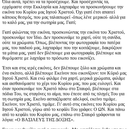
Όλα αυτά, πρέπει να τα προσέχουμε. Και προσέχοντάς τα,
ερχόμαστε στην Εκκλησία και λαχταράμε να προσκυνήσουμε την
εικόνα του Κυρίου μας Ιησού Χριστού. Όχι γιατί έτσι απαιτεί
κάποιος θεσμός, που μας ταλαιπωρεί -όπως λένε μερικοί- αλλά για
το καλό μας, για την σωτηρία μας. Γιατί;
Γιατί φιλώντας την εικόνα, προσκυνώντας την εικόνα του Χριστού,
προσκυνάμε τον Ίδιο. Δεν προσκυνάμε το χαρτί, ούτε τη σανίδα,
ούτε τα χρώματα. Όπως, βλέποντας την φωτογραφία του πατέρα
μας, του παιδιού μας, λαχταράμε που την κοιτάζουμε, δακρύζουν
τα μάτια μας, γιατί δεν βλέπουμε μια φωτογραφία, βλέπουμε και
θυμόμαστε με λαχτάρα το πρόσωπο που εικονίζει.
Έτσι και στις ιερές εικόνες, δεν βλέπουμε ξύλο και χρώματα και
ένα σκίτσο, αλλά βλέπουμε Εκείνον που εικονίζουν: τον Κύριό μας
Ιησού Χριστό. Και ενώ φιλάμε ένα χαρτί, μερικά χρώματα, φιλάμε
και αισθανόμαστε το χέρι του Κυρίου μας, που μας ευλογεί. Και
όταν προσκυνάμε τον Χριστό πάνω στο Σταυρό, βλέπουμε στα
πόδια Του, τις σταγόνες το αίμα, που έπεσε από τις πληγές Του για
τη σωτηρία μας. Εκείνο ασπαζόμαστε αδελφοί, εκείνο τιμάμε.
Εκείνον, τον Χριστό, τιμάμε. Γι’ αυτό στις εικόνες του Κυρίου μας
Ιησού Χριστού, γύρω από το κεφάλι Του γράφει: Ο ΩΝ. Και πάνω
από το κεφάλι του Κυρίου μας, επάνω στο Σταυρό γράφονται τα
λόγια: «Ο ΒΑΣΙΛΕΥΣ ΤΗΣ ΔΟΞΗΣ».