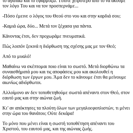
το αγαπάω και το εφαρμόζω. Τίποτε χειρότερο από το να ακούμε
τον λόγο Του και να τον προσπερνάμε...
-Πόσο έμεινε ο λόγος του Θεού στο νου και στην καρδιά σου;
-Καμιά ώρα, δύο... Μετά τον ξέχασα για πάντα.
Κάνοντας έτσι, δεν προχωράμε πνευματικά.
Πώς λοιπόν ξεκινά η διόρθωση της σχέσης μας με τον Θεό;
Από το μυαλό!
Μαθαίνω να σκέπτομαι ποιο είναι το σωστό. Μετά διορθώνω τα
συναισθήματά μου και τις αποφάσεις μου και ακολουθεί η
διόρθωση των έργων μου. Άμα δεν το κάνουμε έτσι θα μείνουμε
αιωνίως αδιόρθωτοι.
Αλλοίμονο αν δεν τοποθετηθούμε σωστά απέναντι στον Θεό, στον
εαυτό μας και στην αιώνια ζωή.
Κι’ αν απόκτησες τα πλούτη όλων των μεγαλοεφοπλιστών, τι μένει
στην ώρα του θανάτου; Ούτε δεκάρα!
Το μόνο που μένει είναι η σωστή τοποθέτηση απέναντι του
Χριστού, του εαυτού μας, και της αιώνιας ζωής.