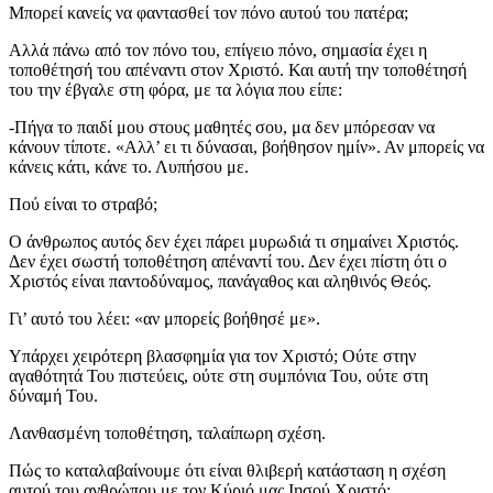
Μπορεί κανείς να φαντασθεί τον πόνο αυτού του πατέρα;
Αλλά πάνω από τον πόνο του, επίγειο πόνο, σημασία έχει η
τοποθέτησή του απέναντι στον Χριστό. Και αυτή την τοποθέτησή
του την έβγαλε στη φόρα, με τα λόγια που είπε:
-Πήγα το παιδί μου στους μαθητές σου, μα δεν μπόρεσαν να
κάνουν τίποτε. «Αλλ’ ει τι δύνασαι, βοήθησον ημίν». Αν μπορείς να
κάνεις κάτι, κάνε το. Λυπήσου με.
Πού είναι το στραβό;
Ο άνθρωπος αυτός δεν έχει πάρει μυρωδιά τι σημαίνει Χριστός.
Δεν έχει σωστή τοποθέτηση απέναντί του. Δεν έχει πίστη ότι ο
Χριστός είναι παντοδύναμος, πανάγαθος και αληθινός Θεός.
Γι’ αυτό του λέει: «αν μπορείς βοήθησέ με».
Υπάρχει χειρότερη βλασφημία για τον Χριστό; Ούτε στην
αγαθότητά Του πιστεύεις, ούτε στη συμπόνια Του, ούτε στη
δύναμή Του.
Λανθασμένη τοποθέτηση, ταλαίπωρη σχέση.
Πώς το καταλαβαίνουμε ότι είναι θλιβερή κατάσταση η σχέση
αυτού του ανθρώπου με τον Κύριό μας Ιησού Χριστό;