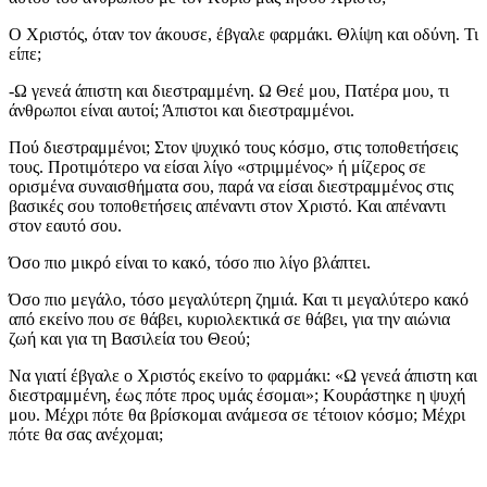
Ο Χριστός, όταν τον άκουσε, έβγαλε φαρμάκι. Θλίψη και οδύνη. Τι
είπε;
-Ω γενεά άπιστη και διεστραμμένη. Ω Θεέ μου, Πατέρα μου, τι
άνθρωποι είναι αυτοί; Άπιστοι και διεστραμμένοι.
Πού διεστραμμένοι; Στον ψυχικό τους κόσμο, στις τοποθετήσεις
τους. Προτιμότερο να είσαι λίγο «στριμμένος» ή μίζερος σε
ορισμένα συναισθήματα σου, παρά να είσαι διεστραμμένος στις
βασικές σου τοποθετήσεις απέναντι στον Χριστό. Και απέναντι
στον εαυτό σου.
Όσο πιο μικρό είναι το κακό, τόσο πιο λίγο βλάπτει.
Όσο πιο μεγάλο, τόσο μεγαλύτερη ζημιά. Και τι μεγαλύτερο κακό
από εκείνο που σε θάβει, κυριολεκτικά σε θάβει, για την αιώνια
ζωή και για τη Βασιλεία του Θεού;
Να γιατί έβγαλε ο Χριστός εκείνο το φαρμάκι: «Ω γενεά άπιστη και
διεστραμμένη, έως πότε προς υμάς έσομαι»; Κουράστηκε η ψυχή
μου. Μέχρι πότε θα βρίσκομαι ανάμεσα σε τέτοιον κόσμο; Μέχρι
πότε θα σας ανέχομαι;