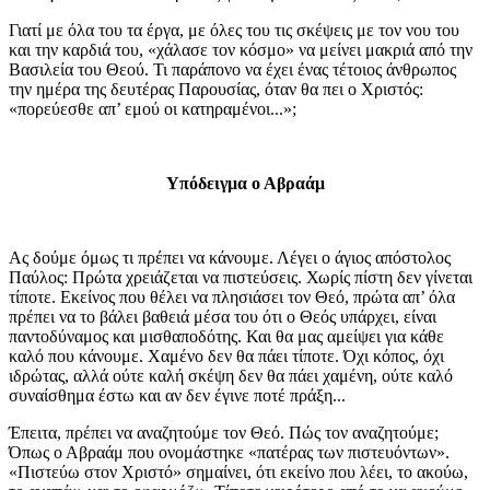
Γιατί με όλα του τα έργα, με όλες του τις σκέψεις με τον νου του
και την καρδιά του, «χάλασε τον κόσμο» να μείνει μακριά από την
Βασιλεία του Θεού. Τι παράπονο να έχει ένας τέτοιος άνθρωπος
την ημέρα της δευτέρας Παρουσίας, όταν θα πει ο Χριστός:
«πορεύεσθε απ’ εμού οι κατηραμένοι...»;
Υπόδειγμα ο Αβραάμ
Ας δούμε όμως τι πρέπει να κάνουμε. Λέγει ο άγιος απόστολος
Παύλος: Πρώτα χρειάζεται να πιστεύσεις. Χωρίς πίστη δεν γίνεται
τίποτε. Εκείνος που θέλει να πλησιάσει τον Θεό, πρώτα απ’ όλα
πρέπει να το βάλει βαθειά μέσα του ότι ο Θεός υπάρχει, είναι
παντοδύναμος και μισθαποδότης. Και θα μας αμείψει για κάθε
καλό που κάνουμε. Χαμένο δεν θα πάει τίποτε. Όχι κόπος, όχι
ιδρώτας, αλλά ούτε καλή σκέψη δεν θα πάει χαμένη, ούτε καλό
συναίσθημα έστω και αν δεν έγινε ποτέ πράξη...
Έπειτα, πρέπει να αναζητούμε τον Θεό. Πώς τον αναζητούμε;
Όπως ο Αβραάμ που ονομάστηκε «πατέρας των πιστευόντων».
«Πιστεύω στον Χριστό» σημαίνει, ότι εκείνο που λέει, το ακούω,