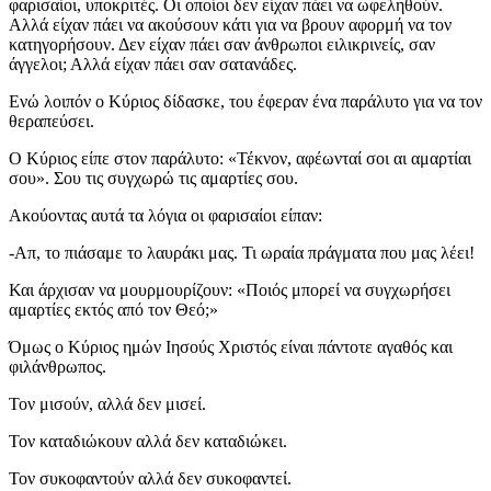
φαρισαίοι, υποκριτές. Οι οποίοι δεν είχαν πάει να ωφεληθούν.
Αλλά είχαν πάει να ακούσουν κάτι για να βρουν αφορμή να τον
κατηγορήσουν. Δεν είχαν πάει σαν άνθρωποι ειλικρινείς, σαν
άγγελοι; Αλλά είχαν πάει σαν σατανάδες.
Ενώ λοιπόν ο Κύριος δίδασκε, του έφεραν ένα παράλυτο για να τον
θεραπεύσει.
Ο Κύριος είπε στον παράλυτο: «Τέκνον, αφέωνταί σοι αι αμαρτίαι
σου». Σου τις συγχωρώ τις αμαρτίες σου.
Ακούοντας αυτά τα λόγια οι φαρισαίοι είπαν:
-Απ, το πιάσαμε το λαυράκι μας. Τι ωραία πράγματα που μας λέει!
Και άρχισαν να μουρμουρίζουν: «Ποιός μπορεί να συγχωρήσει
αμαρτίες εκτός από τον Θεό;»
Όμως ο Κύριος ημών Ιησούς Χριστός είναι πάντοτε αγαθός και
φιλάνθρωπος.
Τον μισούν, αλλά δεν μισεί.
Τον καταδιώκουν αλλά δεν καταδιώκει.
Τον συκοφαντούν αλλά δεν συκοφαντεί.