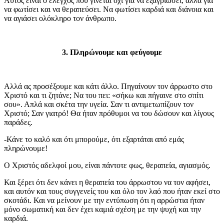
Αυτός είναι ο έλεγχος που γίνεται όχι για να εξαγριώσει, αλλά για
να φωτίσει και να θεραπεύσει. Να φωτίσει καρδιά και διάνοια και
να αγιάσει ολόκληρο τον άνθρωπο.
3. Πληρώνουμε και φεύγουμε
Αλλά ας προσέξουμε και κάτι άλλο. Πηγαίνουν τον άρρωστο στο
Χριστό και τι ζητάνε; Να του πει: «σήκω και πήγαινε στο σπίτι
σου». Απλά και σκέτα την υγεία. Σαν τι αντιμετωπίζουν τον
Χριστό; Σαν γιατρό! Θα ήταν πρόθυμοι να του δώσουν και λίγους
παράδες.
-Κάνε το καλό και ότι μπορούμε, ότι εξαρτάται από εμάς
πληρώνουμε!
Ο Χριστός αδελφοί μου, είναι πάντοτε φως, θεραπεία, αγιασμός.
Και ξέρει ότι δεν κάνει η θεραπεία του άρρωστου να τον αφήσει,
και αυτόν και τους συγγενείς του και όλο τον λαό που ήταν εκεί στο
σκοτάδι. Και να μείνουν με την εντύπωση ότι η αρρώστια ήταν
μόνο σωματική και δεν έχει καμιά σχέση με την ψυχή και την
καρδιά.