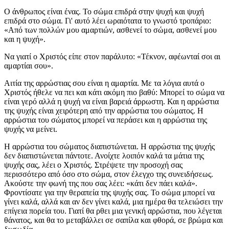
Ο άνθρωπος είναι ένας. Το σώμα επιδρά στην ψυχή και ψυχή
επιδρά στο σώμα. Γι' αυτό λέει ωραιότατα το γνωστό τροπάριο:
«Από των πολλών μου αμαρτιών, ασθενεί το σώμα, ασθενεί μου
και η ψυχή».
Να γιατί ο Χριστός είπε στον παράλυτο: «Τέκνον, αφέωνταί σοι αι
αμαρτίαι σου».
Αιτία της αρρώστιας σου είναι η αμαρτία. Με τα λόγια αυτά ο
Χριστός ήθελε να πει και κάτι ακόμη πιο βαθύ: Μπορεί το σώμα να
είναι γερό αλλά η ψυχή να είναι βαρειά άρρωστη. Και η αρρώστια
της ψυχής είναι χειρότερη από την αρρώστια του σώματος. Η
αρρώστια του σώματος μπορεί να περάσει και η αρρώστια της
ψυχής να μείνει.
Η αρρώστια του σώματος διαπιστώνεται. Η αρρώστια της ψυχής
δεν διαπιστώνεται πάντοτε. Ανοίχτε λοιπόν καλά τα μάτια της
ψυχής σας, λέει ο Χριστός. Στρέψετε την προσοχή σας
περισσότερο από όσο στο σώμα, στον έλεγχο της συνειδήσεως.
Ακούστε την φωνή της που σας λέει: «κάτι δεν πάει καλά».
Φροντίσατε για την θεραπεία της ψυχής σας. Το σώμα μπορεί να
γίνει καλά, αλλά και αν δεν γίνει καλά, μια ημέρα θα τελειώσει την
επίγεια πορεία του. Γιατί θα ρθει μια γενική αρρώστια, που λέγεται
θάνατος, και θα το μεταβάλλει σε σαπίλα και φθορά, σε βρώμα και