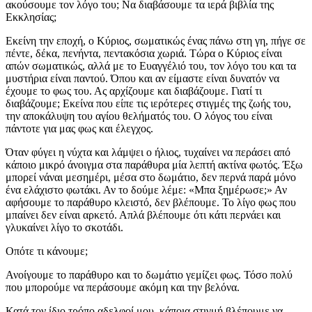
ακούσουμε τον λόγο του; Να διαβάσουμε τα ιερά βιβλία της
Εκκλησίας;
Εκείνη την εποχή, ο Κύριος, σωματικώς ένας πάνω στη γη, πήγε σε
πέντε, δέκα, πενήντα, πεντακόσια χωριά. Τώρα ο Κύριος είναι
απών σωματικώς, αλλά με το Ευαγγέλιό του, τον λόγο του και τα
μυστήρια είναι παντού. Όπου και αν είμαστε είναι δυνατόν να
έχουμε το φως του. Ας αρχίζουμε και διαβάζουμε. Γιατί τι
διαβάζουμε; Εκείνα που είπε τις ιερότερες στιγμές της ζωής του,
την αποκάλυψη του αγίου θελήματός του. Ο λόγος του είναι
πάντοτε για μας φως και έλεγχος.
Όταν φύγει η νύχτα και λάμψει ο ήλιος, τυχαίνει να περάσει από
κάποιο μικρό άνοιγμα στα παράθυρα μία λεπτή ακτίνα φωτός. Έξω
μπορεί νάναι μεσημέρι, μέσα στο δωμάτιο, δεν περνά παρά μόνο
ένα ελάχιστο φωτάκι. Αν το δούμε λέμε: «Μπα ξημέρωσε;» Αν
αφήσουμε το παράθυρο κλειστό, δεν βλέπουμε. Το λίγο φως που
μπαίνει δεν είναι αρκετό. Απλά βλέπουμε ότι κάτι περνάει και
γλυκαίνει λίγο το σκοτάδι.
Οπότε τι κάνουμε;
Ανοίγουμε το παράθυρο και το δωμάτιο γεμίζει φως. Τόσο πολύ
που μπορούμε να περάσουμε ακόμη και την βελόνα.
Κατά τον ίδιο τρόπο αδελφοί μου, κάποια στιγμή βλέπουμε να