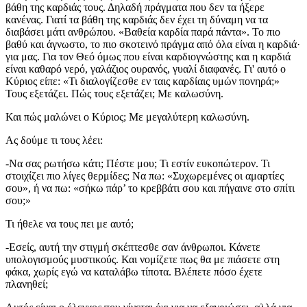
βάθη της καρδιάς τους. Δηλαδή πράγματα που δεν τα ήξερε
κανένας. Γιατί τα βάθη της καρδιάς δεν έχει τη δύναμη να τα
διαβάσει μάτι ανθρώπου. «Βαθεία καρδία παρά πάντα». Το πιο
βαθύ και άγνωστο, το πιο σκοτεινό πράγμα από όλα είναι η καρδιά·
για μας. Για τον Θεό όμως που είναι καρδιογνώστης και η καρδιά
είναι καθαρό νερό, γαλάζιος ουρανός, γυαλί διαφανές. Γι' αυτό ο
Κύριος είπε: «Τι διαλογίζεσθε εν ταις καρδίαις υμών πονηρά;»
Τους εξετάζει. Πώς τους εξετάζει; Με καλωσύνη.
Και πώς μαλώνει ο Κύριος; Με μεγαλύτερη καλωσύνη.
Ας δούμε τι τους λέει:
-Να σας ρωτήσω κάτι; Πέστε μου; Τι εστίν ευκοπώτερον. Τι
στοιχίζει πιο λίγες θερμίδες; Να πω: «Συχωρεμένες οι αμαρτίες
σου», ή να πω: «σήκω πάρ’ το κρεββάτι σου και πήγαινε στο σπίτι
σου;»
Τι ήθελε να τους πει με αυτό;
-Εσείς, αυτή την στιγμή σκέπτεσθε σαν άνθρωποι. Κάνετε
υπολογισμούς μυστικούς. Και νομίζετε πως θα με πιάσετε στη
φάκα, χωρίς εγώ να καταλάβω τίποτα. Βλέπετε πόσο έχετε
πλανηθεί;