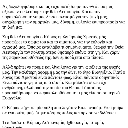
Ας δοξολογήσουμε και ας ευχαριστήσουμε τον Θεό που μας
αξίωσε να τελέσουμε την θεία Λειτουργία. Και ας τον
παρακαλέσουμε να μας δώσει φωτισμό για την ψυχή μας,
συγχώρηση των αμαρτιών μας, δύναμη, ευλογία και προστασία για
τη ζωή μας.
Στη θεία Λειτουργία ο Κύριος ημών Ιησούς Χριστός μάς
προσφέρει το σώμα του και το αίμα του, για την ευλογία και
αγιασμό μας. Όποιος καταλάβει τι σημαίνει αυτό, θεωρεί την Θεία
Λειτουργία τον πολυτιμότερο θησαυρό επάνω στη γη. Και χάριν
της παρακολουθήσεώς της, δεν εμποδίζεται από τίποτα.
Αλλά πρέπει να πούμε και λίγα λόγια για την ωφέλεια της ψυχής
μας. Την καλύτερη αφορμή μας την δίνει το άγιο Ευαγγέλιο. Γιατί ο
λόγος του Χριστού είναι πάντοτε φως. Είναι πάντοτε οδηγητικός.
Είναι πάντοτε γεμάτος από σοφία. Και μάλιστα σοφία όχι
ανθρώπινη, αλλά από την σοφία του Θεού. Γι' αυτό ας
προσπαθήσουμε να παρακολουθήσουμε τι μας είπε το σημερινό
Ευαγγέλιο.
Ο Κύριος πήγε σε μία πόλη που λεγόταν Καπερναούμ. Εκεί μπήκε
σε ένα σπίτι, μαζεύτηκε κόσμος πολύς και άρχισε να διδάσκει.
Τι δίδασκε ο Κύριος; Αστρονομία; Ιχθυολογία; Ιστορία;
Ψυχολογία;