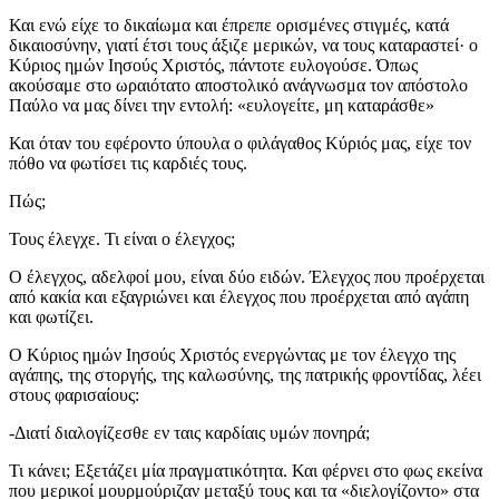
Και ενώ είχε το δικαίωμα και έπρεπε ορισμένες στιγμές, κατά
δικαιοσύνην, γιατί έτσι τους άξιζε μερικών, να τους καταραστεί· ο
Κύριος ημών Ιησούς Χριστός, πάντοτε ευλογούσε. Όπως
ακούσαμε στο ωραιότατο αποστολικό ανάγνωσμα τον απόστολο
Παύλο να μας δίνει την εντολή: «ευλογείτε, μη καταράσθε»
Και όταν του εφέροντο ύπουλα ο φιλάγαθος Κύριός μας, είχε τον
πόθο να φωτίσει τις καρδιές τους.
Πώς;
Τους έλεγχε. Τι είναι ο έλεγχος;
Ο έλεγχος, αδελφοί μου, είναι δύο ειδών. Έλεγχος που προέρχεται
από κακία και εξαγριώνει και έλεγχος που προέρχεται από αγάπη
και φωτίζει.
Ο Κύριος ημών Ιησούς Χριστός ενεργώντας με τον έλεγχο της
αγάπης, της στοργής, της καλωσύνης, της πατρικής φροντίδας, λέει
στους φαρισαίους:
-Διατί διαλογίζεσθε εν ταις καρδίαις υμών πονηρά;
Τι κάνει; Εξετάζει μία πραγματικότητα. Και φέρνει στο φως εκείνα
που μερικοί μουρμούριζαν μεταξύ τους και τα «διελογίζοντο» στα