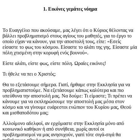
1. Εικόνες γεμάτες νόημα
Το Ευαγγέλιο που ακούσαμε, μας λέγει ότι ο Κύριος θέλοντας να
βάλλει προβληματισμό στους αγίους του μαθητές, για το έργο το
οποίο είχαν να κάνουν, για την αποστολή τους, είπε: «Εσείς
είσαστε το φως του κόσμου. Είσαστε το αλάτι της γης. Είσαστε μία
πόλη χτισμένη στην κορυφή ενός βουνού».
Είστε αλάτι, είστε φως, είστε πόλη. Ωραίες εικόνες!
Τι ήθελε να πει ο Χριστός;
Θα το εξετάσουμε σήμερα. Γιατί, ήρθαμε στην Εκκλησία για να
προβληματιστούμε. Να εξετάσουμε κάπως καλύτερα και πιο
υπεύθυνα την αποστολή μας. Να δούμε: Τι είμαστε; Τι πρέπει να
κάνουμε για να εκπληρώσουμε την αποστολή μας μέσα στον
κόσμο και να γίνουμε ευάρεστοι ενώπιον του Κυρίου μας, Θεού
και μισθαποδότου μας;
Αλλοίμονο αδελφοί, αν ερχόμαστε στην Εκκλησία μόνο από
κοινωνικό καθήκον ή από συνήθεια, χωρίς αυτοί οι
προβληματισμοί να μας ανησυχούν, γιατί τότε σιγά-σιγά θα