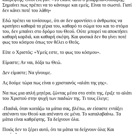
Σημαίνει πως πρέπει να το κάνουμε και εμείς. Είναι το σωστό. Γιατί
δεν κάνει ποτέ του λάθη»
Εδώ πρέπει να τονίσουμε, ότι αν δεν φροντίσει ο άνθρωπος να
κρατήσει καθαρά τα χέρια του, καθαρό το σώμα του και το στόμα
του, δεν μπαίνει στο δρόμο του Θεού. Ούτε μπορεί να αποκτήσει
καθαρή καρδιά, και καθαρή σκέψη. Και φυσικά δεν θα γίνει ποτέ
φως του κόσμου όπως τον θέλει ο Θεός.
Είπε ο Χριστός: «Υμείς εστε, το φως του κόσμου».
Είμαστε; Αν ναι, δόξα τω Θεώ.
Δεν είμαστε; Να γίνουμε.
Ας δούμε τώρα πως είναι ο χριστιανός «αλάτι της γης».
Να πως μια απλή μητέρα, ζώντας μέσα στο σπίτι της, έριξε το αλάτι
του Χριστού στην ψυχή των παιδιών της. Τι τους έλεγε;
-Παιδιά, όταν κοιτάζω τα μάτια σας, βλέπω, αν είσαστε εντάξει
απέναντι του Θεού και απέναντι σε μένα. Το καταλαβαίνω. Τα
μάτια είναι καθρέφτης. Τα δείχνουν όλα.
Ποιός δεν το ξέρει αυτό, ότι τα μάτια τα δείχνουν όλα; Και