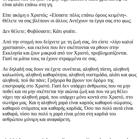
είναι αλάτι επάνω στη γη.
Είπε ακόμη ο Χριστός: «Είσαστε πόλις επάνω όρους κειμένη».
Θέλετε να σας βλέπουν οι άλλοι; Αντέχουν τα έργα σας στο φως;
Δεν θέλετε; Φοβόσαστε; Κάτι φταίτε.
Από την στιγμή που δείχνετε με τη ζωή σας, ότι είστε «λίγο καλοί
χριστιανοί», και εκείνοι που δεν σκέπτονται να ρθουν στην
Εκκλησία και ζουν μακρυά από τον Χριστό, προβληματίζονται.
Γιατί τα μάτια τους τα έχουν στραμμένα σε σας.
Αν δηλαδή σας δουν να έχετε συνέπεια, αληθινή πίστη, αληθινή
καλωσύνη, αληθινή καθαρότητα, αληθινή νοστιμάδα, αλάτι και φως
αληθινά, πού θα πάνε; Γρήγορα θα βρουν τον δρόμο της
επιστροφής στο Χριστό. Γιατί δεν υπάρχει άνθρωπος που να μην
ποθεί και να μην σκέπτεται την αιώνια ζωή και που να μη θέλει
νάχει την αληθινή χαρά, που υπάρχει μόνο κοντά στο Χριστό, στο
σωτήρα μας. Και η αληθινή χαρά είναι καρπός καθαρού σώματος,
καθαρού στόματος και καθαρής καρδιάς. Όσο πιο πολύ αυτά είναι
καθαρά, τόσο πιο πολύ η χαρά είναι μέσα στη καρδιά του
ανθρώπου μόνιμη και αναφαίρετη.