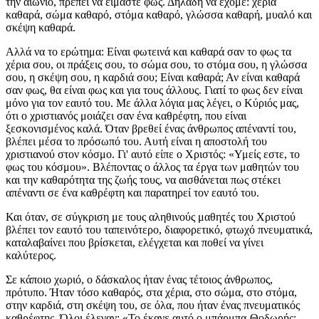
την αιώνιο, πρέπει να είμαστε φως. Δηλαδή να έχομε: χέρια
καθαρά, σώμα καθαρό, στόμα καθαρό, γλώσσα καθαρή, μυαλό και
σκέψη καθαρά.
Αλλά να το ερώτημα: Είναι φωτεινά και καθαρά σαν το φως τα
χέρια σου, οι πράξεις σου, το σώμα σου, το στόμα σου, η γλώσσα
σου, η σκέψη σου, η καρδιά σου; Είναι καθαρά; Αν είναι καθαρά
σαν φως, θα είναι φως και για τους άλλους. Γιατί το φως δεν είναι
μόνο για τον εαυτό του. Με άλλα λόγια μας λέγει, ο Κύριός μας,
ότι ο χριστιανός μοιάζει σαν ένα καθρέφτη, που είναι
ξεσκονισμένος καλά. Όταν βρεθεί ένας άνθρωπος απέναντί του,
βλέπει μέσα το πρόσωπό του. Αυτή είναι η αποστολή του
χριστιανού στον κόσμο. Γι' αυτό είπε ο Χριστός: «Υμείς εστε, το
φως του κόσμου». Βλέποντας ο άλλος τα έργα των μαθητών του
και την καθαρότητα της ζωής τους, να αισθάνεται πως στέκει
απέναντι σε ένα καθρέφτη και παρατηρεί τον εαυτό του.
Και όταν, σε σύγκριση με τους αληθινούς μαθητές του Χριστού
βλέπει τον εαυτό του ταπεινότερο, διαφορετικό, φτωχό πνευματικά,
καταλαβαίνει που βρίσκεται, ελέγχεται και ποθεί να γίνει
καλύτερος.
Σε κάποιο χωριό, ο δάσκαλος ήταν ένας τέτοιος άνθρωπος,
πρότυπο. Ήταν τόσο καθαρός, στα χέρια, στο σώμα, στο στόμα,
στην καρδιά, στη σκέψη του, σε όλα, που ήταν ένας πνευματικός
καθρέφτης. Όλοι έλεγαν: «Το έκανε αυτό ο μπάρμπα-Θοδωρής;