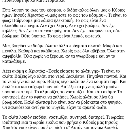
πεθαίνουμε ηθικά και πνευματικά.
Είπε λοιπόν το φως του κόσμου, ο διδάσκαλος όλων μας ο Κύριος
ημών Ιησούς Χριστός: «υμείς εστε το φως του κόσμου». Τι είναι το
φως; Παίρνουμε μία λάμπα ηλεκτρική. Το φως είναι ένα
ολοκάθαρο πράγμα. Δεν έχει λέρες. Δεν έχει βρώμες. Δεν έχει
κηλίδες. Δεν έχει σκοτεινά πράγματα. Δεν έχει απαράδεκτα, ούτε
βρώμικα. Ούτε ύποπτα. Το φως είναι λευκό, φωτεινό.
Μας βοηθάει να δούμε όλα τα άλλα πράγματα σωστά. Μικρά και
μεγάλα. Καθαρά και ακάθαρτα. Χωρίς φως όλα αβέβαια. Όλα στην
αμφιβολία. Όλα χωρίς να ξέρομε, αν τα γνωρίζουμε και αν τα
καταλάβαμε.
Λέει ακόμη ο Χριστός: «Εσείς είσαστε το αλάτι γης» Τι είναι το
αλάτι; Βάζεις λίγο αλάτι στο νερό. Διαλύεται. Πηγαίνει παντού. Και
το νερό γίνεται αλμυρό. Βάζεις λίγο αλάτι σε ένα κομμάτι τυρί. Και
διαλύεται και εισχωρεί παντού. Απ’ έξω το ρίχνεις αλλά μπαίνει
παντού στο τυρί. Το αλμυρίζει, το νοστιμίζει. Και κάτι ακόμα: Το
συντηρεί. Δεν το αφήνει να χαλάσει. Χωρίς αλάτι σε λίγο θα
βρωμούσε. Καλά αλατισμένο είναι σαν να βρίσκεται στο ψυγείο.
Οι παλαιότεροι αντί για το ψυγείο, είχαν το αρκετό αλάτι.
Το αλάτι λοιπόν εισδύει, νοστιμίζει, συντηρεί, διατηρεί. Τι ωραίες
ιδιότητες! Και τι ωραία εικόνα που βρήκε ο Κύριός μας Ιησούς
Χριστός για κείνον που έχει πίστη σ’ Αυτόν και τον ακολουθεί.