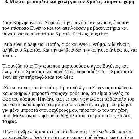
3. Μιλάτε με καρδιά και χείλη για τον Χριστό, παίρνετε χάρη
Στην Καρχηδόνα της Αφρικής, την εποχή των διωγμών, έπιασαν
τον επίσκοπο Ευγένιο και τον απειλούσαν με βασανιστήρια και
θάνατο για να αρνηθεί τον Χριστό. Εκείνος τους είπε:
-Μία είναι η αλήθεια. Πατήρ, Υιός και Άγιο Πνεύμα. Μία είναι η
αλήθεια ο Χριστός. Και την αλήθεια δεν την αφήνει ο άνθρωπος για
τίποτε.
Τι συνέβη τότε; Την ώρα που μαρτυρούσε ο άγιος Ευγένιος και
έλεγε ότι ο Χριστός είναι πηγή ζωής, παρουσιάζεται ο Χριστός σε
έναν εκ γενετής τυφλό και του λέει:
-Σήκω, να πας στο δεσπότη. Πριν από λίγο ο Ευγένιος ομολόγησε
και διακήρυξε μπροστά στους εχθρούς μου, ότι είμαι ο Θεός, το
φως του κόσμου. Πήγαινε και πες του, να απλώσει τα δάχτυλά του
και να τα ακουμπήσει στα μάτια σου. Από την στιγμή που μίλησε
για μένα μπροστά στους εχθρούς μου, πήρε πάνω του την χάρη
μου. Μόλις ακουμπήσουν τα δάχτυλά του στα μάτια σου, θα δεις
το φως.
Πήγε ο άνθρωπος και το είπε στο δεσπότη. Πού να δεχθεί και πού
να καταλάβει ο δεσπότης ότι με το να πει δυό λόγια ηρωισμού και