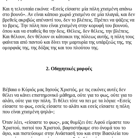
Και η τελευταία εικόνα: «Εσείς είσαστε μία πόλη χτισμένη απάνω
στο βουνό». Αν είναι κάποιο χωριό χτισμένο σε μία πλαγιά, και δεν
βρεθείς ακριβώς απέναντί του, δεν το βλέπεις. Πρέπει να ψάξεις να
το βρεις. Την πόλη που είναι χτισμένη στην κορυφή του βουνού,
όπου και να σταθείς θα την δεις. Θέλεις, δεν θέλεις, την βλέπεις.
Και θέλουν, δεν θέλουν οι κάτοικοι της πόλεως αυτής, η πόλη τους
φαίνεται από παντού και δίνει την μαρτυρία της υπάρξεώς της, της
ομορφιάς της, της δόξας της και του πλούτου της.
2. Οδηγητικές μορφές
Βέβαια ο Κύριός μας Ιησούς Χριστός, με τις εικόνες αυτές δεν
θέλει να κάνει επιστημονικό μάθημα, ούτε για το φως, ούτε για το
αλάτι, ούτε για την πόλη. Τι θέλει τότε να πει με τα λόγια: «Εσείς
είσαστε το φως, εσείς είσαστε το αλάτι και εσείς είσαστε η πόλη
που είναι χτισμένη ψηλά»;
Όταν λέει, «είσαστε το φως», μας θυμίζει ότι: Αφού είμαστε του
Χριστού, πιστοί του Χριστού, βαφτιστήκαμε στο όνομά του το
άγιο, και πιστεύουμε στην Ανάστασή του και στην Βασιλεία του