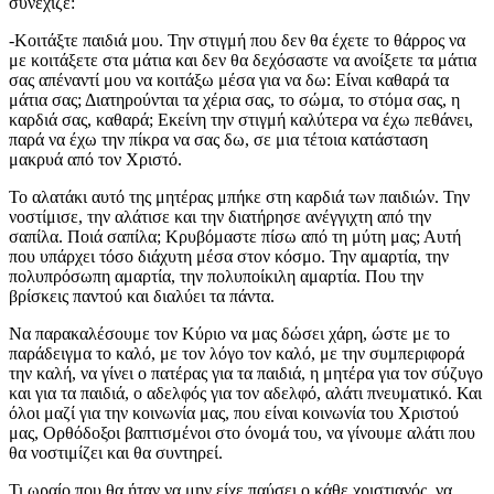
συνέχιζε:
-Κοιτάξτε παιδιά μου. Την στιγμή που δεν θα έχετε το θάρρος να
με κοιτάξετε στα μάτια και δεν θα δεχόσαστε να ανοίξετε τα μάτια
σας απέναντί μου να κοιτάξω μέσα για να δω: Είναι καθαρά τα
μάτια σας; Διατηρούνται τα χέρια σας, το σώμα, το στόμα σας, η
καρδιά σας, καθαρά; Εκείνη την στιγμή καλύτερα να έχω πεθάνει,
παρά να έχω την πίκρα να σας δω, σε μια τέτοια κατάσταση
μακρυά από τον Χριστό.
Το αλατάκι αυτό της μητέρας μπήκε στη καρδιά των παιδιών. Την
νοστίμισε, την αλάτισε και την διατήρησε ανέγγιχτη από την
σαπίλα. Ποιά σαπίλα; Κρυβόμαστε πίσω από τη μύτη μας; Αυτή
που υπάρχει τόσο διάχυτη μέσα στον κόσμο. Την αμαρτία, την
πολυπρόσωπη αμαρτία, την πολυποίκιλη αμαρτία. Που την
βρίσκεις παντού και διαλύει τα πάντα.
Να παρακαλέσουμε τον Κύριο να μας δώσει χάρη, ώστε με το
παράδειγμα το καλό, με τον λόγο τον καλό, με την συμπεριφορά
την καλή, να γίνει ο πατέρας για τα παιδιά, η μητέρα για τον σύζυγο
και για τα παιδιά, ο αδελφός για τον αδελφό, αλάτι πνευματικό. Και
όλοι μαζί για την κοινωνία μας, που είναι κοινωνία του Χριστού
μας, Ορθόδοξοι βαπτισμένοι στο όνομά του, να γίνουμε αλάτι που
θα νοστιμίζει και θα συντηρεί.
Τι ωραίο που θα ήταν να μην είχε παύσει ο κάθε χριστιανός, να