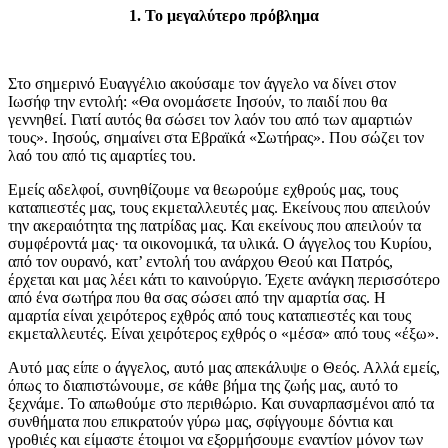
1. Το μεγαλύτερο πρόβλημα
Στο σημερινό Ευαγγέλιο ακούσαμε τον άγγελο να δίνει στον
Ιωσήφ την εντολή: «Θα ονομάσετε Ιησούν, το παιδί που θα
γεννηθεί. Γιατί αυτός θα σώσει τον λαόν του από των αμαρτιών
τους». Ιησούς, σημαίνει στα Εβραϊκά «Σωτήρας». Που σώζει τον
λαό του από τις αμαρτίες του.
Εμείς αδελφοί, συνηθίζουμε να θεωρούμε εχθρούς μας, τους
καταπιεστές μας, τους εκμεταλλευτές μας. Εκείνους που απειλούν
την ακεραιότητα της πατρίδας μας. Και εκείνους που απειλούν τα
συμφέροντά μας· τα οικονομικά, τα υλικά. Ο άγγελος του Κυρίου,
από τον ουρανό, κατ’ εντολή του ανάρχου Θεού και Πατρός,
έρχεται και μας λέει κάτι το καινούργιο. Έχετε ανάγκη περισσότερο
από ένα σωτήρα που θα σας σώσει από την αμαρτία σας. Η
αμαρτία είναι χειρότερος εχθρός από τους καταπιεστές και τους
εκμεταλλευτές. Είναι χειρότερος εχθρός ο «μέσα» από τους «έξω».
Αυτό μας είπε ο άγγελος, αυτό μας απεκάλυψε ο Θεός. Αλλά εμείς,
όπως το διαπιστώνουμε, σε κάθε βήμα της ζωής μας, αυτό το
ξεχνάμε. Το απωθούμε στο περιθώριο. Και συναρπασμένοι από τα
συνθήματα που επικρατούν γύρω μας, σφίγγουμε δόντια και
γροθιές και είμαστε έτοιμοι να εξορμήσουμε εναντίον μόνον των