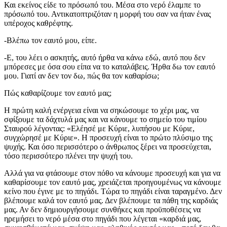
Και εκείνος είδε το πρόσωπό του. Μέσα στο νερό έλαμπε το
πρόσωπό του. Αντικατοπτριζόταν η μορφή του σαν να ήταν ένας
υπέροχος καθρέφτης.
-Βλέπω τον εαυτό μου, είπε.
-Ε, του λέει ο ασκητής, αυτό ήρθα να κάνω εδώ, αυτό που δεν
μπόρεσες με όσα σου είπα να το καταλάβεις. Ήρθα δω τον εαυτό
μου. Γιατί αν δεν τον δω, πώς θα τον καθαρίσω;
Πώς καθαρίζουμε τον εαυτό μας;
Η πρώτη καλή ενέργεια είναι να σηκώσουμε το χέρι μας, να
σφίξουμε τα δάχτυλά μας και να κάνουμε το σημείο του τιμίου
Σταυρού λέγοντας: «Ελέησέ με Κύριε, λυπήσου με Κύριε,
συγχώρησέ με Κύριε». Η προσευχή είναι το πρώτο πλύσιμο της
ψυχής. Και όσο περισσότερο ο άνθρωπος ξέρει να προσεύχεται,
τόσο περισσότερο πλένει την ψυχή του.
Αλλά για να φτάσουμε στον πόθο να κάνουμε προσευχή και για να
καθαρίσουμε τον εαυτό μας, χρειάζεται προηγουμένως να κάνουμε
κείνο που έγινε με το πηγάδι. Τώρα το πηγάδι είναι ταραγμένο. Δεν
βλέπουμε καλά τον εαυτό μας. Δεν βλέπουμε τα πάθη της καρδιάς
μας. Αν δεν δημιουργήσουμε συνθήκες και προϋποθέσεις να
ηρεμήσει το νερό μέσα στο πηγάδι που λέγεται «καρδιά μας,