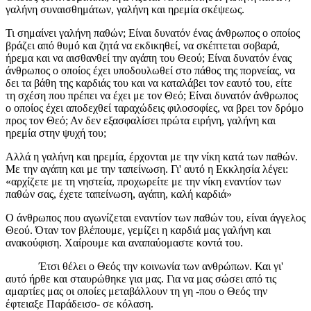
γαλήνη συναισθημάτων, γαλήνη και ηρεμία σκέψεως.
Τι σημαίνει γαλήνη παθών; Είναι δυνατόν ένας άνθρωπος ο οποίος
βράζει από θυμό και ζητά να εκδικηθεί, να σκέπτεται σοβαρά,
ήρεμα και να αισθανθεί την αγάπη του Θεού; Είναι δυνατόν ένας
άνθρωπος ο οποίος έχει υποδουλωθεί στο πάθος της πορνείας, να
δει τα βάθη της καρδιάς του και να καταλάβει τον εαυτό του, είτε
τη σχέση που πρέπει να έχει με τον Θεό; Είναι δυνατόν άνθρωπος
ο οποίος έχει αποδεχθεί ταραχώδεις φιλοσοφίες, να βρει τον δρόμο
προς τον Θεό; Αν δεν εξασφαλίσει πρώτα ειρήνη, γαλήνη και
ηρεμία στην ψυχή του;
Αλλά η γαλήνη και ηρεμία, έρχονται με την νίκη κατά των παθών.
Με την αγάπη και με την ταπείνωση. Γι' αυτό η Εκκλησία λέγει:
«αρχίζετε με τη νηστεία, προχωρείτε με την νίκη εναντίον των
παθών σας, έχετε ταπείνωση, αγάπη, καλή καρδιά»
Ο άνθρωπος που αγωνίζεται εναντίον των παθών του, είναι άγγελος
Θεού. Όταν τον βλέπουμε, γεμίζει η καρδιά μας γαλήνη και
ανακούφιση. Χαίρουμε και αναπαύομαστε κοντά του.
Έτσι θέλει ο Θεός την κοινωνία των ανθρώπων. Και γι'
αυτό ήρθε και σταυρώθηκε για μας. Για να μας σώσει από τις
αμαρτίες μας οι οποίες μεταβάλλουν τη γη -που ο Θεός την
έφτειαξε Παράδεισο- σε κόλαση.