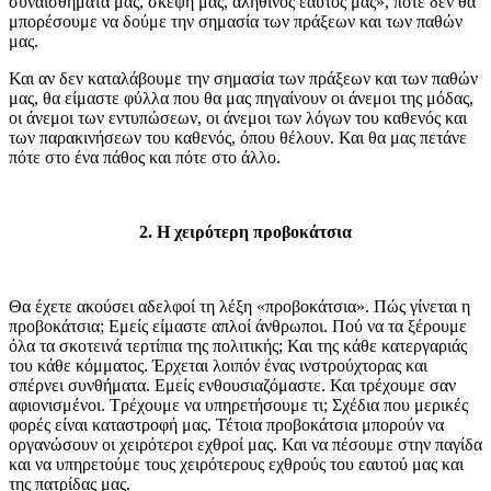
συναισθήματά μας, σκέψη μας, αληθινός εαυτός μας», ποτέ δεν θα
μπορέσουμε να δούμε την σημασία των πράξεων και των παθών
μας.
Και αν δεν καταλάβουμε την σημασία των πράξεων και των παθών
μας, θα είμαστε φύλλα που θα μας πηγαίνουν οι άνεμοι της μόδας,
οι άνεμοι των εντυπώσεων, οι άνεμοι των λόγων του καθενός και
των παρακινήσεων του καθενός, όπου θέλουν. Και θα μας πετάνε
πότε στο ένα πάθος και πότε στο άλλο.
2. Η χειρότερη προβοκάτσια
Θα έχετε ακούσει αδελφοί τη λέξη «προβοκάτσια». Πώς γίνεται η
προβοκάτσια; Εμείς είμαστε απλοί άνθρωποι. Πού να τα ξέρουμε
όλα τα σκοτεινά τερτίπια της πολιτικής; Και της κάθε κατεργαριάς
του κάθε κόμματος. Έρχεται λοιπόν ένας ινστρούχτορας και
σπέρνει συνθήματα. Εμείς ενθουσιαζόμαστε. Και τρέχουμε σαν
αφιονισμένοι. Τρέχουμε να υπηρετήσουμε τι; Σχέδια που μερικές
φορές είναι καταστροφή μας. Τέτοια προβοκάτσια μπορούν να
οργανώσουν οι χειρότεροι εχθροί μας. Και να πέσουμε στην παγίδα
και να υπηρετούμε τους χειρότερους εχθρούς του εαυτού μας και
της πατρίδας μας.