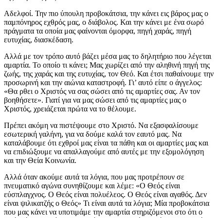
Αδελφοί. Την πιο ύπουλη προβοκάτσια, την κάνει εις βάρος μας ο
παμπόνηρος εχθρός μας, ο διάβολος. Και την κάνει με ένα σωρό
πράγματα τα οποία μας φαίνονται όμορφα, πηγή χαράς, πηγή
ευτυχίας, διασκέδαση.
Αλλά με τον τρόπο αυτό βάζει μέσα μας το δηλητήριο που λέγεται
αμαρτία. Το οποίο τι κάνει; Μας χωρίζει από την αληθινή πηγή της
ζωής, της χαράς και της ευτυχίας, τον Θεό. Και έτσι παθαίνουμε την
προσωρινή και την αιώνια καταστροφή. Γι’ αυτό είπε ο άγγελος:
«Θα ρθει ο Χριστός να σας σώσει από τις αμαρτίες σας. Αν τον
βοηθήσετε». Γιατί για να μας σώσει από τις αμαρτίες μας ο
Χριστός, χρειάζεται πρώτα να το θέλουμε.
Πρέπει ακόμη να πιστέψουμε στο Χριστό. Να εξασφαλίσουμε
εσωτερική γαλήνη, για να δούμε καλά τον εαυτό μας. Να
καταλάβουμε ότι εχθροί μας είναι τα πάθη και οι αμαρτίες μας και
να επιδιώξουμε να απαλλαγούμε από αυτές με την εξομολόγηση
και την Θεία Κοινωνία.
Αλλά όταν ακούμε αυτά τα λόγια, που μας προτρέπουν σε
πνευματικό αγώνα συνηθίζουμε και λέμε: «Ο Θεός είναι
εύσπλαγχνος. Ο Θεός είναι πολυέλεος. Ο Θεός είναι αγαθός. Δεν
είναι ψιλικατζής ο Θεός» Τι είναι αυτά τα λόγια; Μία προβοκάτσια
που μας κάνει να υποτιμάμε την αμαρτία στηριζόμενοι στο ότι ο