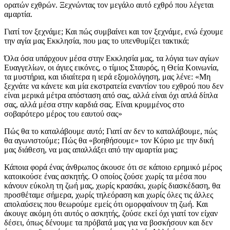
ορατών εχθρών. Ξεχνώντας τον μεγάλο αυτό εχθρό που λέγεται
αμαρτία.
Γιατί τον ξεχνάμε; Και πώς συμβαίνει και τον ξεχνάμε, ενώ έχουμε
την αγία μας Εκκλησία, που μας το υπενθυμίζει τακτικά;
Όλα όσα υπάρχουν μέσα στην Εκκλησία μας, τα λόγια των αγίων
Ευαγγελίων, οι άγιες εικόνες, ο τίμιος Σταυρός, η Θεία Κοινωνία,
τα μυστήρια, και ιδιαίτερα η ιερά εξομολόγηση, μας λένε: «Μη
ξεχνάτε να κάνετε και μία εκστρατεία εναντίον του εχθρού που δεν
είναι μερικά μέτρα απόσταση από σας, αλλά είναι όχι απλά δίπλα
σας, αλλά μέσα στην καρδιά σας. Είναι κρυμμένος στο
σοβαρότερο μέρος του εαυτού σας»
Πώς θα το καταλάβουμε αυτό; Γιατί αν δεν το καταλάβουμε, πώς
θα αγωνιστούμε; Πώς θα «βοηθήσουμε» τον Κύριο με την δική
μας διάθεση, να μας απαλλάξει από την αμαρτία μας;
Κάποια φορά ένας άνθρωπος άκουσε ότι σε κάποιο ερημικό μέρος
κατοικούσε ένας ασκητής. Ο οποίος ζούσε χωρίς τα μέσα που
κάνουν εύκολη τη ζωή μας, χωρίς κρασάκι, χωρίς διασκέδαση, θα
προσθέταμε σήμερα, χωρίς τηλεόραση και χωρίς όλες τις άλλες
απολαύσεις που θεωρούμε εμείς ότι ομορφαίνουν τη ζωή. Και
άκουγε ακόμη ότι αυτός ο ασκητής, ζούσε εκεί όχι γιατί τον είχαν
δέσει, όπως δένουμε τα πρόβατά μας για να βοσκήσουν και δεν