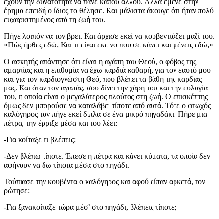
έχουν την δυνατότητα να πάνε κάπου αλλού. Αλλά έμενε στην
έρημο επειδή ο ίδιος το θέλησε. Και μάλιστα άκουγε ότι ήταν πολύ
ευχαριστημένος από τη ζωή του.
Πήγε λοιπόν να τον βρει. Και άρχισε εκεί να κουβεντιάζει μαζί του.
«Πώς ήρθες εδώ; Και τι είναι εκείνο που σε κάνει και μένεις εδώ;»
Ο ασκητής απάντησε ότι είναι η αγάπη του Θεού, ο φόβος της
αμαρτίας και η επιθυμία να έχω καρδιά καθαρή, για τον εαυτό μου
και για τον καρδιογνώστη Θεό, που βλέπει τα βάθη της καρδιάς
μας. Και όταν τον αγαπάς, σου δίνει την χάρη του και την ευλογία
του, η οποία είναι ο μεγαλύτερος πλούτος στη ζωή. Ο επισκέπτης
όμως δεν μπορούσε να καταλάβει τίποτε από αυτά. Τότε ο φτωχός
καλόγηρος τον πήγε εκεί δίπλα σε ένα μικρό πηγαδάκι. Πήρε μια
πέτρα, την έρριξε μέσα και του λέει:
-Για κοίταξε τι βλέπεις;
-Δεν βλέπω τίποτε. Έπεσε η πέτρα και κάνει κύματα, τα οποία δεν
αφήνουν να δω τίποτα μέσα στο πηγάδι.
Τούπιασε την κουβέντα ο καλόγηρος και αφού είπαν αρκετά, τον
ρώτησε:
-Για ξανακοίταξε τώρα μέσ’ στο πηγάδι, βλέπεις τίποτε;