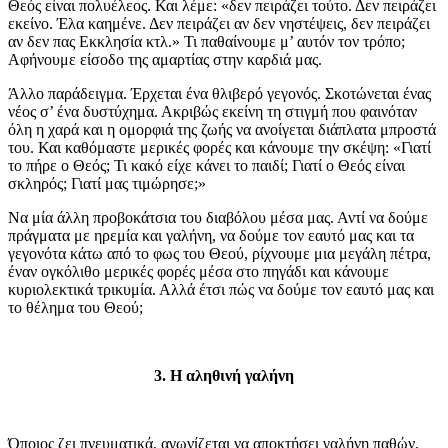
Θεός είναι πολυέλεος. Και λέμε: «δεν πειράζει τούτο. Δεν πειράζει
εκείνο. Έλα καημένε. Δεν πειράζει αν δεν νηστέψεις, δεν πειράζει
αν δεν πας Εκκλησία κτλ.» Τι παθαίνουμε μ’ αυτόν τον τρόπο;
Αφήνουμε είσοδο της αμαρτίας στην καρδιά μας.
Άλλο παράδειγμα. Έρχεται ένα θλιβερό γεγονός. Σκοτώνεται ένας
νέος σ’ ένα δυστύχημα. Ακριβώς εκείνη τη στιγμή που φαινόταν
όλη η χαρά και η ομορφιά της ζωής να ανοίγεται διάπλατα μπροστά
του. Και καθόμαστε μερικές φορές και κάνουμε την σκέψη: «Γιατί
το πήρε ο Θεός; Τι κακό είχε κάνει το παιδί; Γιατί ο Θεός είναι
σκληρός; Γιατί μας τιμώρησε;»
Να μία άλλη προβοκάτσια του διαβόλου μέσα μας. Αντί να δούμε
πράγματα με ηρεμία και γαλήνη, να δούμε τον εαυτό μας και τα
γεγονότα κάτω από το φως του Θεού, ρίχνουμε μια μεγάλη πέτρα,
έναν ογκόλιθο μερικές φορές μέσα στο πηγάδι και κάνουμε
κυριολεκτικά τρικυμία. Αλλά έτσι πώς να δούμε τον εαυτό μας και
το θέλημα του Θεού;
3. Η αληθινή γαλήνη
Όποιος ζει πνευματικά, αγωνίζεται να αποκτήσει γαλήνη παθών,