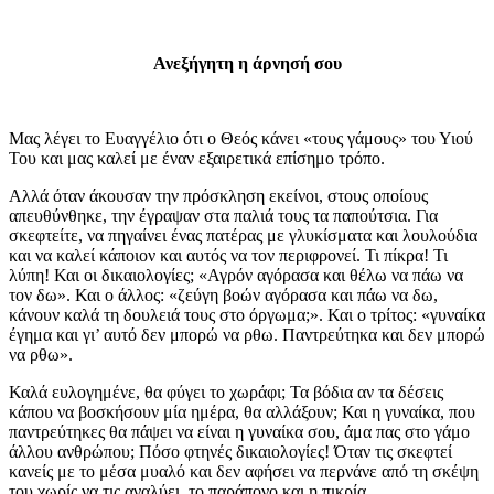
Ανεξήγητη η άρνησή σου
Μας λέγει το Ευαγγέλιο ότι ο Θεός κάνει «τους γάμους» του Υιού
Του και μας καλεί με έναν εξαιρετικά επίσημο τρόπο.
Αλλά όταν άκουσαν την πρόσκληση εκείνοι, στους οποίους
απευθύνθηκε, την έγραψαν στα παλιά τους τα παπούτσια. Για
σκεφτείτε, να πηγαίνει ένας πατέρας με γλυκίσματα και λουλούδια
και να καλεί κάποιον και αυτός να τον περιφρονεί. Τι πίκρα! Τι
λύπη! Και οι δικαιολογίες; «Αγρόν αγόρασα και θέλω να πάω να
τον δω». Και ο άλλος: «ζεύγη βοών αγόρασα και πάω να δω,
κάνουν καλά τη δουλειά τους στο όργωμα;». Και ο τρίτος: «γυναίκα
έγημα και γι’ αυτό δεν μπορώ να ρθω. Παντρεύτηκα και δεν μπορώ
να ρθω».
Καλά ευλογημένε, θα φύγει το χωράφι; Τα βόδια αν τα δέσεις
κάπου να βοσκήσουν μία ημέρα, θα αλλάξουν; Και η γυναίκα, που
παντρεύτηκες θα πάψει να είναι η γυναίκα σου, άμα πας στο γάμο
άλλου ανθρώπου; Πόσο φτηνές δικαιολογίες! Όταν τις σκεφτεί
κανείς με το μέσα μυαλό και δεν αφήσει να περνάνε από τη σκέψη
του χωρίς να τις αναλύει, το παράπονο και η πικρία