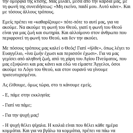
την ομορφιά της κτίσης. Μας μιλάει, μέσα από την καρδιά μας, με
τη φωνή της συνειδήσεως: «Μη εκείνο, παιδί μου. Αυτό κάνε». Και
με τόσους άλλους τρόπους.
Εμείς πρέπει να «καθαρίζουμε» πότε-πότε το αυτί μας, για να
ακούμε. Να ακούμε τη φωνή του Θεού, γιατί η φωνή του Θεού
είναι για μας ζωή και σωτηρία. Και αλλοίμονο στον άνθρωπο που
περιφρονεί τη φωνή του Θεού, και δεν την ακούει.
Με πόσους τρόπους μας καλεί ο Θεός! Γιατί «ήλθε», όπως λέγει το
Ευαγγέλιο, «ίνα ζωήν έχωσι και περισσόν έχωσι». Για να μας
γεμίσει από αληθινή ζωή, από τη χάρη του Αγίου Πνεύματος, που
μας εξυψώνει και μας κάνει και εδώ να είμαστε Άγγελοι, όσοι
ακούμε το Λόγο του Θεού, και στον ουρανό να γίνουμε
τρισευτυχισμένοι.
Ας έλθουμε, όμως τώρα, στο τι κάνουμε εμείς.
- Ε, πάμε στην εκκλησία;
- Γιατί να πάμε;
- Για την ψυχή μας!
- Η ψυχή θέλει ψίχαλα. Η κοιλιά είναι που θέλει κάθε ημέρα
κομμάτια. Και για να βγάλω τα κομμάτια, πρέπει να πάω να