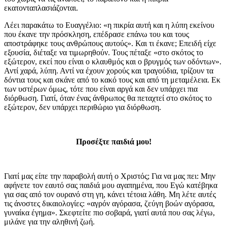
εκατονταπλασιάζονται.
Λέει παρακάτω το Ευαγγέλιο: «η πικρία αυτή και η λύπη εκείνου
που έκανε την πρόσκληση, επέδρασε επάνω του και τους
αποστράφηκε τους ανθρώπους αυτούς». Και τι έκανε; Επειδή είχε
εξουσία, διέταξε να τιμωρηθούν. Τους πέταξε «στο σκότος το
εξώτερον, εκεί που είναι ο κλαυθμός και ο βρυγμός των οδόντων».
Αντί χαρά, λύπη. Αντί να έχουν χορούς και τραγούδια, τρίζουν τα
δόντια τους και σκάνε από το κακό τους και από τη μεταμέλεια. Εκ
των υστέρων όμως, τότε που είναι αργά και δεν υπάρχει πια
διόρθωση. Γιατί, όταν ένας άνθρωπος θα πεταχτεί στο σκότος το
εξώτερον, δεν υπάρχει περιθώριο για διόρθωση.
Προσέξτε παιδιά μου!
Γιατί μας είπε την παραβολή αυτή ο Χριστός; Για να μας πει: Μην
αφήνετε τον εαυτό σας παιδιά μου αγαπημένα, που Εγώ κατέβηκα
για σας από τον ουρανό στη γη, κάνει τέτοια λάθη. Μη λέτε αυτές
τις άνοστες δικαιολογίες: «αγρόν αγόρασα, ζεύγη βοών αγόρασα,
γυναίκα έγημα». Σκεφτείτε πιο σοβαρά, γιατί αυτά που σας λέγω,
μιλάνε για την αληθινή ζωή.