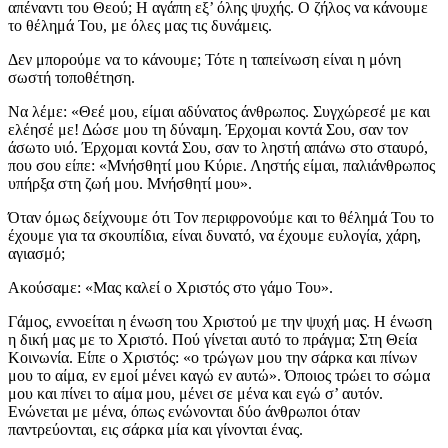
απέναντι του Θεού; Η αγάπη εξ’ όλης ψυχής. Ο ζήλος να κάνουμε
το θέλημά Του, με όλες μας τις δυνάμεις.
Δεν μπορούμε να το κάνουμε; Τότε η ταπείνωση είναι η μόνη
σωστή τοποθέτηση.
Να λέμε: «Θεέ μου, είμαι αδύνατος άνθρωπος. Συγχώρεσέ με και
ελέησέ με! Δώσε μου τη δύναμη. Έρχομαι κοντά Σου, σαν τον
άσωτο υιό. Έρχομαι κοντά Σου, σαν το ληστή απάνω στο σταυρό,
που σου είπε: «Μνήσθητί μου Κύριε. Ληστής είμαι, παλιάνθρωπος
υπήρξα στη ζωή μου. Μνήσθητί μου».
Όταν όμως δείχνουμε ότι Τον περιφρονούμε και το θέλημά Του το
έχουμε για τα σκουπίδια, είναι δυνατό, να έχουμε ευλογία, χάρη,
αγιασμό;
Ακούσαμε: «Μας καλεί ο Χριστός στο γάμο Του».
Γάμος, εννοείται η ένωση του Χριστού με την ψυχή μας. Η ένωση
η δική μας με το Χριστό. Πού γίνεται αυτό το πράγμα; Στη Θεία
Κοινωνία. Είπε ο Χριστός: «ο τρώγων μου την σάρκα και πίνων
μου το αίμα, εν εμοί μένει καγώ εν αυτώ». Όποιος τρώει το σώμα
μου και πίνει το αίμα μου, μένει σε μένα και εγώ σ’ αυτόν.
Ενώνεται με μένα, όπως ενώνονται δύο άνθρωποι όταν
παντρεύονται, εις σάρκα μία και γίνονται ένας.