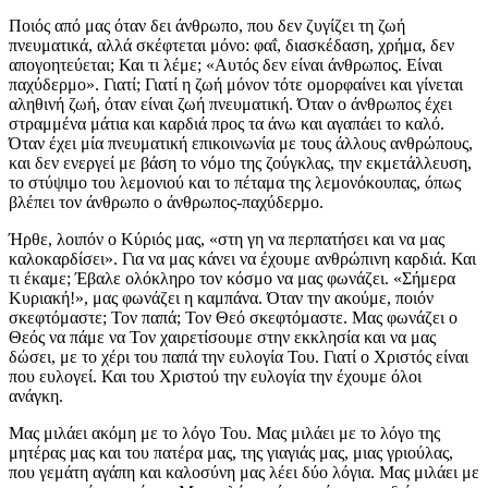
Ποιός από μας όταν δει άνθρωπο, που δεν ζυγίζει τη ζωή
πνευματικά, αλλά σκέφτεται μόνο: φαΐ, διασκέδαση, χρήμα, δεν
απογοητεύεται; Και τι λέμε; «Αυτός δεν είναι άνθρωπος. Είναι
παχύδερμο». Γιατί; Γιατί η ζωή μόνον τότε ομορφαίνει και γίνεται
αληθινή ζωή, όταν είναι ζωή πνευματική. Όταν ο άνθρωπος έχει
στραμμένα μάτια και καρδιά προς τα άνω και αγαπάει το καλό.
Όταν έχει μία πνευματική επικοινωνία με τους άλλους ανθρώπους,
και δεν ενεργεί με βάση το νόμο της ζούγκλας, την εκμετάλλευση,
το στύψιμο του λεμονιού και το πέταμα της λεμονόκουπας, όπως
βλέπει τον άνθρωπο ο άνθρωπος-παχύδερμο.
Ήρθε, λοιπόν ο Κύριός μας, «στη γη να περπατήσει και να μας
καλοκαρδίσει». Για να μας κάνει να έχουμε ανθρώπινη καρδιά. Και
τι έκαμε; Έβαλε ολόκληρο τον κόσμο να μας φωνάζει. «Σήμερα
Κυριακή!», μας φωνάζει η καμπάνα. Όταν την ακούμε, ποιόν
σκεφτόμαστε; Τον παπά; Τον Θεό σκεφτόμαστε. Μας φωνάζει ο
Θεός να πάμε να Τον χαιρετίσουμε στην εκκλησία και να μας
δώσει, με το χέρι του παπά την ευλογία Του. Γιατί ο Χριστός είναι
που ευλογεί. Και του Χριστού την ευλογία την έχουμε όλοι
ανάγκη.
Μας μιλάει ακόμη με το λόγο Του. Μας μιλάει με το λόγο της
μητέρας μας και του πατέρα μας, της γιαγιάς μας, μιας γριούλας,
που γεμάτη αγάπη και καλοσύνη μας λέει δύο λόγια. Μας μιλάει με