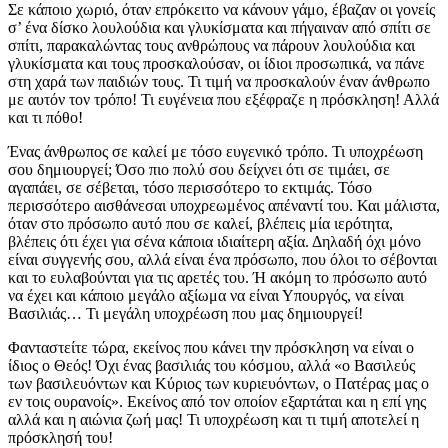
Σε κάποιο χωριό, όταν επρόκειτο να κάνουν γάμο, έβαζαν οι γονείς
σ’ ένα δίσκο λουλούδια και γλυκίσματα και πήγαιναν από σπίτι σε
σπίτι, παρακαλώντας τους ανθρώπους να πάρουν λουλούδια και
γλυκίσματα και τους προσκαλούσαν, οι ίδιοι προσωπικά, να πάνε
στη χαρά των παιδιών τους. Τι τιμή να προσκαλούν έναν άνθρωπο
με αυτόν τον τρόπο! Τι ευγένεια που εξέφραζε η πρόσκληση! Αλλά
και τι πόθο!
Ένας άνθρωπος σε καλεί με τόσο ευγενικό τρόπο. Τι υποχρέωση
σου δημιουργεί; Όσο πιο πολύ σου δείχνει ότι σε τιμάει, σε
αγαπάει, σε σέβεται, τόσο περισσότερο το εκτιμάς. Τόσο
περισσότερο αισθάνεσαι υποχρεωμένος απέναντί του. Και μάλιστα,
όταν στο πρόσωπο αυτό που σε καλεί, βλέπεις μία ιερότητα,
βλέπεις ότι έχει για σένα κάποια ιδιαίτερη αξία. Δηλαδή όχι μόνο
είναι συγγενής σου, αλλά είναι ένα πρόσωπο, που όλοι το σέβονται
και το ευλαβούνται για τις αρετές του. Ή ακόμη το πρόσωπο αυτό
να έχει και κάποιο μεγάλο αξίωμα να είναι Υπουργός, να είναι
Βασιλιάς… Τι μεγάλη υποχρέωση που μας δημιουργεί!
Φανταστείτε τώρα, εκείνος που κάνει την πρόσκληση να είναι ο
ίδιος ο Θεός! Όχι ένας βασιλιάς του κόσμου, αλλά «ο Βασιλεύς
των βασιλευόντων και Κύριος των κυριευόντων, ο Πατέρας μας ο
εν τοις ουρανοίς». Εκείνος από τον οποίον εξαρτάται και η επί γης
αλλά και η αιώνια ζωή μας! Τι υποχρέωση και τι τιμή αποτελεί η
πρόσκλησή του!